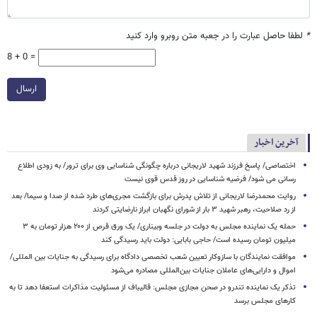
*
لطفا حاصل عبارت را در جعبه متن روبرو وارد کنید
8 + 0 =
ارسال
آخرین اخبار
اختصاصی/ پاسخ فرزند شهید لاریجانی درباره چگونگی شناسایی وی برای ترور/ به زودی اطلاع
رسانی می شود/ فرضیه شناسایی در روز قدس قوی نیست
روایت محمدرضا لاریجانی از تلاش پدرش برای بازگشت مجری‌های طرد شده از صدا و سیما/ بعد
از رد صلاحیت، رهبر شهید ۳ بار از شورای نگهبان ابراز نارضایتی کردند
حمله یک نماینده مجلس به دولت در جلسه وبیناری/ یک ورق قرص از ۲۰۰ هزار تومان به ۳
میلیون تومان رسیده است/ حاجی بابایی: دولت باید رسیدگی کند
موافقت نمایندگان با سازوکار تعیین شعب تخصصی دادگاه برای رسیدگی به جنایات بین المللی/
اموال و دارایی‌های عاملان جنایات بین‌المللی مصادره می‌شود
تذکر یک نماینده تندرو در صحن مجازی مجلس: قالیباف از مسئولیت مذاکرات استعفا دهد تا به
کارهای مجلس برسد