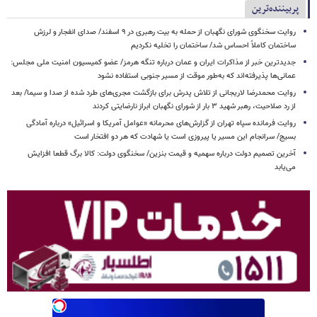
پربیننده‌ترین
روایت سخنگوی شورای نگهبان از حمله به بیت رهبری در ۹ اسفند/ صدای انفجار و لرزش
ساختمان کاملاً احساس شد/ ساختمان را تخلیه نکردیم
جدیدترین خبر از مذاکرات ایران و عمان درباره تنگه هرمز/ عضو کمیسیون امنیت ملی مجلس:
عمانی‌ها پذیرفته‌اند که به‌طور موقت از مسیر جنوبی استفاده نشود
روایت محمدرضا لاریجانی از تلاش پدرش برای بازگشت مجری‌های طرد شده از صدا و سیما/ بعد
از رد صلاحیت، رهبر شهید ۳ بار از شورای نگهبان ابراز نارضایتی کردند
روایت فرمانده سپاه تهران از گزارش‌های محرمانه «عوامل آمریکا و اسرائیل» درباره آمادگی
بسیج/ سرانجام این مسیر یا پیروزی است یا شهادت که هر دو افتخار است
آخرین تصمیم دولت درباره سهمیه و قیمت بنزین/ سخنگوی دولت: کالا برگ قطعا افزایش
می‌یابد