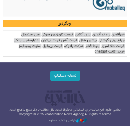
وبگردی
خبرآنلاین
راه نو آنلاین
بازی آنلاین
قیمت تلویزیون سونی
مبل مینیمال
جراح بینی گوشتی
پرشین هتل
قیمت آهن فولاد ایرانیان
اعتبارسنجی بانکی
قیمت طلا امروز
بلیط قطار
شرکت رادوکو
قیمت پروفیل
سایت یوتوتایمز
خرید اکانت chatgpt
نسخه دسکتاپ
تمامی حقوق این سایت برای خبرآنلاین محفوظ است. نقل مطالب با ذکر منبع بلامانع است.
Copyright © 2025 khabaronline News Agancy, All rights reserved
طراحی و تولید: نستوه