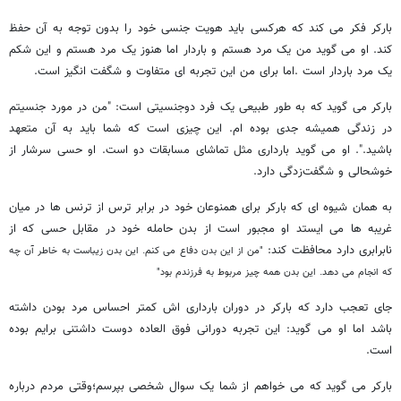
بارکر فکر می کند که هرکسی باید هویت جنسی خود را بدون توجه به آن حفظ
کند. او می گوید من یک مرد هستم و باردار اما هنوز یک مرد هستم و این شکم
یک مرد باردار است .اما برای من این تجربه ای متفاوت و شگفت انگیز است.
بارکر می گوید که به طور طبیعی یک فرد دوجنسیتی است: "من در مورد جنسیتم
در زندگی همیشه جدی بوده ام. این چیزی است که شما باید به آن متعهد
باشید.". او می گوید بارداری مثل تماشای مسابقات دو است. او حسی سرشار از
خوشحالی و شگفت‌زدگی دارد.
به همان شیوه ای که بارکر برای همنوعان خود در برابر ترس از ترنس ها در میان
غریبه ها می ایستد او مجبور است از بدن حامله خود در مقابل حسی که از
نابرابری دارد محافظت کند:
"من از این بدن دفاع می کنم. این بدن زیباست به خاطر آن چه
که انجام می دهد. این بدن همه چیز مربوط به فرزندم بود"
جای تعجب دارد که بارکر در دوران بارداری اش کمتر احساس مرد بودن داشته
باشد اما او می گوید: این تجربه دورانی فوق العاده دوست داشتنی برایم بوده
است.
بارکر می گوید که می خواهم از شما یک سوال شخصی بپرسم؛وقتی مردم درباره