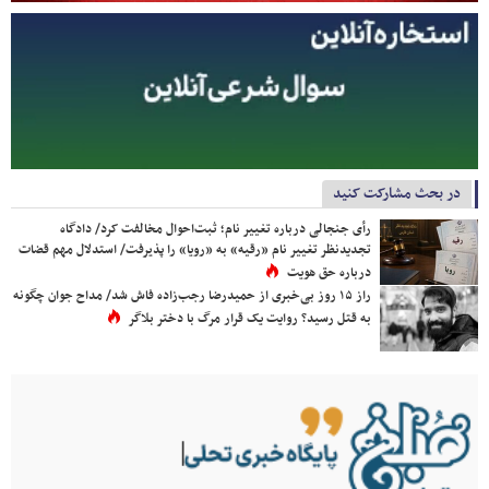
در بحث مشارکت کنید
رأی جنجالی درباره تغییر نام؛ ثبت‌احوال مخالفت کرد/ دادگاه
تجدیدنظر تغییر نام «رقیه» به «رویا» را پذیرفت/ استدلال مهم قضات
درباره حق هویت
راز ۱۵ روز بی‌خبری از حمیدرضا رجب‌زاده فاش شد/ مداح جوان چگونه
به قتل رسید؟ روایت یک قرار مرگ با دختر بلاگر