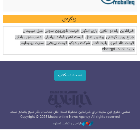
وبگردی
خبرآنلاین
راه نو آنلاین
بازی آنلاین
قیمت تلویزیون سونی
مبل مینیمال
جراح بینی گوشتی
پرشین هتل
قیمت آهن فولاد ایرانیان
اعتبارسنجی بانکی
قیمت طلا امروز
بلیط قطار
شرکت رادوکو
قیمت پروفیل
سایت یوتوتایمز
خرید اکانت chatgpt
نسخه دسکتاپ
تمامی حقوق این سایت برای خبرآنلاین محفوظ است. نقل مطالب با ذکر منبع بلامانع است.
Copyright © 2025 khabaronline News Agancy, All rights reserved
طراحی و تولید: نستوه