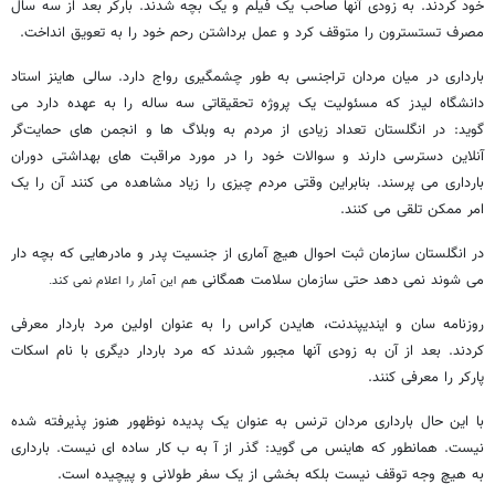
خود کردند. به زودی آنها صاحب یک فیلم و یک بچه شدند. بارکر بعد از سه سال
مصرف تستسترون را متوقف کرد و عمل برداشتن رحم خود را به تعویق انداخت.
بارداری در میان مردان تراجنسی به طور چشمگیری رواج دارد. سالی هاینز استاد
دانشگاه لیدز که مسئولیت یک پروژه تحقیقاتی سه ساله را به عهده دارد می
گوید: در انگلستان تعداد زیادی از مردم به وبلاگ ها و انجمن های حمایت‌گر
آنلاین دسترسی دارند و سوالات خود را در مورد مراقبت های بهداشتی دوران
بارداری می پرسند. بنابراین وقتی مردم چیزی را زیاد مشاهده می کنند آن را یک
امر ممکن تلقی می کنند.
در انگلستان سازمان ثبت احوال هیچ آماری از جنسیت پدر و مادرهایی که بچه دار
می شوند نمی دهد حتی سازمان سلامت همگانی
هم این آمار را اعلام نمی کند.
روزنامه سان و ایندیپندنت، هایدن کراس را به عنوان اولین مرد باردار معرفی
کردند. بعد از آن به زودی آنها مجبور شدند که مرد باردار دیگری با نام اسکات
پارکر را معرفی کنند.
با این حال بارداری مردان ترنس به عنوان یک پدیده نوظهور هنوز پذیرفته شده
نیست. همانطور که هاینس می گوید: گذر از آ به ب کار ساده ای نیست. بارداری
به هیچ وجه توقف نیست بلکه بخشی از یک سفر طولانی و پیچیده است.