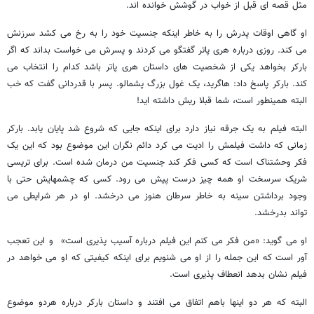
مثل قصه ای قبل از خواب در گوشش خوانده اند.
او گاهی اوقات پدرش را به خاطر اینکه جنسیت خود را به رخ می کشد سرزنش
می کند. روزی درباره هری پاتر گفتگو می کردند و پسرش می خواست بداند که اگر
بارکر بخواهد یکی از شخصیت های داستان هری پاتر باشد کدام را انتخاب می
کند. بارکر پاسخ داد: هاگرید، یک غول بزرگ پشمالو. پسر با قدردانی گفت که خب
البته همینطور است، شما قبلا ریش داشته اید!
البته فیلم به یک جرقه نیاز دارد برای اینکه جایی که شروع شد پایان یابد. بارکر
زمانی که داشت فیلمش را ادیت می کرد دائم نگران این موضوع بود که این یک
فکر وحشتناک است که کسی فکر کند جنسیت من درمان شده است. برای تریسی
شریک سرسخت او همه چیز درست پیش می رود. کسی که چشمهایش حتی با
وجود برداشتن سینه به خاطر سرطان هنوز می درخشد. او در هر شرایطی می
تواند بدرخشد.
او می گوید: «من فکر می کنم این فیلم درباره آسیب پذیری است» و این تعجب
آور است که این جمله را از او می شنویم برای اینکه کیفیتی که او می خواهد در
فیلم نشان بدهد انعطاف پذیری است.
البته که هر دو اینها باهم اتفاق می افتند و داستان بارکر درباره هردو موضوع