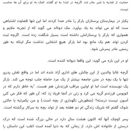
حمایت از تغذیه با شیر مادر شد اگرچه در ابتدا به او گفتند کمک به او برای آن ها مناسب
نیست.
یکبار در بیمارستان پرستاران بارکر را مادر صدا کردند اما این تنها قضاوت اشتباهی
ست که او می تواند به یاد بیاورد. مک دونالد می گوید که از تجربه ملایم و
همواری که بارکر با پرستارانش داشته است بسیار شگفت زده است. اگرچه ثبت
کردن تولد هم یک مانع بود اما بارکر هیچ انتخابی نداشت مگر اینکه به طور
رسمی مادر پسرش شود.
او در این باره می گوید: این واقعا دیوانه کننده است.
گرچه غالبا والدین از این چالش های اداری آزاد شده اند اما در واقع نقش پدری
تنها با یک بچه در متن جامعه بیشتر از یک مرد حامله جلب توجه می کند. بارکر
یک نویسنده است اما او اولین مراقب فرزندش هم هست. "به خاطر دارم که در
اتوبوس فرزندم گریه می کرد و زنی در آنجا فریاد زد که: آن طور که فکر می کنی
آسون نیست درسته؟ (منظورش نگهداری از بچه است.) و من یکمرتبه با حالتی
شوک گفتم که شریک زندگی ام دو هفته بعد از تولد بچه به سرکار برگشته است.
پسر کوچک آنها که اکنون هشت سال دارد در حالی بزرگ شده است که درک
درستی از خانواده اش دارد. از زمانی که به دنیا آمده است اغلب این داستان را