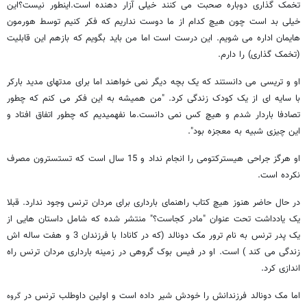
تخمک گذاری دوباره صحبت می کنند خیلی آزار دهنده است.اینطور نیست؟این
خیلی بد است چون هیچ کدام از ما دوست نداریم که فکر کنیم توسط هورمون
هایمان اداره می شویم. این درست است اما من باید بگویم که بازهم این قابلیت
(تخمک گذاری) را دارم.
او و تریسی می دانستند که یک بچه دیگر نمی خواهند اما برای مدتهای مدید بارکر
با سایه ای از یک کودک زندگی کرد. "من همیشه به این فکر می کنم که چطور
تصادفا باردار شدم و هیچ کس نمی دانست.ما نفهمیدیم که چطور اتفاق افتاد و
این چیزی شبیه به معجزه بود".
او هرگز جراحی هیسترکتومی را انجام نداد و 15 سال است که تستسترون مصرف
نکرده است.
در حال حاضر هنوز هیچ کتاب راهنمای بارداری برای مردان ترنس وجود ندارد. قبلا
یک یادداشت تحت عنوان "مادر کجاست؟" منتشر شده که شامل داستان هایی از
یک پدر ترنس به نام ترور مک دونالد (که در کانادا با فرزندان 3 و هفت ساله اش
زندگی می کند ) است. او در فیس بوک گروهی در زمینه بارداری مردان ترنس راه
اندازی کرد.
اما مک دونالد فرزندانش را خودش شیر داده است و اولین داوطلب ترنس در
گروه