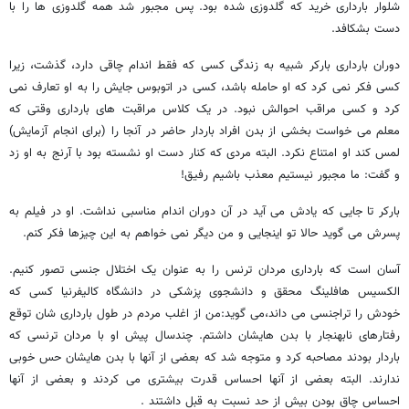
شلوار بارداری خرید که گلدوزی شده بود. پس مجبور شد همه گلدوزی ها را با
دست بشکافد.
دوران بارداری بارکر شبیه به زندگی کسی که فقط اندام چاقی دارد، گذشت، زیرا
کسی فکر نمی کرد که او حامله باشد، کسی در اتوبوس جایش را به او تعارف نمی
کرد و کسی مراقب احوالش نبود. در یک کلاس مراقبت های بارداری وقتی که
معلم می خواست بخشی از بدن افراد باردار حاضر در آنجا را (برای انجام آزمایش)
لمس کند او امتناع نکرد. البته مردی که کنار دست او نشسته بود با آرنج به او زد
و گفت: ما مجبور نیستیم معذب باشیم رفیق!
بارکر تا جایی که یادش می آید در آن دوران اندام مناسبی نداشت. او در فیلم به
پسرش می گوید حالا تو اینجایی و من دیگر نمی خواهم به این چیزها فکر کنم.
آسان است که بارداری مردان ترنس را به عنوان یک اختلال جنسی تصور کنیم.
الکسیس هافلینگ محقق و دانشجوی پزشکی در دانشگاه کالیفرنیا کسی که
خودش را تراجنسی می داند،می گوید:من از اغلب مردم در طول بارداری شان توقع
رفتارهای نابهنجار با بدن هایشان داشتم. چندسال پیش او با مردان ترنسی که
باردار بودند مصاحبه کرد و متوجه شد که بعضی از آنها با بدن هایشان حس خوبی
ندارند. البته بعضی از آنها احساس قدرت بیشتری می کردند و بعضی از آنها
احساس چاق بودن بیش از حد نسبت به قبل داشتند .