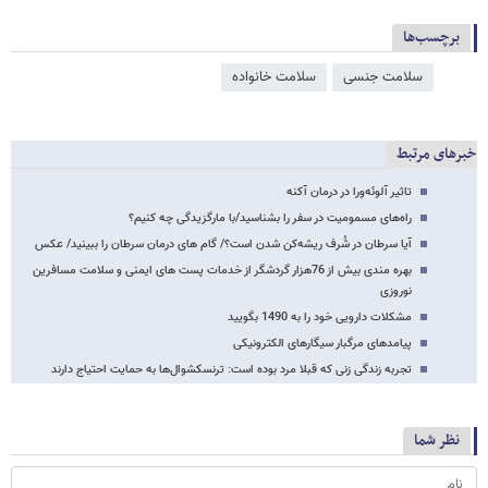
برچسب‌ها
سلامت جنسی
سلامت خانواده
خبرهای مرتبط
تاثیر آلوئه‌ورا در درمان آکنه
راه‌های مسمومیت در سفر را بشناسید/با مارگزیدگی چه کنیم؟
آیا سرطان در شُرف ریشه‌کن شدن است؟/ گام های درمان سرطان را ببینید/ عکس
بهره مندی بیش از 76هزار گردشگر از خدمات پست های ایمنی و سلامت مسافرین
نوروزی
مشکلات دارویی خود را به 1490 بگویید
پیامدهای مرگبار سیگارهای الکترونیکی
تجربه زندگی زنی که قبلا مرد بوده است: ترنسکشوال‌ها به حمایت احتیاج دارند
نظر شما