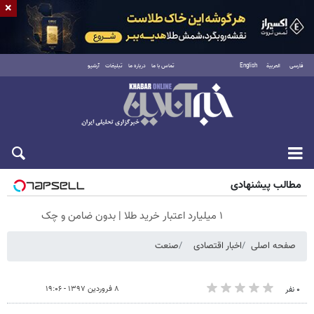
×
فارسی
العربية
English
تماس با ما
درباره ما
تبلیغات
آرشیو
پنجشنبه ۱۵ مرداد ۱۴۰۵
مطالب پیشنهادی
۱ میلیارد اعتبار خرید طلا | بدون ضامن و چک
صفحه اصلی
اخبار اقتصادی
صنعت
۸ فروردین ۱۳۹۷ - ۱۹:۰۶
۰ نفر