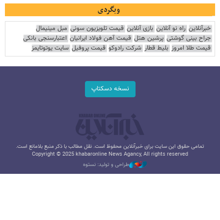
وبگردی
خبرآنلاین
راه نو آنلاین
بازی آنلاین
قیمت تلویزیون سونی
مبل مینیمال
جراح بینی گوشتی
پرشین هتل
قیمت آهن فولاد ایرانیان
اعتبارسنجی بانکی
قیمت طلا امروز
بلیط قطار
شرکت رادوکو
قیمت پروفیل
سایت یوتوتایمز
نسخه دسکتاپ
تمامی حقوق این سایت برای خبرآنلاین محفوظ است. نقل مطالب با ذکر منبع بلامانع است.
Copyright © 2025 khabaronline News Agancy, All rights reserved
طراحی و تولید: نستوه