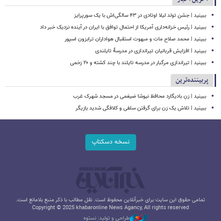
ببینید | جشن تولد لیلا اوتادی در ۴۳ سالگی‌اش با یک سورپرایز
ببینید | رئیس خزانه‌داری آمریکا از احتمال توافق با ایران در آینده نزدیک خبر داد
ببینید | محمد صلاح مات و مبهوت استقبال هواداران ترابزون اسپور
ببینید | افزایش قربانیان تیراندازی در مدرسۀ تایلندی
ببینید | تیراندازی مرگبار در مدرسه‌ تایلند با چند کشته و ۲۰ زخمی
پربیننده‌ترین
ببینید | زنِ بادیگارد محافظ نیوشا ضیغمی در مسجد شهرک غرب
ببینید | تلاش یک زن برای گرفتن سلفی و کلافگی شدید بازیگر
نسخه دسکتاپ
تمامی حقوق این سایت برای خبرآنلاین محفوظ است. نقل مطالب با ذکر منبع بلامانع است.
Copyright © 2025 khabaronline News Agancy, All rights reserved
طراحی و تولید: نستوه