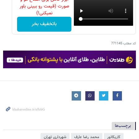
صورت (قیمت رو ببینی باور
نمیکنی!)
باتخفیف بخر
کد مطلب
771145
برچسب‌ها
کاریکاتور
محمد رضا عارف
شهرداری تهران