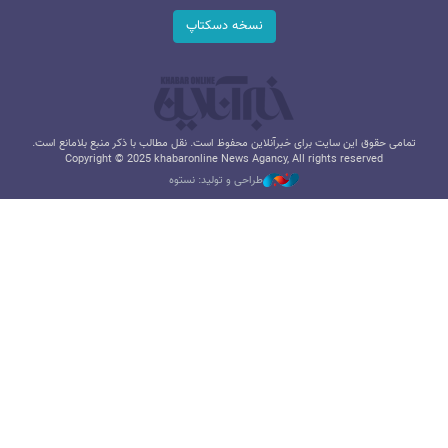
نسخه دسکتاپ
تمامی حقوق این سایت برای خبرآنلاین محفوظ است. نقل مطالب با ذکر منبع بلامانع است.
Copyright © 2025 khabaronline News Agancy, All rights reserved
طراحی و تولید: نستوه