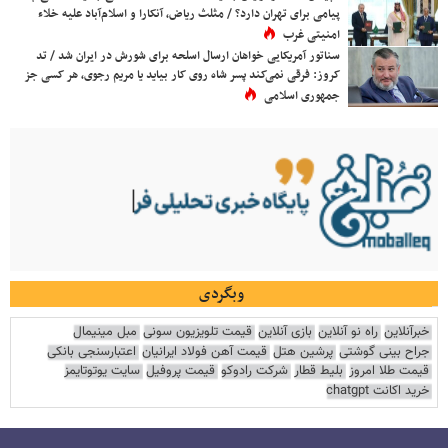
پیامی برای تهران دارد؟ / مثلث ریاض، آنکارا و اسلام‌آباد علیه خلاء
امنیتی غرب
سناتور آمریکایی خواهان ارسال اسلحه برای شورش در ایران شد / تد
کروز: فرقی نمی‌کند پسر شاه روی کار بیاید یا مریم رجوی، هر کسی جز
جمهوری اسلامی
وبگردی
خبرآنلاین
راه نو آنلاین
بازی آنلاین
قیمت تلویزیون سونی
مبل مینیمال
جراح بینی گوشتی
پرشین هتل
قیمت آهن فولاد ایرانیان
اعتبارسنجی بانکی
قیمت طلا امروز
بلیط قطار
شرکت رادوکو
قیمت پروفیل
سایت یوتوتایمز
خرید اکانت chatgpt