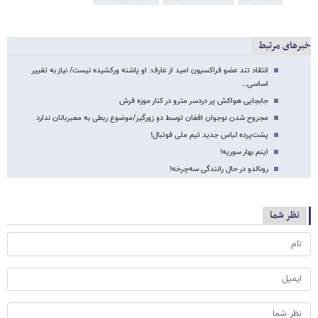
خبرهای مرتبط
انتقاد تند عضو فراکسیون امید از عارف: او پاشنه ورکشیده نیست/ نیاز به تغییر
اساسی…
جابجایی هواکش پر دردسر مترو در کنار موزه فرش
مجروح شدن نوجوان افغان توسط دو زورگیر/موضوع ربطی به معبربانان ندارد
پشت‌پرده لباس جدید تیم ملی فوتبال!
اینم بهار سوریه!
رونالدو در حال رانندگی سه‌چرخه!
نظر شما