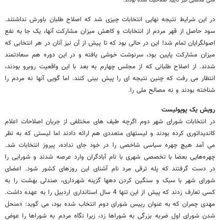
ملی مذهبی نیز تایید صلاحیت شده بودند.
در این شرایط نتیجه نهایی انتخابات چیزی شد که اصلاح طلبان باورش نداشتند.
سود حاصل از قهر مردم از انتخابات و کاهش میزان مشارکت آنها، یک جا به نفع
اصولگرایان تمام شد! این در حالی بود که تا پیش از آن نیز آنان در هر انتخابی که
میزان مشارکت پایین بود، سرنوشت خوشی یافته و در این دوره هم سعادتمند
شدند. از اصلاح طلبانی که از مجلس چهارم به بعد با این واقعیت روبرو بودند،
انتظار می رفت که چنین نتیجه ای را پیش بینی کنند. اما گویی آنها نه مردم را
شناخته بودند و نه مصالح ملی را.
رویش یک پوپولیست
در انتخابات شورای شهر دوم اگرچه طیف های مختلفی از جریان اصلاحات اعلام
کاندیداتوری کرده بودند و لیست‎های متعددی هم ارائه دادند اما لیستی که به نظر
می آمد هیچ چهره سیاسی شاخصی را در خود جای نداده، پیروز انتخابات شد.
چهره‌هایی بعضا با تخصصی شهری با نام آبادگران وارد عرصه شدند و شورایی را
در دست گرفتند که پله ترقی مرد نام آشنای این روزهای کشور شود. اعضای
شورای شهر با سبک و سنگین کردن دهها گزینه شهرداری، صندلی بهشت را به
کسی تعارف زدند که پیش از این تنها 4 سال استانداری اردبیل را به عهده داشت.
مهدی چمران که به عنوان رییس شورای دوم انتخاب شده بود، می گوید: «منحل
شدن شورای اول ضربه بزرگی به شوراها زد، زیرا نگاه مردم به شوراها را عوض