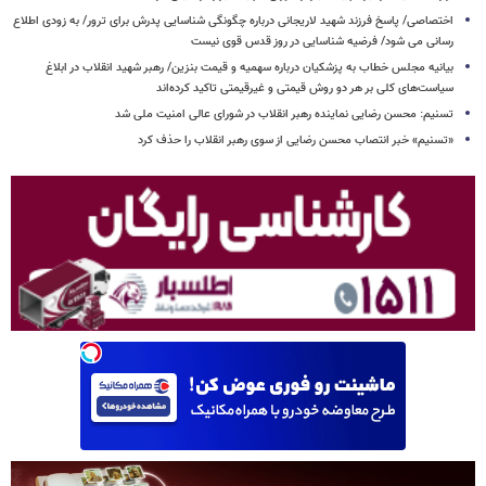
اختصاصی/ پاسخ فرزند شهید لاریجانی درباره چگونگی شناسایی پدرش برای ترور/ به زودی اطلاع
رسانی می شود/ فرضیه شناسایی در روز قدس قوی نیست
بیانیه مجلس خطاب به پزشکیان درباره سهمیه و قیمت بنزین/ رهبر شهید انقلاب در ابلاغ
سیاست‌های کلی بر هر دو روش قیمتی و غیرقیمتی تاکید کرده‌اند
تسنیم: محسن رضایی نماینده رهبر انقلاب در شورای عالی امنیت ملی شد
«تسنیم» خبر انتصاب محسن رضایی از سوی رهبر انقلاب را حذف کرد