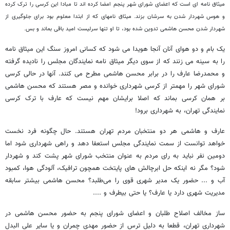
میثاق نامه ای است که اعضای شورای شهر پنجم امضا کرده اند تا مبادا این کرسی را ترک کرده
و هوس شهردار شدن به سرشان بزند. میثاق نامه‎ای که از ابتدا معلوم بود برای جلوگیری از
شهردار شدن محسن هاشمی تدوین شده بود، تا او تنها سرلیست امید باقی بماند و بس.
یک بام و دو هوای آنان آنجا هویدا می شود که کسانی امروز سنگ این میثاق نامه
را به سینه می زنند که از سوی دیگر میثاق نامه نمایندگان مجلس را نادیده گرفته
و محمدرضا عارف را در برابر محسن هاشمی مطرح می کنند. آنها در حالی کرسی
شورای شهر را مهمتر از کرسی شهرداری خوانده و مصر هستند که محسن هاشمی
بر همان کرسی بماند که اصلا برایشان مهم نیست که عارف با ترک کرسی
نمایندگی تهران، به شهرداری برود!
عارف و هاشمی هر دو منتخبان مردم تهران هستند. حال چگونه فرد نخست
خواهد توانست از سمت نمایندگی مجلس استعفا دهد و راهی شهرداری شود اما
دومین نفر نباید به رای مردم به عنوان منتخب شورای شهر پشت کند و شهردار
شود؟ مگر نه اینکه حل ابرچالش های پایتخت همچون ترافیک، آلودگی هوا، کمبود
آب و ... حضور یک مدیر شهری قوی را می‌طلبد؟ محسن هاشمی بیشتر سابقه
مدیریت شهری دارد یا عارف؟ یا حتی بیطرف و ....
ساز مخالف اصلاح طلبان و اعضای شورای پنجم به حضور محسن هاشمی در
شهرداری تهران، قطعا به دلیل ترس از حضور مهدی چمران و یا سایر علی البدل