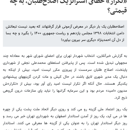
«تکرار» خطای استراتژیک اصلاح‌طلبان، به چه
قیمتی؟
اصلاح‎طلبان یک بار دیگر در معرض آزمونی قرار گرفته‎اند که بعید نیست تبعاتش
دامن انتخابات ۱۳۹۸ مجلس یازدهم و ریاست جمهوری ۱۴۰۰ را بگیرد و چه بسا
از دل آن احمدی‎نژاد دیگری سر بیرون بیاورد!
به گزارش خبرآنلاین، انتخاب شهردار تهران برای اعضای شورای شهر به معادله چند
مجهولی تبدیل شده است. پس از پذیرفتن استعفای محمدعلی نجفی از شهرداری
پایتخت، اصلاح طلبان سرمست از پیروزی مکرر لیست امید، بیش از اینکه به
دنبال یک مدیر شهری لایق باشند در حال کیش و مات کردن گزینه‎های پیشنهادی
یکدیگر هستند. حال آنکه اگر تکرار لیست امید رای آور بود، بیش از «تکرار»ش
مدیون «امید» مردم بود و این سرمایه گرانبها را نباید پای منازعات درون گروهی
ذبح کرد.
یک روز اعتماد ملی گزینه رو می کند و روزی دیگر اتحاد ملت پشت یکی از چهره
ها در می آید، یک روز از آمدن استاندار اصفهان به شهرداری تهران خبر می رسد و
روز دیگر استاندار تهران را به عنوان یکی از گزینه ها معرفی می کنند. استاندار