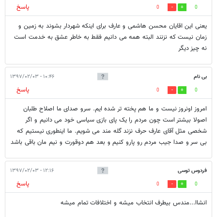
پاسخ
0
0
یعنی این اقایان محسن هاشمی و عارف برای اینکه شهردار بشوند به زمین و
زمان نیست که نزنند البته همه می دانیم فقط به خاطر عشق به خدمت است
نه چیز دیگر
بی نام
۱۰:۴۶ - ۱۳۹۷/۰۲/۰۳
پاسخ
0
0
امروز اونروز نیست و ما هم پخته تر شده ایم. سرو صدای ما اصلاح طلبان
اصولا بیشتر است چون مردم را یک پای بازی سیاسی خود می دانیم و اگر
شخصی مثل آقای عارف حرف نزند گله مند می شویم. ما اینطوری نیستیم که
بی سر و صدا جیب مردم رو پارو کنیم و بعد هم دوقورت و نیم مان باقی باشد
فردوس توسی
۱۲:۱۶ - ۱۳۹۷/۰۲/۰۳
پاسخ
0
0
انشاا...مندس بیطرف انتخاب میشه و اختلافات تمام میشه