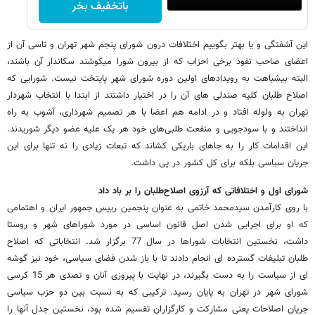
باتخفیف بخر
این آشفتگی و یا بهتر بگوییم اختلافات درون شورای پنجم شهر تهران و تاسی آن از
اعضای صاحب نفوذ برخی احزاب که از بیرون شورا می‎کوشند سکاندار آن باشند،
البته بی‎شباهت به رویدادهای اولین دوره شورای شهر پایتخت نیست. شورایی که
اصلاح طلبان کلیه صندلی های آن را در اختیار داشتند از ابتدا با انتخاب شهردار
تهران به ولوله افتاد و در ادامه هم اعضا با هر تصمیم شهرداری، آشوب به راه
انداختند و با سودجویی و منفعت طلبی‌های خود هر یک علیه عضو دیگر شوریدند.
این اقدامات کار را به جاهای باریکی کشاند که تبعات زیادی را نه تنها برای این
جریان سیاسی بلکه برای کل کشور در پی داشت.
شورای اول و اختلافاتی که آرزوی اصلاح‌طلبان را بر باد داد
با روی کارآمدن سیدمحمد خاتمی به عنوان پنجمین رییس جمهور ایران و اهتمامی
که او برای اجرایی شدن اصل قانون اساسی در مورد شوراهای شهر و روستا
داشت، نخستین انتخابات شوراها در سال 77 برگزار شد. انتخاباتی که اصلاح
طلبان تبلیغات گسترده ای انجام دادند تا با باز شدن فضای سیاسی، خود نیز گوشه
ای از سیاست را به دست بگیرند، در نهایت با پیروزی آنان و تصدی هر 15 کرسی
شورای شهر در تهران به پایان رسید. ترکیبی که به نسبت بین دو حزب سیاسی
جریان اصلاحات یعنی مشارکت و کارگزاران تقسیم شده بود، نخستین جدل آنها را