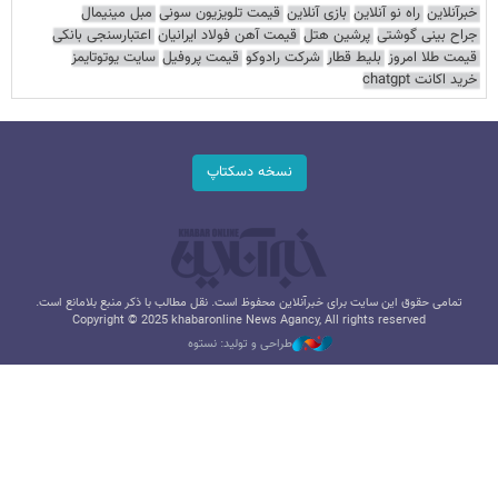
خبرآنلاین
راه نو آنلاین
بازی آنلاین
قیمت تلویزیون سونی
مبل مینیمال
جراح بینی گوشتی
پرشین هتل
قیمت آهن فولاد ایرانیان
اعتبارسنجی بانکی
قیمت طلا امروز
بلیط قطار
شرکت رادوکو
قیمت پروفیل
سایت یوتوتایمز
خرید اکانت chatgpt
نسخه دسکتاپ
تمامی حقوق این سایت برای خبرآنلاین محفوظ است. نقل مطالب با ذکر منبع بلامانع است.
Copyright © 2025 khabaronline News Agancy, All rights reserved
طراحی و تولید: نستوه