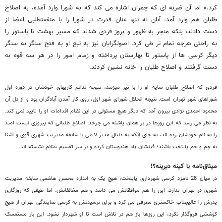
کرد.» اما آن ضربه ای که چمران اشاره می کند که به شورا وارد آمده، به اصلاح
طلبان هم وارد آمد. آنان نه تنها عنان قدرت در شورا را با منفعت‎طلبی اعضا از
دست دادند، بلکه منجر به ظهور و بروز فردی شدند که مسیر بهشت تا پاستور را
به راحتی هرچه تمام تر طی کرد. اصولگرایان نیز به تبع او به فتح سنگر به سنگر
دیگر کرسی ها از پاستور تا بهارستان پرداخته و زمام امور را در هر سه قوه به
دست گرفتند و اصلاح طلبان را خانه نشین کردند.
فردی که اصلاح طلبان سایه او را با تیر می‎زنند، نتیجه ندانم کاری‎های خودشان در دوره اول
شوراهای شهر تهران است.
نتیجه انحلال شورای شهر اول، روی کار آمدن آبادگران بود و از دل آن
محمود احمدی نژادی بیرون آمد که دیگر هیچ مسئولی در این نظام اقدامات او را تایید نمی کند.
به نظر می رسد که این روزها در بر همان پاشنه می چرخد. اصلاح طلبانی که پیروزی لیست امید
را به نام خودشان زده اند، به جای آنکه به دنبال مدیر لایقی با سابقه مدیریت شهری قوی و آشنا
به چم و خم پایتخت باشند؛ فیلشان یاد هندوستان کرده و بر سر تقسیم غنائم نشسته اند.
میثاق‌نامه یا کینه دیرینه؟!
در میان 28 نامزد کرسی شهرداری پایتخت، هیچ یک به اندازه محسن هاشمی سابقه مدیریت
شهری در تهران ندارد. این را هم موافقانش می دانند و هم مخالفانش. اما طیفی که روزگاری
پدرش را عالیجناب خاکستری معرفی می کرد و برای نرسیدنش به کرسی نمایندگی تهران از هیچ
کوششی فروگذار نکرد، این روزها باز هم در تلاش است تا او شهردار نشود. این بار مستمسک