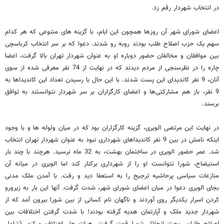
در انتخاب شهردار رقم زد.
اعضای شورای شهر آن روزها همچون این ایام، با گزینه های متنوعی که هر کدام
سهم یک حزب اصلاح طلب بودند روبه رو شدند. دعوا که بر سر انتخاب کرباسچی
بین موافقان و مخالفان حضور دوباره او به عنوان شهردار تهران بالا گرفت، اعضا
چاره را در نظرسنجی از مردم دیدند که در نهایت از 74 نفر معرفی شده از سوی
آنان، 9 نفر کاندیدای این پست شدند. با این حال با رسیدن تعداد این کاندیداها به
9 نفر، باز هم مشارکتی‌ها و اعضای کارگزاران بر سر شهردار نتوانستند به توافق
برسند.
در نهایت این مرتضی الویری، گزینه کارگزاران بود که در میان ولوله ها و با وجود
اینکه نامش در بین 9 نفر کاندیداهای شهرداری نبود به عنوان شهردار تهران انتخاب
شد. عمر حضور الویری در ساختمان بهشت، به 32 ماه نرسید. هرچند با چند بار
استیضاح، شورا نتوانست او را از شهرداری برکنار کند اما الویری در میانه آن
منازعات سیاسی پرحاشیه ترجیح را به استعفا دید و رفت. با آمدن ملک مدنی
بجای الویری دعوا در میان اعضای شورای شهر، شدت گرفت. آنها این بار به زیرورو
کردن اسرار یکدیگر روی آوردند و ناگهان نام کسانی از بین شورا بیرون آمد که از
شهردار جدید ملک و آپارتمان هدیه گرفته بودند! با شدت گرفتن اختلافات بین