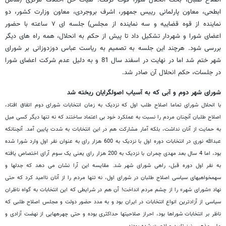
اصلاح طلبان، بحث انحلال شورا قوت گرفت. هیات حل اختلاف مرکزی (شامل
ابطحی، معاون پارلمانی رییس جمهور، اشرف بروجردی، معاون وزارت کشور، دو
نماینده از قوه قضاییه و سه نماینده از مجلس) جلسه ای ۷ ساعته با حضور
اعضای شورا و شهردار تشکیل داد تا پیش از حکم به انحلال، همه راه های دیگر
بررسی شود. هرچند این جلسه به تصمیم به ریاست عباس دوزدوزانی بر شورای
شهر ختم شد اما در نهایت در اسفند سال 81 و به دلیل عدم شرکت اعضای شورا
در جلسات، حکم انحلال آن صادر شد.
شورای شهر دوم و آبی که به آسیاب اصولگرایان ریخته شد
با انحلال شورای تماما اصلاح طلب اول که نزدیک به زمان انتخابات شورای دوم اتفاق افتاد،
اصلاح طلبان آنچنان مردم را نسبت به عملکرد خود بی اعتماد ساختند که نه تنها دیگر کسی میل
به حمایت از آنان نداشت، بلکه آمار مشارکت هم در این انتخابات به شدت پایین آمد.
آنچنانکه
عبدالله نوری در انتخابات دوره اول با نزدیک به 600 هزار رای به عنوان نفر اول وارد شورا شده
بود، اما 4 سال بعد مهدی چمران با نزدیک به 200 هزار رای یعنی یک سوم آرای اختصاص یافته
به نفر اول دوره قبل، راهی شورای شهر شد. مقایسه این آرا نشان می دهد که جدل‎ها و
سهم‎خواهی‎های سیاسی اصلاح طلبان در شورای اول، نه تنها مردم را از آنان ناامید کرد که حتی
نهاد «شورای شهر» را از چشم مردم انداخت! آن هم در شرایطی که این انتخابات به گواه ناظران
سیاسی از آزادترین انواع انتخابات در ایران بود و به مدد حضور دولت و مجلس اصلاح طلبی که
ناظر بر انتخابات شوراها بود، احراز صلاحیت‎ها حداکثری بوده و حتی چهره‎هایی از نهضت آزادی و