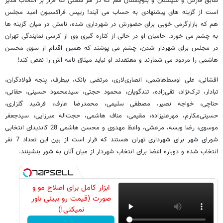
سابق فارس و سیستان و بلوچستان هم که در هر سمتی که قرار بر انتخاب مدیر
است از گزینه های پیشنهادی به حساب می آیند! رییس فراکسیون امید مجلس
هم که بازارگرمی خوبی برای حضورش در شهرداری شده، نامش در میان گزینه ها
به چشم می خورد. حامیان او در حالی از کناره گیری وی از کرسی نمایندگی تهران
در مجلس برای شهردار شدن، چشم می پوشند که همین اقدام از سوی محسن
هاشمی را مردود می شمارند و معتقدند او نباید میثاق نامه اش را نقض کند!
افشانی، علی اوسط‌هاشمی، انصاری‌لاری، مرتضی بانک، بیطرف، پنجه فولادگران،
تبادار، ترک‌نژاد، تقی‌زاده، تندگویان، محمود حجتی، سیدمحمود حسینی، حقانی،
حناچی، خواجه نصیر، مصطفی سلیمی، محمدرضا عارف، فرشید گلزاری،
حسینی‌مکارم، مهرعلیزاده، مقیمی، مناف هاشمی، حجت‌اله میرزایی، سیدجعفر
موسوی، رضا ویسه، مرعشی، واعظ مهدوی و محسن هاشمی 28 کاندیدای انتخابی
شورای شهر برای شهرداری تهران هستند که قرار است از بین این تعداد 7 نفر
انتخاب شده و دوباره اعضا برای انتخاب شهردار از میان آنان به شور بنشینند.
ابزار کامل برای اصلاح مو و
صورت (قیمت رو ببینی باور
نمیکنی!)