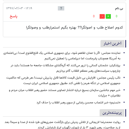
بی نام
۱۲:۱۹ - ۱۳۹۷/۰۲/۰۳
پاسخ
0
0
کدوم اصلاح طلب و اصولگرا؟؟ بهتره بگیم استمرارطلب و وصولگرا
آخرین اخبار
نماینده مجلس: اگر با عمان تفاهم شود، برای جمهوری اسلامی یک فتح‌الفتوح است/ بی‌اعتمادی
به آمریکا همچنان پابرجاست اما دیپلماسی را تعطیل نمی‌کنیم
پزشکیان: دشمنان کسانی را ترور می‌کنند که گره‌گشای مشکلات جامعه ما هستند/ باید در
چارچوب سیاست‌های رهبر معظم انقلاب گام برداریم
نائب رئیس مجلس: افزایش بی دلیل قیمت کالاها قابل پذیرش نیست/ هر طرحی که حاکمیت
جمهوری اسلامی در تنگه هرمز را نقض کند مقبول جمهوری اسلامی ایران نیست
خبر مهم جانشین سازمان بسیج درباره انتشار تصاویر مستند حضور رهبر انقلاب میان مردم و
نظامیان + جزئیات
«تسنیم» خبر انتصاب محسن رضایی از سوی رهبر انقلاب را حذف کرد
پربیننده‌ترین
روایت محمدرضا لاریجانی از تلاش پدرش برای بازگشت مجری‌های طرد شده از صدا و سیما/ بعد
از رد صلاحیت، رهبر شهید ۳ بار از شورای نگهبان ابراز نارضایتی کردند