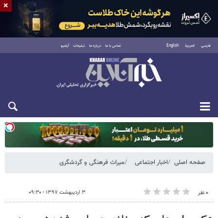
×
فارسی
العربية
English
تماس با ما
درباره ما
تبلیغات
آرشیو
یکشنبه ۱۸ مرداد ۱۴۰۵
صفحه اصلی
اخبار اجتماعی
میراث فرهنگی و گردشگری
۳ اردیبهشت ۱۳۹۷ - ۰۹:۳۰
۰ نفر