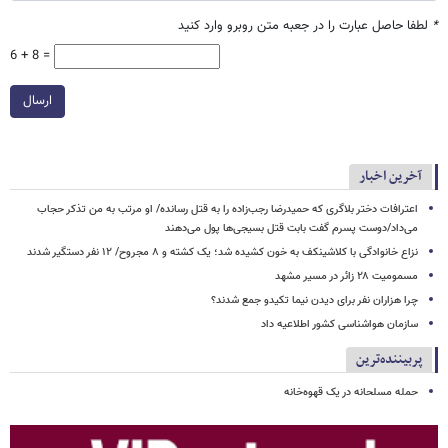
*
لطفا حاصل عبارت را در جعبه متن روبرو وارد کنید
6 + 8 =
ارسال
آخرین اخبار
اعترافات دختر بلاگری که حمیدرضا رجب‌زاده را به قتل رسانده/ او مرتب به من تذکر حجاب
می‌داد/دوست پسرم گفت بابت قتل بسیجی‌ها پول می‌دهند
نزاع خانوادگی با کلاشینکف به خون کشیده شد؛ یک کشته و ۸ مجروح/ ۱۲ نفر دستگیر شدند
مسمومیت ۲۸ زائر در مسیر مشهد
چرا هزاران نفر برای دیدن نیما تکیدو جمع شدند؟
سازمان هواشناسی کشور اطلاعیه داد
پربیننده‌ترین
حمله مسلحانه در یک قهوه‌خانه