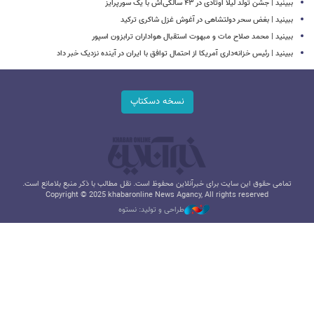
ببینید | جشن تولد لیلا اوتادی در ۴۳ سالگی‌اش با یک سورپرایز
ببینید | بغض سحر دولتشاهی در آغوش غزل شاکری ترکید
ببینید | محمد صلاح مات و مبهوت استقبال هواداران ترابزون اسپور
ببینید | رئیس خزانه‌داری آمریکا از احتمال توافق با ایران در آینده نزدیک خبر داد
نسخه دسکتاپ
تمامی حقوق این سایت برای خبرآنلاین محفوظ است. نقل مطالب با ذکر منبع بلامانع است.
Copyright © 2025 khabaronline News Agancy, All rights reserved
طراحی و تولید: نستوه