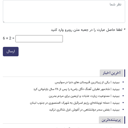
*
لطفا حاصل عبارت را در جعبه متن روبرو وارد کنید
6 + 2 =
ارسال
آخرین اخبار
ببینید | یکی از زیباترین قبرستان های دنیا در سوئیس
ببینید | شادمهر عقیلی آهنگ «گل یاس» را پس از ۲۸ سال بازخوانی کرد
ببینید | ممنوعیت زیارت عتبات و اربعین برای مردم بحرین
ببینید | حمله توپخانه‌ای رژیم اسرائیل به شهرک المنصوری در جنوب لبنان
ببینید | بغض سحر دولتشاهی در آغوش غزل شاکری ترکید
پربیننده‌ترین