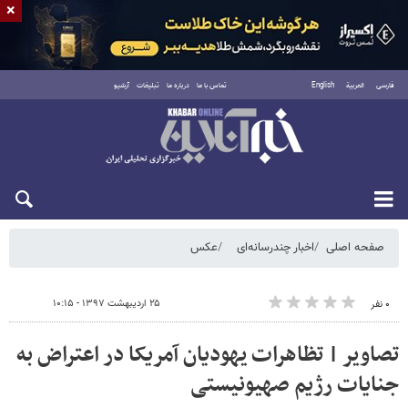
×
فارسی
العربية
English
تماس با ما
درباره ما
تبلیغات
آرشیو
جمعه ۱۶ مرداد ۱۴۰۵
صفحه اصلی
اخبار چندرسانه‌ای
عکس
۲۵ اردیبهشت ۱۳۹۷ - ۱۰:۱۵
۰ نفر
تصاویر | تظاهرات یهودیان آمریکا در اعتراض به
جنایات رژیم صهیونیستی