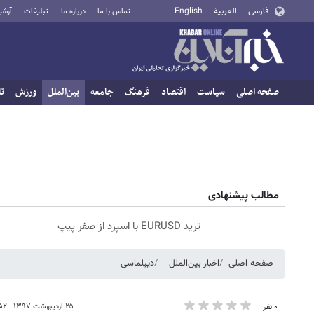
فارسی
العربية
English
تماس با ما
درباره ما
تبلیغات
آرشی
صفحه اصلی
سیاست
اقتصاد
فرهنگ
جامعه
بین‌الملل
ورزش
تا
مطالب پیشنهادی
ترید EURUSD با اسپرد از صفر پیپ
صفحه اصلی
اخبار بین‌الملل
دیپلماسی
۲۵ اردیبهشت ۱۳۹۷ - ۱۸:۵۲
۰ نفر