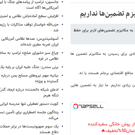
جانسون: ترامپ از پیامدهای جنگ با ایرا
آمریکایی‌ها آگاه است
زم تضمین‌ها نداریم
افزایش سطح آماده‌باش نظامی و امنیتی
حزب‌الله خواستار توقف مذاکرات با رژ
 به مکانیزم تضمین‌های لازم برای حفظ
شد
آسوشیتدپرس: صدها نظامی آمریکایی د
ایران ضربه مغزی شده‌اند
چراغ سبز «شورای صلح» ترامپ به ساخت
دی برای رسیدن به مکانیزم تضمین ها
نظامی در غزه
برنی سندرز: جنگ علیه ایران بر پایه یک
ه منافع اقتصادی برجام هستند یا نه.
بیانیه مهم نیروهای مسلح یمن درباره
گسترده و ویژه»
 زیادی نداریم. ما نیاز به تضمین هایی
ادعای شبکه «الحدث» درباره ایجاد گذر
تنگه هرمز
کویت دستور تعطیلی تنها مدرسه ایرانی 
پنتاگون جلسه اضطراری برای تأمین تسل
می‌کند
 از روش خانگی سفیدکننده
یک‌ سوم صهیونیست‌ها در برابر حملا
دان50%تخفیف🔥
دفاع هستند