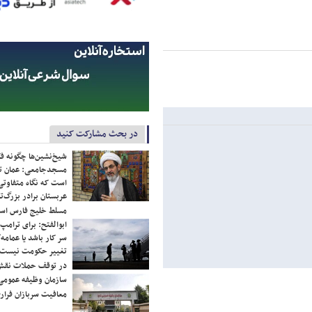
در بحث مشارکت کنید
شیخ‌نشین‌ها چگونه فک
مسجدجامعی: عمان تن
است که نگاه متفاوتی 
عربستان برادر بزرگ‌
مسلط خلیج فارس ا
ابوالفتح: برای ترامپ
سر کار باشد یا عمامه/
تغییر حکومت نیست/ 
در توقف حملات نقش
سازمان وظیفه عمومی 
معافیت سربازان فراری