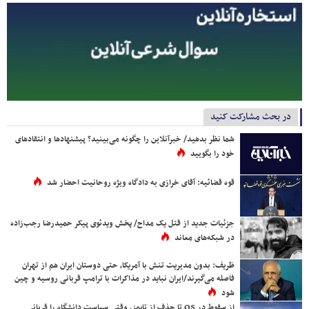
در بحث مشارکت کنید
شما نظر بدهید/ خبرآنلاین را چگونه می‌بینید؟ پیشنهادها و انتقادهای
خود را بگویید
قوه قضائیه: آقای خرازی به دادگاه ویژه روحانیت احضار شد
جزئیات جدید از قتل یک مداح/ پخش ویدئوی پیکر حمیدرضا رجب‌زاده
در شبکه‌های معاند
ظریف: بدون مدیریت تنش با آمریکا، حتی دوستان ایران هم از تهران
فاصله می‌گیرند/ایران نباید در مذاکرات با ترامپ قربانی روسیه و چین
شود
از سقوط در QS تا حذف از تایمز، وقتی سیاست دانشگاه را قربانی