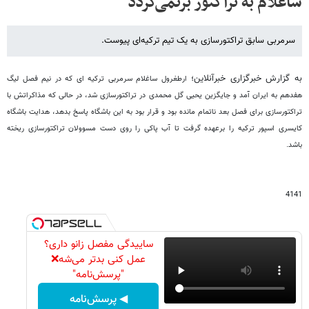
ساغلام به تراکتور برنمی‌گردد
سرمربی سابق تراکتورسازی به یک تیم ترکیه‌ای پیوست.
به گزارش خبرگزاری خبرآنلاین؛
ارطغرول ساغلام سرمربی ترکیه ای که در نیم فصل لیگ
هفدهم به ایران آمد و جایگزین یحیی گل محمدی در تراکتورسازی شد، در حالی که مذاکراتش با
تراکتورسازی برای فصل بعد ناتمام مانده بود و قرار بود به این باشگاه پاسخ بدهد، هدایت باشگاه
کایسری اسپور ترکیه را برعهده گرفت تا آب پاکی را روی دست مسوولان تراکتورسازی ریخته
باشد.
4141
ساییدگی مفصل زانو داری؟
عمل کنی بدتر می‌شه❌
"پرسش‌نامه"
◀ پرسش‌نامه