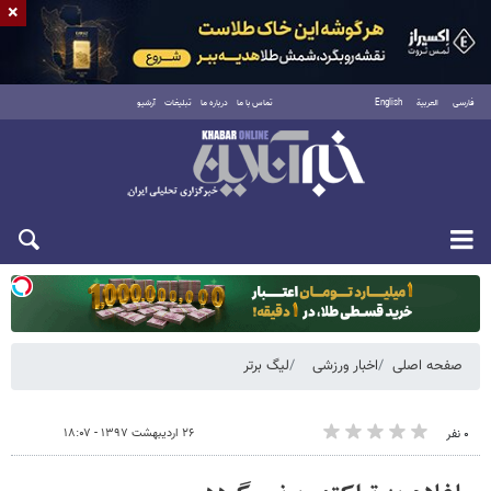
×
فارسی
العربية
English
تماس با ما
درباره ما
تبلیغات
آرشیو
یکشنبه ۱۸ مرداد ۱۴۰۵
صفحه اصلی
اخبار ورزشی
لیگ برتر
۲۶ اردیبهشت ۱۳۹۷ - ۱۸:۰۷
۰ نفر