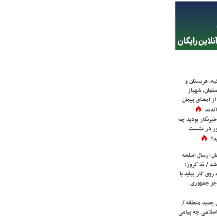
یه، عربستان و
لمان، شهباز
ز امضای پیمان
ندند
برنگار بودید چه
ور در نشست
د؟
ان ارسال اسلحه
شد / تد کروز:
روی کار بیاید یا
جز جمهوری
 جدید منطقه /
اسلامی چه پیامی