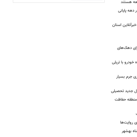
معه هستند
لیون زائر در دهه پایانی
خبرآنلاین استان
رای دهک‌های
خودرو با تریلی
ی جرم بسیار
ال جدید تحصیلی
 منطقه حفاظت
 روایت‌ها
اه بهشهر