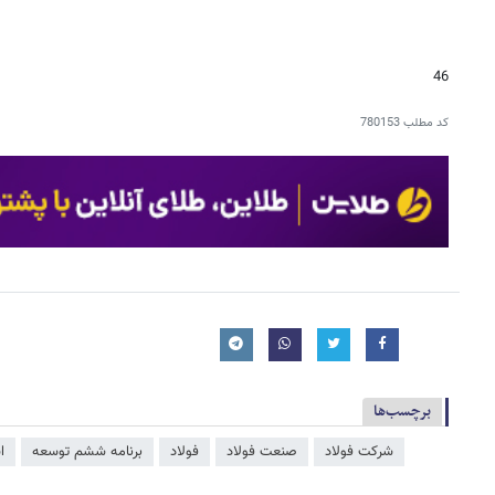
46
کد مطلب
780153
برچسب‌ها
شرکت فولاد
صنعت فولاد
فولاد
برنامه ششم توسعه
ا