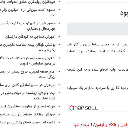
خبرنگاران روایتگران صادق تحولات جا
مشهد آماده میزبانی از ۱۰ می
ود
صفر
حضور شهردار شهرکرد در دفتر خبرگزاری 
چهارمحال وبختیاری
آموزش نساجی به کودکان مازندران
بیجار که در محل سینما آزادی برگزار شد
پوشش رایگان بیمه سلامت مازندران ب
یکم تا پنجم
نظر گرفته نشده است وملاک این انتصاب
۱۱ فوتی و مصدوم در تصادف دو دستگاه 
در محور سلماس - ارومیه
طالعات اولیه انجام شده و به این نتیجه
امام جمعه اردبیل: دروغ بستن به رهبر
بزرگی است
مازندران در مسیر آمادگی کامل برای س
ایه گذاری با سرمایه بالغ بر یک میلیارد
ثبت جلوه‌ای ارزشمند از حیات‌وحش در
شده اشترانکوه
هزینه تسلیم از مقاومت سنگین‌تر است
خبرنگار، روایتگر حقیقت در عصر هیاهوی
کشف لایه جدید باستان‌شناسی در باغش
گردونه رو بچرخون و PS5 و آیفون17 برنده شو