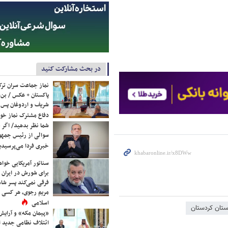
در بحث مشارکت کنید
نماز جماعت سران ترک
پاکستان + عکس / بن‌س
شریف و اردوغان پس ا
دفاع مشترک نماز خوا
شما نظر بدهید/ اگر خ
سوالی از رئیس جمه
خبری فردا می‌پرسیدی
سناتور آمریکایی خواه
برای شورش در ایران 
فرقی نمی‌کند پسر شاه 
مریم رجوی، هر کسی 
اسلامی
ستان کردستان
«پیمان مکه» و آرایش
ائتلاف نظامی جدید 