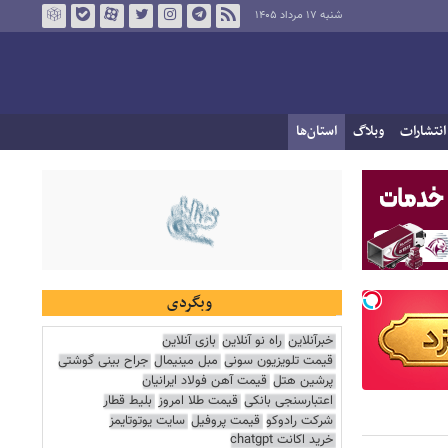
شنبه ۱۷ مرداد ۱۴۰۵
انتشارات
وبلاگ
استان‌ها
وبگردی
خبرآنلاین
راه نو آنلاین
بازی آنلاین
قیمت تلویزیون سونی
مبل مینیمال
جراح بینی گوشتی
پرشین هتل
قیمت آهن فولاد ایرانیان
اعتبارسنجی بانکی
قیمت طلا امروز
بلیط قطار
شرکت رادوکو
قیمت پروفیل
سایت یوتوتایمز
خرید اکانت chatgpt