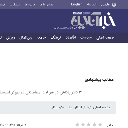
فارسی
العربية
English
تماس با ما
درباره ما
تبلیغات
آرشی
صفحه اصلی
سیاست
اقتصاد
فرهنگ
جامعه
بین‌الملل
ورزش
تا
مطالب پیشنهادی
۳ دلار پاداش در هر لات معاملاتی در بروکر اینوسلو
صفحه اصلی
اخبار استان ها
کردستان
۷ خرداد ۱۳۹۷ - ۱۲:۵۶
۰ نفر