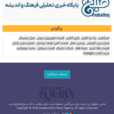
وبگردی
خبرآنلاین
راه نو آنلاین
بازی آنلاین
قیمت تلویزیون سونی
مبل مینیمال
جراح بینی گوشتی
پرشین هتل
قیمت آهن فولاد ایرانیان
اعتبارسنجی بانکی
قیمت طلا امروز
بلیط قطار
شرکت رادوکو
قیمت پروفیل
سایت یوتوتایمز
خرید اکانت chatgpt
نسخه دسکتاپ
تمامی حقوق این سایت برای خبرآنلاین محفوظ است. نقل مطالب با ذکر منبع بلامانع است.
Copyright © 2025 khabaronline News Agancy, All rights reserved
طراحی و تولید: نستوه