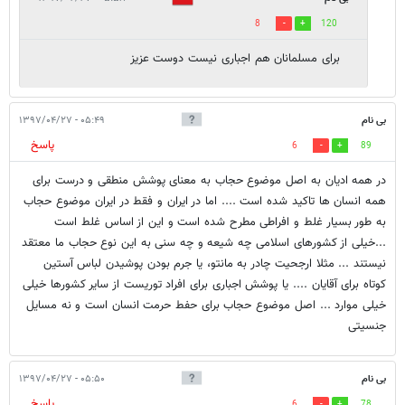
8
120
برای مسلمانان هم اجباری نیست دوست عزیز
بی نام
۰۵:۴۹ - ۱۳۹۷/۰۴/۲۷
پاسخ
6
89
در همه ادیان به اصل موضوع حجاب به معنای پوشش منطقی و درست برای
همه انسان ها تاکید شده است .... اما در ایران و فقط در ایران موضوع حجاب
به طور بسیار غلط و افراطی مطرح شده است و این از اساس غلط است
...خیلی از کشورهای اسلامی چه شیعه و چه سنی به این نوع حجاب ما معتقد
نیستند ... مثلا ارجحیت چادر به مانتو، یا جرم بودن پوشیدن لباس آستین
کوتاه برای آقایان .... یا پوشش اجباری برای افراد توریست از سایر کشورها خیلی
خیلی موارد ... اصل موضوع حجاب برای حفط حرمت انسان است و نه مسایل
جنسیتی
بی نام
۰۵:۵۰ - ۱۳۹۷/۰۴/۲۷
پاسخ
6
78