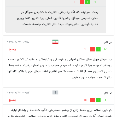
2
4
بحث سر اینه که اگه یه زمانی اکثریت با کشیدن سیگار در
مکان عمومی موافق باشن؛ قانون فعلی باید تغییر کنه؛ چیزی
که به قوانین مشروعیت میده نظر اکثریت جامعه هست.
بی نام
۰۷:۱۰ - ۱۳۹۷/۰۴/۲۷
پاسخ
1
60
یه سوال چهل سال سکان اجرایی و فرهنگی و تبلیغاتی و عقیدتی کشور دست
روحانیت بوده چرا کاری نکرده که مردم حجاب را بدون اجبار بپذیرند مخصوصا
نسلی که برای بعد از انقلاب هست؟ خبر آنلاین لطفا سوال من را بالای کامنتها
بذار تا همه جواب بدن ممنون
بی نام
۰۷:۱۲ - ۱۳۹۷/۰۴/۲۷
پاسخ
48
6
در دین اسلام برای حفظ زنان از چشم نامحرمان الگو، شاخصه و راهکار ارایه
شده است. آیا در صورت تصویب قانون منع الزام حجاب اسلامی شاخصه ها و