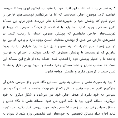
* به نظر می‌رسد که اغلب این افراد خود را مقید به قوانین ایران وحفظ حریم‌ها
خواهند کرد. موضوع اصلی اینجاست که آیا ما می‌توانیم توریست‌های خارجی را
ملزم کنیم که پوشش خود را تغییربدهند؟به نظر می‌رسد هنوز برای این مسأله
دلیل محکمی وجود ندارد. ما باید با استفاده از فرهنگ عمومی انسان‌ها از
توریست‌های خارجی بخواهیم که پوشش عمومی انسان را رعایت کنند. در
کشورهای خارجی نیز حدی از پوشش متعارف انسان وجود دارد و برخی قوانین نیز
در این زمینه لازم الاجراست. به همین دلیل نیز ما باید شرایطی را به وجود
بیاوریم که توریست‌ها با پوشش متعارفی که دارند بتوانند با احترام به قوانین
جامعه ما با اختیار پوشش خود را انتخاب کنند. هدف بنده از طرح این مسأله این
است که صاحب نظران و علما مسائل جدید جامعه را مورد بررسی قرار بدهند تا
نسل جدید با گره‌های فکری و عقیدتی مواجه نشود.
* باید به صورت علمی و منطقی به چنین مسائلی نگاه کنیم و از سیاسی شدن آن
جلوگیری کنیم. هر چه چنین مسائلی که از ضروریات جامعه ما است رنگ و بوی
سیاسی به خود بگیرد از هدف اصلی خود دور می‌شود و شکل دیگری به خود
می‌گیرد. مسأله فقهی باید با نگاه فقهی حل شود، مسأله علمی با نگاه علمی و
مسائل سیاسی نیز باید در زمینه تخصصی خود مورد بررسی قرار بگیرد. در نتیجه
نباید اجازه نداد مسائل تخصصی به حوزه‌های غیر تخصصی وارد شود تا بتوان به