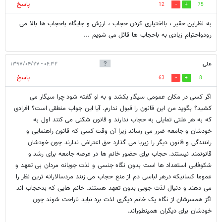
پاسخ
12
75
به نظراین حقیر ، بااختیاری کردن حجاب ، ارزش و جایگاه باحجاب ها بالا می
رودواحترام زیادی به باحجاب ها قائل می شویم ...
علی
۰۶:۳۲ - ۱۳۹۷/۰۴/۲۷
پاسخ
63
8
اگر کسی در مکان عمومی سیگار بکشد و به او گفته شود چرا سیگار می
کشید؟ بگوید من این قانون را قبول ندارم. آیا این جواب منطقی است؟ افرادی
که به هر علتی تمایلی به حجاب ندارند و قانون شکنی می کنند اول به
خودشان و جامعه ضرر می رساند زیرا آن وقت کسی که قانون راهنمایی و
راننندگی و قانون دیگر را زیرپا می گذارد حق اعتراض ندارند چون خودشان
قانونمند نیستند. حجاب برای حضور خانم ها در عرصه جامعه برای رشد و
شکوفایی استعداد ها است بدون نگاه جنسی و لذت جویانه مردان بی تعهد و
عموما کسانیکه درهر لباسی دم از منع حجاب می زنند مردسالارانه ترین نظر را
می دهند و دنیال لذت جویی بدون تعهد هستند. خانم هایی که بدحجاب اند
اگز همسرشان از نگاه یک خانم دیگری لذت برد نباید ناراحت شوند چون
خودشان برای دیگران همینطوراند.