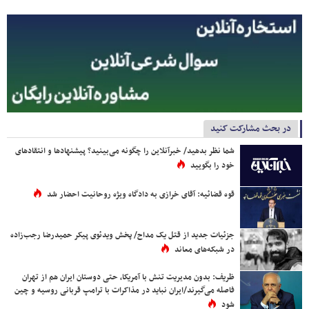
در بحث مشارکت کنید
شما نظر بدهید/ خبرآنلاین را چگونه می‌بینید؟ پیشنهادها و انتقادهای
خود را بگویید
قوه قضائیه: آقای خرازی به دادگاه ویژه روحانیت احضار شد
جزئیات جدید از قتل یک مداح/ پخش ویدئوی پیکر حمیدرضا رجب‌زاده
در شبکه‌های معاند
ظریف: بدون مدیریت تنش با آمریکا، حتی دوستان ایران هم از تهران
فاصله می‌گیرند/ایران نباید در مذاکرات با ترامپ قربانی روسیه و چین
شود