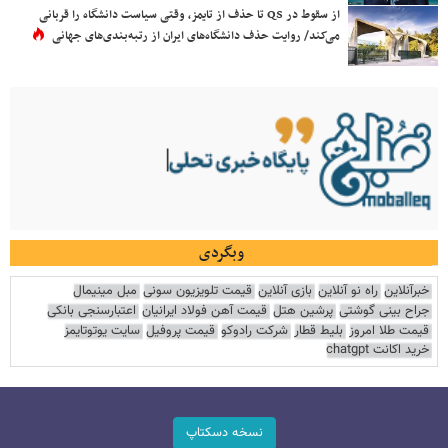
از سقوط در QS تا حذف از تایمز، وقتی سیاست دانشگاه را قربانی
می‌کند/ روایت حذف دانشگاه‌های ایران از رتبه‌بندی‌های جهانی
وبگردی
خبرآنلاین
راه نو آنلاین
بازی آنلاین
قیمت تلویزیون سونی
مبل مینیمال
جراح بینی گوشتی
پرشین هتل
قیمت آهن فولاد ایرانیان
اعتبارسنجی بانکی
قیمت طلا امروز
بلیط قطار
شرکت رادوکو
قیمت پروفیل
سایت یوتوتایمز
خرید اکانت chatgpt
نسخه دسکتاپ