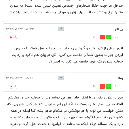
حداقل ها جهت حفظ هنجارهای اجتماعی تعیین تبیین شده است؟ به عنوان
مثال؛ نوع پوشش حداقلی برای زنان و مردان چه باشد که همه راضی باشند؟
بی نام
۰۷:۳۳ - ۱۳۹۷/۰۴/۲۷
پاسخ
2
29
اقای اوغلی از تبریز هر دو گروه بی حجاب و با حجاب عمل نامتعارف بیرون
اوردن جوراب بدبوی شما را مذمت می کنن. اقای غرویان هم تاکید بر رعایت
حجاب بعنوان یک عرف جامعه می کنن نه اجبار ؟/
رهاا
۰۵:۴۶ - ۱۳۹۷/۰۴/۲۹
پاسخ
0
15
من به عنوان یک زن با اینکه چادر هم می پوشم ولی با حجاب اجباری مخالفم
البته به این معنی هم نیست که اگه این امر اختیاری شد هر کس هرجوری که
دلش خواست می تونه با هر پوششی در ملاعام ظاهر بشه کما اینکه در همه
کشورهای دنیا هم اینگونه است بهر حال عرف و قانون در همه جای دنیا وجود
داره و یک مساله دیگه اینکه متاسفانه ما ایرانیها به شدت اهل افراط و تفریط