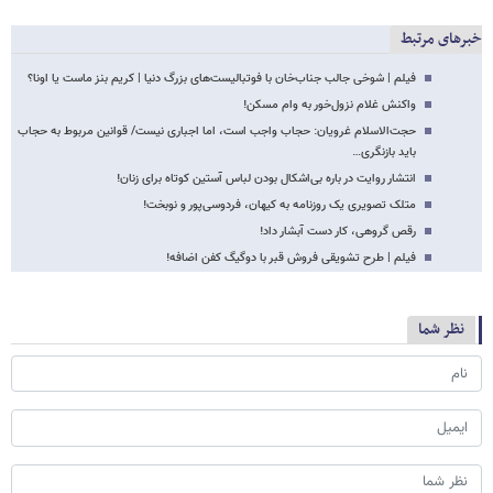
خبرهای مرتبط
فیلم | شوخی جالب جناب‌خان با فوتبالیست‌های بزرگ دنیا | کریم بنز ماست یا اونا؟
واکنش غلام نزول‌خور به وام مسکن!
حجت‌الاسلام غرویان: حجاب واجب است، اما اجباری نیست/ قوانین مربوط به حجاب
باید بازنگری…
انتشار روایت در باره بی‌اشکال بودن لباس آستین کوتاه برای زنان!
متلک تصویری یک روزنامه به کیهان، فردوسی‌پور و نوبخت!
رقص گروهی، کار دست آبشار داد!
فیلم | طرح تشویقی فروش قبر با دوگیگ کفن اضافه!
نظر شما