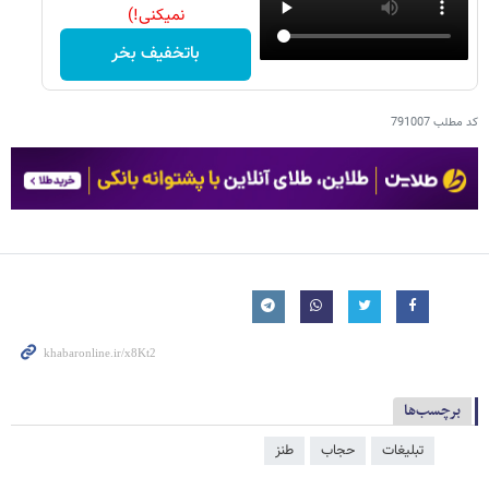
نمیکنی!)
باتخفیف بخر
کد مطلب
791007
برچسب‌ها
تبلیغات
حجاب
طنز