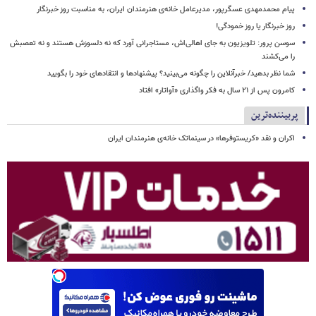
پیام محمدمهدی عسگرپور، مدیرعامل خانه‌ی هنرمندان ایران، به مناسبت روز خبرنگار
روز خبرنگار یا روز خمودگی!
سوسن پرور: تلویزیون به جای اهالی‌اش، مستاجرانی آورد که نه دلسوزش هستند و نه تعصبش
را می‌کشند
شما نظر بدهید/ خبرآنلاین را چگونه می‌بینید؟ پیشنهادها و انتقادهای خود را بگویید
کامرون پس از ۲۱ سال به فکر واگذاری «آواتار» افتاد
پربیننده‌ترین
اکران و نقد «کریستوفرها» در سینماتک خانه‌ی هنرمندان ایران