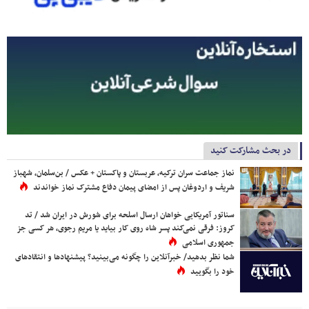
در بحث مشارکت کنید
نماز جماعت سران ترکیه، عربستان و پاکستان + عکس / بن‌سلمان، شهباز
شریف و اردوغان پس از امضای پیمان دفاع مشترک نماز خواندند
سناتور آمریکایی خواهان ارسال اسلحه برای شورش در ایران شد / تد
کروز: فرقی نمی‌کند پسر شاه روی کار بیاید یا مریم رجوی، هر کسی جز
جمهوری اسلامی
شما نظر بدهید/ خبرآنلاین را چگونه می‌بینید؟ پیشنهادها و انتقادهای
خود را بگویید