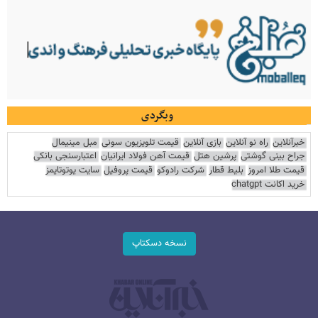
وبگردی
خبرآنلاین
راه نو آنلاین
بازی آنلاین
قیمت تلویزیون سونی
مبل مینیمال
جراح بینی گوشتی
پرشین هتل
قیمت آهن فولاد ایرانیان
اعتبارسنجی بانکی
قیمت طلا امروز
بلیط قطار
شرکت رادوکو
قیمت پروفیل
سایت یوتوتایمز
خرید اکانت chatgpt
نسخه دسکتاپ