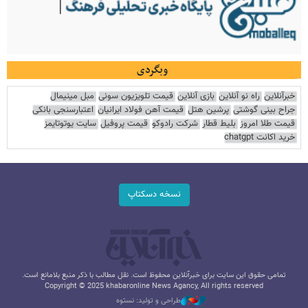
وبگردی
خبرآنلاین
راه نو آنلاین
بازی آنلاین
قیمت تلویزیون سونی
مبل مینیمال
جراح بینی گوشتی
پرشین هتل
قیمت آهن فولاد ایرانیان
اعتبارسنجی بانکی
قیمت طلا امروز
بلیط قطار
شرکت رادوکو
قیمت پروفیل
سایت یوتوتایمز
خرید اکانت chatgpt
نسخه دسکتاپ
تمامی حقوق این سایت برای خبرآنلاین محفوظ است. نقل مطالب با ذکر منبع بلامانع است.
Copyright © 2025 khabaronline News Agancy, All rights reserved
طراحی و تولید: نستوه