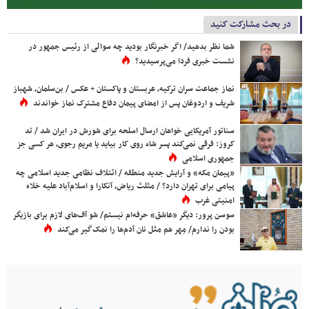
در بحث مشارکت کنید
شما نظر بدهید/ اگر خبرنگار بودید چه سوالی از رئیس جمهور در
نشست خبری فردا می‌پرسیدید؟
نماز جماعت سران ترکیه، عربستان و پاکستان + عکس / بن‌سلمان، شهباز
شریف و اردوغان پس از امضای پیمان دفاع مشترک نماز خواندند
سناتور آمریکایی خواهان ارسال اسلحه برای شورش در ایران شد / تد
کروز: فرقی نمی‌کند پسر شاه روی کار بیاید یا مریم رجوی، هر کسی جز
جمهوری اسلامی
«پیمان مکه» و آرایش جدید منطقه / ائتلاف نظامی جدید اسلامی چه
پیامی برای تهران دارد؟ / مثلث ریاض، آنکارا و اسلام‌آباد علیه خلاء
امنیتی غرب
سوسن پرور: دیگر «عاشق» حرفه‌ام نیستم/ شو آف‌های لازم برای بازیگر
بودن را ندارم/ مِهر هم مثل نان آدم‌ها را نمک‌گیر می‌کند