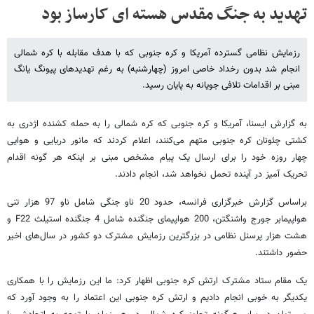
تهدید به جنگ مقدس هسته ای کارساز بود
رزمایش نظامی گسترده آمریکا و کره جنوبی که با هدف مقابله با کره شمالی
انجام شد بدون رخداد خاصی امروز (چهارشنبه) به رغم تهدیدهای پیونگ یانگ
مبنی بر اقدامات تلافی جویانه به پایان رسید.
به گزارش ایسنا، آمریکا و کره جنوبی که کره شمالی را به حمله کشنده اژدری به
کشتی چئونان کره جنوبی متهم می‌کنند، اعلام کردند که مانور دریایی و هوایی
چهار روزه خود را برای ارسال یک پیام مشخص مبنی بر اینکه هر گونه اقدام
تحریک آمیز در آینده تحمل نخواهد شد، انجام دادند.
براساس گزارش خبرگزاری فرانسه،‌ حدود 20 ناو جنگی شامل ناو 97 هزار تنی
هواپیمابر جورج واشنگتن، 200 هواپیمای جنگنده شامل 4 جنگنده استیلث F22 و
هشت هزار پرسنل نظامی در بزرگترین رزمایش مشترک دو کشور در سال‌های اخیر
حضور داشتند.
یک مقام ستاد مشترک ارتش کره جنوبی اظهار کرد:‌ ما این رزمایش را با همکاری
یکدیگر به خوبی انجام دادیم و ارتش کره جنوبی این اعتماد را به وجود آورد که