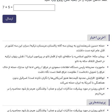
*
لطفا حاصل عبارت را در جعبه متن روبرو وارد کنید
7 + 5 =
ارسال
آخرین اخبار
حمله حسین شریعتمداری به پیمان سه گانه پاکستان،عربستان،ترکیه/ سزان این سه کشور در
قتل عام غزه دست داشتند
پیمان مکه؛ «ناتوی اسلامی» یا حلقه‌ای تازه از اقمار ناتو در پیرامون ایران؟ / نقش پنهان ترکیه
در اتصال ائتلاف مکه به ناتو
ماموریت محرمانه رئیس دستگاه اطلاعات سعودی در عراق / ریاض ادعا کرد مدارک حمله از خاک
عراق را تحویل داده‌است / مقاومت عراق فعلا دست نگه داشت
ابوالفتح: افزایش محدود قیمت‌ها هنوز آمریکایی‌ها را نگران نکرده است/ اسرائیل بدون
هماهنگی با آمریکا به ایران حمله نمی‌کند
ادعای رویترز در مورد پیشرفت مذاکرات ایران و عمان / واشنگتن: هرمز باز شود محاصره را بر
می‌داریم
پربیننده‌ترین
ادعای رویترز در مورد پیشرفت مذاکرات ایران و عمان / واشنگتن: هرمز باز شود محاصره را بر