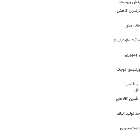
شهیدش پیوست
ازندران کاهش
ودخانه های
آزاد مازندران از
دی جمهوری
 خورشیدی کوچک
و اقلیمی؛
 تأمین کالاهای
د تولید الیاف
سلامت‌محوری