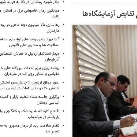
مادر شهید رمضانی در نکا به فرزند 
میانگین زمان خاموشی برق در استان م
تقایص آزمایشگاه‌ها
یافت
رهاسازی ۷۵ میلیون بچه ماهی در ر
مازندران
آغاز بهره مندی واحدهای تولییدی منطقه 
معافیت ها و مشوق های قانونی
دیدار استاندار اردبیل با فعالان اقتصا
آذربایجان
برنامه ریزی برای احداث نیروگاه های
مقیاس یا شناور روی آب در مازندران
عبور موفق اربعین از چالش‌های امنیتی 
کاهش ۲۰ درصدی تلفات در اربعین امسال
برگزاری جلسه ستاد تنظیم بازار و کمیته
اساسی لرستان
افتتاح کارخانه شیرخشک و کلنگ‌زنی واح
پلی‌استر در میاندوآب
نظام سلامت باید از درمان‌محوری به 
تغییر کند