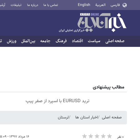
فارسی
العربية
English
تماس با ما
درباره ما
تبلیغات
آرشی
صفحه اصلی
سیاست
اقتصاد
فرهنگ
جامعه
بین‌الملل
ورزش
تا
مطالب پیشنهادی
ترید EURUSD با اسپرد از صفر پیپ
صفحه اصلی
اخبار استان ها
لرستان
۱۶ مرداد ۱۳۹۷ - ۰۵:۰۹
۰ نفر