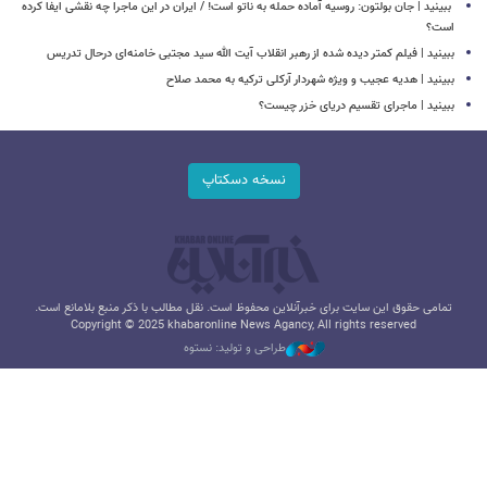
‏ ببینید | جان بولتون: روسیه آماده حمله به ناتو است! / ایران در این ماجرا چه نقشی ایفا کرده
است؟
ببینید | فیلم کمتر دیده شده از رهبر انقلاب آیت الله سید مجتبی خامنه‌ای درحال تدریس
ببینید | هدیه عجیب و ویژه شهردار آرکلی ترکیه به محمد صلاح
ببینید | ماجرای تقسیم دریای خزر چیست؟
نسخه دسکتاپ
تمامی حقوق این سایت برای خبرآنلاین محفوظ است. نقل مطالب با ذکر منبع بلامانع است.
Copyright © 2025 khabaronline News Agancy, All rights reserved
طراحی و تولید: نستوه