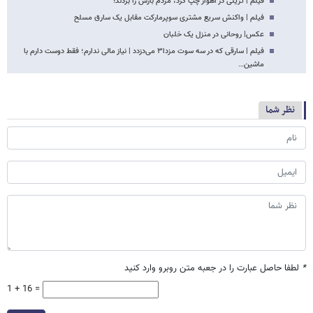
فیلم | تریلی در اهواز چپ کرد، مردم بارش را بردند!
فیلم | واکنش سریع مشتری سوپرمارکت مقابل یک سارق مسلح
عکس| روحانی در منزل یک خلبان
فیلم | سارقی که در سه سوت مزدا۳ می‌دزدد | نیاز مالی ندارم؛ فقط دوست دارم با
ماشین…
نظر شما
*
لطفا حاصل عبارت را در جعبه متن روبرو وارد کنید
1 + 16 =