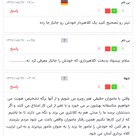
بی نام
۱۹:۱۰ - ۱۳۹۷/۰۵/۲۷
پاسخ
1
0
تیتر رو تصحیح کنید یک کلاهبردار خودش رو جانباز جا زده
بی نام
۰۰:۴۵ - ۱۳۹۷/۰۵/۲۸
پاسخ
0
0
سلام بیسواد بدبخت کلاهبرداری که خودش را جانباز معرفی کرد نه..............
شهلا
۰۳:۱۹ - ۱۳۹۷/۰۵/۲۸
پاسخ
0
1
وقتی با ماموران حقیقی هم روبرو می شویم و از آنها برگه تشخیص هویت می
خواهیم متاسفانه بهشون بر می خورد و با تغیر از این کار امتناع می کنند و اگر
دستشان برسد ما را مدتی هم به کلانتری می برند و نگه می دارند تا ما باشیم
که از این کارها نکنیم همین رفتار ماموران واقعی باعث می شود مردم بترسند
و هر کس که خودش را مامور جا برند را به عنوان مامور بپذیرند و به این ترتیب
کلاه برداری آسان می شود.