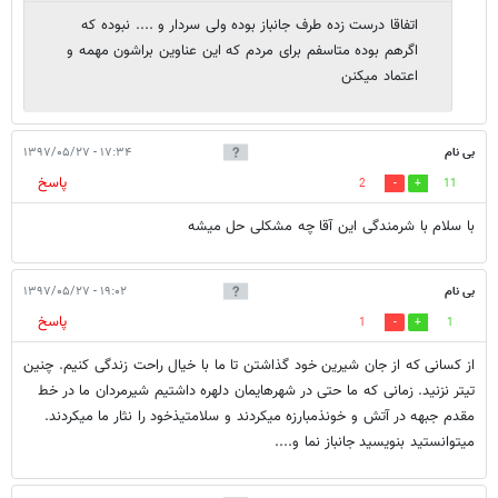
اتفاقا درست زده طرف جانباز بوده ولی سردار و .... نبوده که
اگرهم بوده متاسفم برای مردم که این عناوین براشون مهمه و
اعتماد میکنن
بی نام
۱۷:۳۴ - ۱۳۹۷/۰۵/۲۷
پاسخ
2
11
با سلام با شرمندگی این آقا چه مشکلی حل میشه
بی نام
۱۹:۰۲ - ۱۳۹۷/۰۵/۲۷
پاسخ
1
1
از کسانی که از جان شیرین خود گذاشتن تا ما با خیال راحت زندگی کنیم. چنین
تیتر نزنید. زمانی که ما حتی در شهرهایمان دلهره داشتیم شیرمردان ما در خط
مقدم جبهه در آتش و خونذمبارزه میکردند و سلامتیذخود را نثار ما میکردند.
میتوانستید بنویسید جانباز نما و....