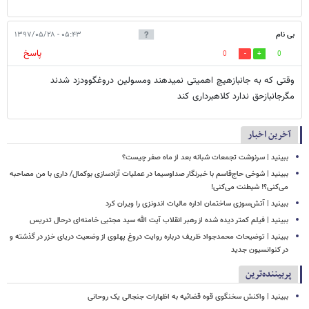
بی نام
۰۵:۴۳ - ۱۳۹۷/۰۵/۲۸
پاسخ
0
0
وقتی که به جانبازهيچ اهمیتی نمیدهند ومسولين دروغگوودزد شدند
مگرجانبازحق ندارد کلاهبرداری کند
آخرین اخبار
ببینید | سرنوشت تجمعات شبانه بعد از ماه صفر چیست؟
ببینید | شوخی حاج‌قاسم با خبرنگار صداوسیما در عملیات آزادسازی بوکمال/ داری با من مصاحبه‌
می‌کنی؟! شیطنت می‌کنی!
ببینید | آتش‌سوزی ساختمان اداره مالیات اندونزی را ویران کرد
ببینید | فیلم کمتر دیده شده از رهبر انقلاب آیت الله سید مجتبی خامنه‌ای درحال تدریس
ببینید | توضیحات محمدجواد ظریف درباره روایت دروغ پهلوی از وضعیت دریای خزر در گذشته و
در کنوانسیون جدید
پربیننده‌ترین
ببینید | واکنش سخنگوی قوه قضائیه به اظهارات جنجالی یک روحانی