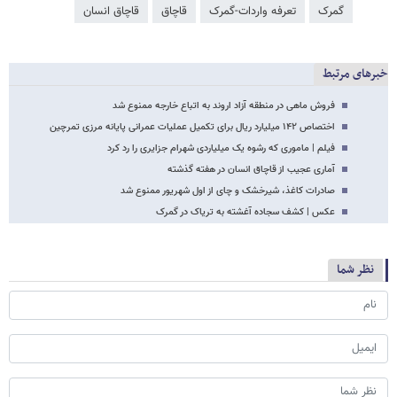
گمرک
تعرفه واردات-گمرک
قاچاق
قاچاق انسان
خبرهای مرتبط
فروش ماهی در منطقه آزاد اروند به اتباع خارجه ممنوع شد
اختصاص ۱۴۲ میلیارد ریال برای تکمیل عملیات عمرانی پایانه مرزی تمرچین
فیلم | ماموری که رشوه یک میلیاردی شهرام جزایری را رد کرد
آماری عجیب از قاچاق انسان در هفته گذشته
صادرات کاغذ، شیرخشک و چای از اول شهریور ممنوع شد
عکس | کشف سجاده آغشته به تریاک در گمرک
نظر شما