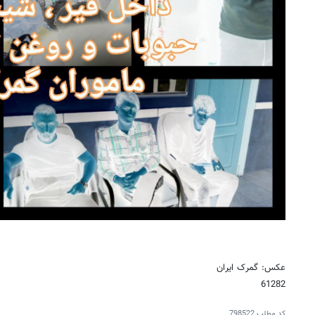
عکس: گمرک ایران
61282
کد مطلب
798522