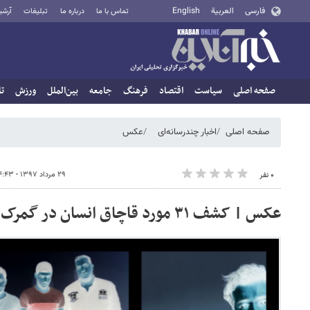
فارسی
العربية
English
تماس با ما
درباره ما
تبلیغات
آرشی
صفحه اصلی
سیاست
اقتصاد
فرهنگ
جامعه
بین‌الملل
ورزش
تا
صفحه اصلی
اخبار چندرسانه‌ای
عکس
۲۹ مرداد ۱۳۹۷ - ۱۴:۴۳
۰ نفر
عکس | کشف ۳۱ مورد قاچاق انسان در گمرک