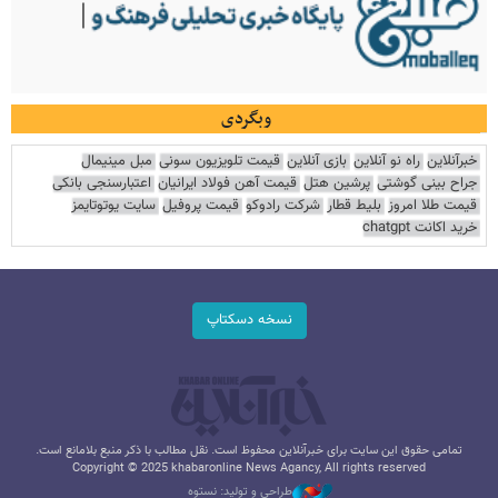
وبگردی
خبرآنلاین
راه نو آنلاین
بازی آنلاین
قیمت تلویزیون سونی
مبل مینیمال
جراح بینی گوشتی
پرشین هتل
قیمت آهن فولاد ایرانیان
اعتبارسنجی بانکی
قیمت طلا امروز
بلیط قطار
شرکت رادوکو
قیمت پروفیل
سایت یوتوتایمز
خرید اکانت chatgpt
نسخه دسکتاپ
تمامی حقوق این سایت برای خبرآنلاین محفوظ است. نقل مطالب با ذکر منبع بلامانع است.
Copyright © 2025 khabaronline News Agancy, All rights reserved
طراحی و تولید: نستوه