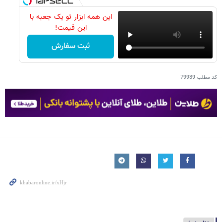
این همه ابزار تو یک جعبه با
این قیمت!
ثبت سفارش
کد مطلب
79939