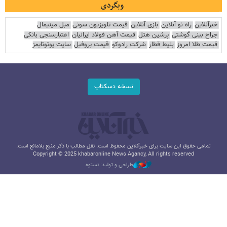
وبگردی
خبرآنلاین
راه نو آنلاین
بازی آنلاین
قیمت تلویزیون سونی
مبل مینیمال
جراح بینی گوشتی
پرشین هتل
قیمت آهن فولاد ایرانیان
اعتبارسنجی بانکی
قیمت طلا امروز
بلیط قطار
شرکت رادوکو
قیمت پروفیل
سایت یوتوتایمز
نسخه دسکتاپ
تمامی حقوق این سایت برای خبرآنلاین محفوظ است. نقل مطالب با ذکر منبع بلامانع است.
Copyright © 2025 khabaronline News Agancy, All rights reserved
طراحی و تولید: نستوه