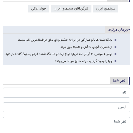
سینمای ایران
کارگردانان سینمای ایران
جواد عزتی
خبرهای مرتبط
بزرگداشت هایائو میازاکی در ایران/ جشنواره‌ای برای پرافتخارترین ژانر سینما
از دختران فراری تا قتل و اعتیاد روی پرده
تهمینه میلانی: ۶ فیلم‌نامه در باره ایدز نوشتم اما نگذاشتند فیلم بسازم/ گفتند در دنیا…
چرا با وجود گرانی، مردم هنوز سینما می‌روند؟
نظر شما