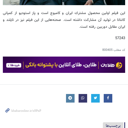
اين فيلم اولين محصول مشترك ايران و كامبوج است و پاز استوديو از كمپانى
كانتانا در تولید آن مشاركت داشته است. صحنه‌هايى از اين فيلم نيز در تايلند و
ايران مقابل دوربين رفته است.
57243
کد مطلب
800405
برچسب‌ها