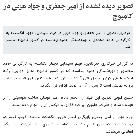
تصویر دیده نشده از امیر جعفری و جواد عزتی در
کامبوج
تازه‌ترین تصویر از امیر جعفری و جواد عزتی در فیلم سینمایی «چهار انگشت» به
کارگردانی حامد محمدی و تهیه‌کنندگی حمید پنداشته در کشور کامبوج منتشر
شد.
به گزارش خبرگزاری خبرآنلاین، فيلم سينمايى «چهار انگشت» به كارگردانى حامد
محمدى و تهيه‌كنندگى حميد پنداشته كه در كشور كامبوج مقابل دوربين رفته
است، با طى كردن مراحل فنى آماده نمايش شد. هم اكنون اين فيلم در انتظار
پروانه نمايش است تا پس از آن در نوبت اكران قرار بگیرد.
حسن ايوبى تدوين اين فيلم را انجام داده، امير توسلى ساخت موسيقى را بر
عهده داشته و علیرضا علويان نیز صداگذارى و ميكس آن را انجام داده است.
جواد عزتى و امير جعفرى بازيگران اصلى «چهار انگشت» هستند. فيلم، قصه دو
دوست است كه براى اتمام يك كار ناتمام به كامبوج سفر می‌كنند اما درگير
اتفاقاتى می‌شوند...