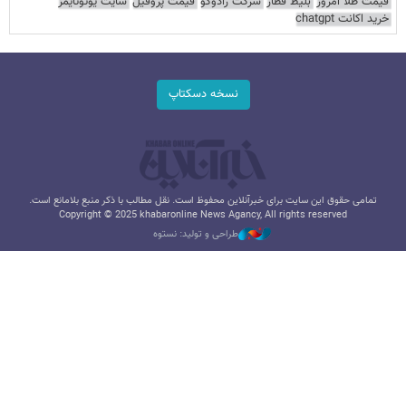
قیمت طلا امروز
بلیط قطار
شرکت رادوکو
قیمت پروفیل
سایت یوتوتایمز
خرید اکانت chatgpt
نسخه دسکتاپ
تمامی حقوق این سایت برای خبرآنلاین محفوظ است. نقل مطالب با ذکر منبع بلامانع است.
Copyright © 2025 khabaronline News Agancy, All rights reserved
طراحی و تولید: نستوه