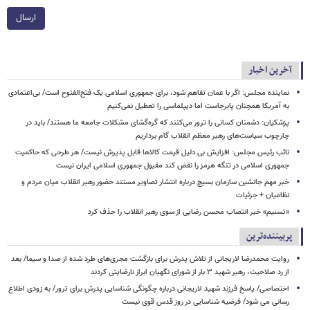
ارسال
آخرین اخبار
نماینده مجلس: اگر با عمان تفاهم شود، برای جمهوری اسلامی یک فتح‌الفتوح است/ بی‌اعتمادی
به آمریکا همچنان پابرجاست اما دیپلماسی را تعطیل نمی‌کنیم
پزشکیان: دشمنان کسانی را ترور می‌کنند که گره‌گشای مشکلات جامعه ما هستند/ باید در
چارچوب سیاست‌های رهبر معظم انقلاب گام برداریم
نائب رئیس مجلس: افزایش بی دلیل قیمت کالاها قابل پذیرش نیست/ هر طرحی که حاکمیت
جمهوری اسلامی در تنگه هرمز را نقض کند مقبول جمهوری اسلامی ایران نیست
خبر مهم جانشین سازمان بسیج درباره انتشار تصاویر مستند حضور رهبر انقلاب میان مردم و
نظامیان + جزئیات
«تسنیم» خبر انتصاب محسن رضایی از سوی رهبر انقلاب را حذف کرد
پربیننده‌ترین
روایت محمدرضا لاریجانی از تلاش پدرش برای بازگشت مجری‌های طرد شده از صدا و سیما/ بعد
از رد صلاحیت، رهبر شهید ۳ بار از شورای نگهبان ابراز نارضایتی کردند
اختصاصی/ پاسخ فرزند شهید لاریجانی درباره چگونگی شناسایی پدرش برای ترور/ به زودی اطلاع
رسانی می شود/ فرضیه شناسایی در روز قدس قوی نیست