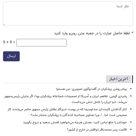
*
لطفا حاصل عبارت را در جعبه متن روبرو وارد کنید
9 + 9 =
ارسال
آخرین اخبار
پیام روشن پزشکیان در گفت‌وگوی تصویری: من هستم!
رشیدی کوچی: تفاهم ایران و آمریکا از تصمیمات شجاعانه پزشکیان بود/ اگر جلیلی رئیس‌جمهور
می‌شد، دنیا ایران را عامل تنش می‌دانست
کنار گذاشتن کارمندان صداوسیما که در پوست خبرنگار مقابل رئیس جمهور حاضر می‌شدند کار
صحیحی است اما.../ چرا تصاویر مصاحبه کنندگان با پزشکیان منتشر نشد؟
خودتان را خلع لباس کنید، بعدش هرچه می‌خواهید فحش بدهید و دروغ بگویید
اقامت پسر محمدباقر ذوالقدر در خارج از کشور؟