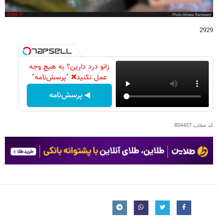
2929
زانو درد دارین؟ به هیچ وجه
عمل نکنید❌ "پرسش‌نامه"
◀ پرسش‌نامه
کد مطلب
804457