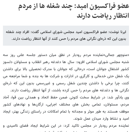
عضو فراکسیون امید: چند شغله ها از مردم
انتظار ریاضت دارند
ایرنا نوشت: عضو فراکسیون امید مجلس شورای اسلامی گفت: افراد چند شغله
بدون این که ذره‌ای نگرانی های مردم را حس کنند از آنها انتظار ریاضت دارند.
«منوچهر جمالی»نماینده مردم رودبار در نطق میان دستور جلسه علنی روز سه
شنبه مجلس شورای اسلامی افزود: سال ها دغدغه رهبر انقلاب و مسئولان دلسوز
کشور اشتغال جوانان است، درحالی که جوانان با مدرک تحصیلی بالا برای داشتن
یک شغل حتی خدماتی و کارگری در ادارات و شرکت ها به بنده و شما مراجعه می
کنند، چرا برخی با داشتن چندین شغل رسمی و غیررسمی بدون این که ذره‌ای
نگرانی ها و دغدغه های مردم را حس کرده باشند، از آنها انتظار ریاضت دارند.
وی یادآور شد: در شرایط سخت کنونی ضمن حفظ اتحاد و همدلی بین قوا، آحاد
مردم، مسئولان، تمامی بخش های مختلف اجرایی، ارگان‌ها و نهادهای کشور
موظف‌ هستند به طور موثر و مجدانه با تمام امکانات در راستای زندگی بهتر، ایجاد
امید و نشاط وارد میدان عمل شوند.
نماینده مردم رودبار در مجلس تاکید کرد: در این شرایط ایجاد فضای ناامیدی و