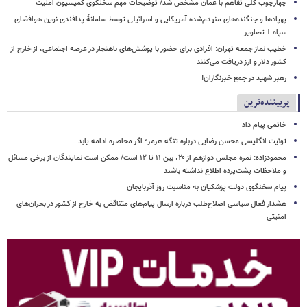
چهارچوب کلی تفاهم با عمان مشخص شد/ توضیحات مهم سخنگوی کمیسیون امنیت
پهپادها و جنگنده‌های منهدم‌شده آمریکایی و اسرائیلی توسط سامانۀ پدافندی نوین هوافضای
سپاه + تصاویر
خطیب نماز جمعه تهران: افرادی برای حضور با پوشش‌های ناهنجار در عرصه اجتماعی، از خارج از
کشور دلار و ارز دریافت می‌کنند
رهبر شهید در جمع خبرنگاران!
پربیننده‌ترین
خاتمی پیام داد
توئیت انگلیسی محسن رضایی درباره تنگه هرمز؛ اگر محاصره ادامه یابد...
محمودزاده: نمره مجلس دوازهم از ۲۰، بین ۱۱ تا ۱۲ است/ ممکن است نمایندگان از برخی مسائل
و ملاحظات پشت‌پرده اطلاع نداشته باشند
پیام سخنگوی دولت پزشکیان به مناسبت روز آذربایجان
هشدار فعال سیاسی اصلاح‌طلب درباره ارسال پیام‌های متناقض به خارج از کشور در بحران‌های
امنیتی