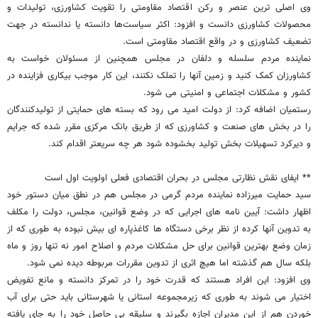
وی اصلی ترین عنصر و رکن اقتصاد مقاومتی را تقویت کشاورزی، تولیدات و
محصولات کشاورزی دانست و افزود: اکثر سیاست‌ها دانسته یا ندانسته در جهت
تضعیف کشاورزی و در واقع اقتصاد مقاومتی است.
نماینده مردم سلسله و دلفان در مجلس همچنین از مسئولان خواست به
کشاورزان کمک کنید و زمین آنها را تملک نکنند، این کار موجب بیکاری فزاینده در
کشور و مشکلات اجتماعی و امنیتی می شود.
رستمیان اضافه کرد: از دولت امید می رود که بسته های حمایتی از تولیدکنندگان
را در بخش های صنعت و کشاورزی که از طریق بانک مرکزی مقرر شده که جرایم
و دیرکرد تسهیلات بخش تولید بخشوده شود هر چه سریعتر اقدام کند.
** ایفای نقش نظارتی مجلس در بحران اقتصادی فعلی اولویت اول است
سید حمایت میرزاده نماینده مردم گرمی در مجلس هم در نطق میان دستور خود
اظهار داشت: آیین نامه های اجرایی که در وضع قوانین، مجلس، دولت را مکلف
به تدوین آنها کرده از نظر برخی دستگاه ها کاغذپاره ای بیش نبوده به طوری که از
زمان وضع بهترین قوانین برای حل مشکلات مردم و اصلاح امور نه تنها روز و ماه
بلکه سال هم گذشته اما هیچ اثری از تدوین مقررات مربوطه دیده نمی شود.
وی افزود: این افراد هستند که قدرت خود را در تمرکز دانسته و مانع تفویض
اختیار می شوند به طوری که زیرمجموعه استانی یا شهرستانی باید حتی برای آب
خوردن هم از این مدیران اجازه بگیرند و سلیقه بی حاصل خود را به جای یافته