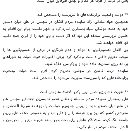
یاس در مردم از طرف هر مقام و نهادی غیرقابل قبول است.
** دولت وضعیت وزارتخانه‌های با سرپرست را مشخص کند
همچنین جواد ساداتی نژاد نماینده مردم کاشان در مجلس در نطق میان دستور
خود به حمله موشکی سپاه پاسداران اشاره کرد و اظهار داشت: پیام این اقدام به
حامیان تروریستی منطقه این بود که اگر دست و پای خود را از ایران جمع نکنید
آنها قطع خواهند شد.
وی فقدان تصمیم‌گیری به موقع و عدم بازنگری در برخی از تصمیم‌گیری ها را
موجب تحریم داخلی دانست و تاکید کرد: برخی اختیارات هیات دولت به شوراهای
برنامه ریزی استان‌ها داده شود و بروکراسی حذف شود.
نماینده مردم کاشان در مجلس تصریح کرد: لازم است دولت وضعیت
وزارتخانه‌هایی که با سرپرست مدیریت می‌شود را مشخص کند.
** تقویت کشاورزی اصلی ترین رکن اقتصاد مقاومتی است
علی رستمیان نماینده مردم سلسله و دلفان عضو کمیسیون اجتماعی مجلس هم
در نطق میان دستور خود از رییس جمهوری خواست با توجه به شرایط اقتصادی و
معیشتی کشور که روز بروز عرصه را بر زندگی مردم به خصوص دهک های پایین
جامعه تنگ کرده است فکر عاجلی برای تخصیص بسته های حمایتی از محرومان و
اقشار مختلف مردم در نظر بگیرد.