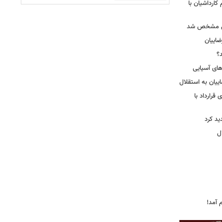
کارداشیان با
لال مشخص شد
اییان
؟
‌های آسیایی
ییان به استقلال
قرارداد با
د کرد
ل
 آمد!