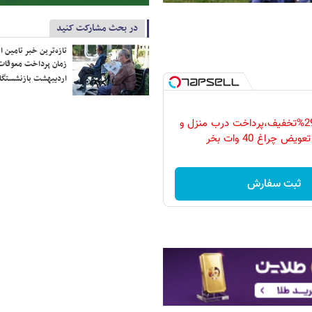
در بحث مشارکت کنید
تازه‌ترین خبر تامین 
زمان پرداخت معوقات
اردیبهشت بازنشستگا
فقط امروز با 29%تخفیف،پرداخت درب منزل و
ویض چراغ 40 وات بخر
ثبت سفارش