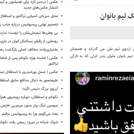
عکس | دردسر تازه برای همیلتون و کیم 
انتشار عکس‌های جدید
 تیم بانوان
محل میزبانی آسیایی تراکتور و استق
تصمیم نهایی پرسپولیس درباره جذب رض
بی وطن‌ها تیم‌ملی‌شان را دوست ندارند
رونمایی از رقبای بسکتبال ایران در بازی
در اردوی تیم ملی می گذراند و همچنان
بختیاری‌زاده، مخالف اصلی بازگشت رضا
بانوان ملوان بندر انزلی که به تازگی
عکس | جلسه ویژه نکونام پس از امضای 
تراکتور
عکس | عسل پورحیدری با استقلال تمدی
علیمنصور به دنبال مدافع سابق استقلا
آرزوی بزرگ دنیس اکرت
نکونام و استقلال، دوباره روبه‌روی هم!
سومین لیگ برتر بدون سرمربی خارجی
بعدا می‌گویم چرا به پرسپولیس نرفتم
شوک شبانه در تبریز؛ ربیعی رفت نکونام