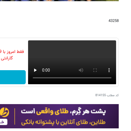
43258
گارانتی تع
کد مطلب
814155