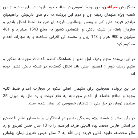
به گزارش
خبرآنلاین
، این روابط عمومی در مطلب خود افزود: در رأی صادره از این
شعبه ویژه متهمان ردیف اول و دوم این پرونده به نام های داریوش ابراهیمیان
بیلندی فرزند علی اکبر و یونس بهاءالدینی فرزند ابراهیم به لحاظ اخلال باندی و
سازمان یافته در شبکه بانکی و اقتصادی کشور به مبلغ 1540 میلیارد و 461
میلیون و 900 هزار و 143 ریال را مفسد فی الارض شناخته و به مجازات اعدام
محکوم کرد.
در این پرونده متهم ردیف اول مدیر و هماهنگ کننده اقدامات مجرمانه مذکور و
متهم ردیف دوم از اعضای اصلی باند اخلال گسترده در شبکه بانکی کشور بوده
اند.
در این پرونده همچنین برای متهمان اصلی علاوه بر مجازات اعدام ضبط کلیه
وجوه و منافع حاصله از اقدام مجرمانه به نفع دولت و رد مال به میزان 35
میلیون تومان در حق یکی از شاکیان خصوصی نیز صادر شده است.
در رأی صادر از شعبه ویژه رسیدگی به جرائم اخلالگران و مفسدان نظام اقتصادی
در استان فارس محمد بهاء الدینی فرزند ابراهیم را به 10 سال حبس تعزیری و رد
مال محصله، داوود کاتبی فرزند ولی الله به 7 سال حبس تعزیری،ایمان پهلوانی