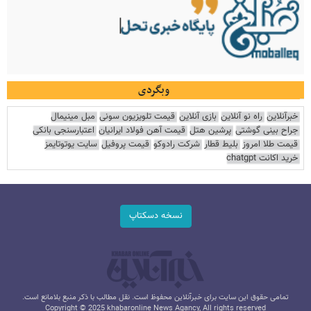
وبگردی
خبرآنلاین
راه نو آنلاین
بازی آنلاین
قیمت تلویزیون سونی
مبل مینیمال
جراح بینی گوشتی
پرشین هتل
قیمت آهن فولاد ایرانیان
اعتبارسنجی بانکی
قیمت طلا امروز
بلیط قطار
شرکت رادوکو
قیمت پروفیل
سایت یوتوتایمز
خرید اکانت chatgpt
نسخه دسکتاپ
تمامی حقوق این سایت برای خبرآنلاین محفوظ است. نقل مطالب با ذکر منبع بلامانع است.
Copyright © 2025 khabaronline News Agancy, All rights reserved