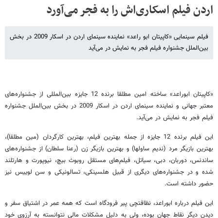
اردن فیلم اسکاری‌اش را به فجر می‌آورد
فیلم سینمایی «کاپیتان ابو راعد» نماینده سینمای اردن در اسکار 2009 در بخش
بین‌الملل جشنواره فیلم فجر به نمایش در می‌آید
«
کاپیتان
ابوراعد
»
ساخته
امین
مطلقا
برنده
12
جایزه
بین
المللی
از
جشنواره
های
معتبر
جهانی
و
نماینده
سینمای
اردن
در
اسکار
2009
در
بخش
بین
الملل
جشنواره
فیلم
فجر
به
نمایش
در
می
آید
.
این
فیلم
برنده
12
جایزه
از
جمله
بهترین
فیلم،
بهترین
کارگردان
(
مین
مطلقا
)
،
بهترین
بازیگر
مرد
(
ندیم
ساولها
)
و
بهترین
بازیگر
زن
(
رعنا
سلطان
)
از
جشنواره
های
ساندنس،
دوربان،
دبی،
سیاتل،
فیلم
های
مستقل
روبوث
بیچ،
نیوپورت
و
هارتلند
شده
و
در
جشنواره
های
دیگری
از
قبیل
هلسینکی،
تسالونیکی
و
سن
لوییس
نیز
حضور
داشته
است
.
این
فیلم
درباره
ابوراعد،
نظافتچی
پیر
فرودگاه
است
که
همه
عمر
در
اشتیاق
سفر
و
دیدن
دیگر
نقاط
جهان
بوده،
ولی
به
دلیل
مشکلات
مالی
نتوانسته
به
آرزوی
خود