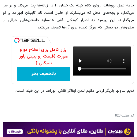
جامه
عمل
بپوشاند،
روزی
کلاه
کهنه
یک
خلبان
را
در
زباله
ها
پیدا
می
کند
و
بر
سر
می
گذارد
و
بچه
های
محل
که
می
پندارند
او
خلبان
است،
نام
کاپیتان
ابوراعد
بر
او
می
گذارند
.
این
پیرمرد
به
اصرار
کودکان
فقیر
همسایه
داستان
هایی
خیالی
از
مکان
های
دوردستی
که
هرگز
ندیده
برای
آن‌ها
تعریف
می
کند،
ابزار کامل برای اصلاح مو و
صورت (قیمت رو ببینی باور
نمیکنی!)
باتخفیف بخر
ندیم
ساولها
بازیگر
اردنی
مقیم
لندن
ایفاگر
نقش
ابوراعد
در
این
فیلم
است
.
کد مطلب
823