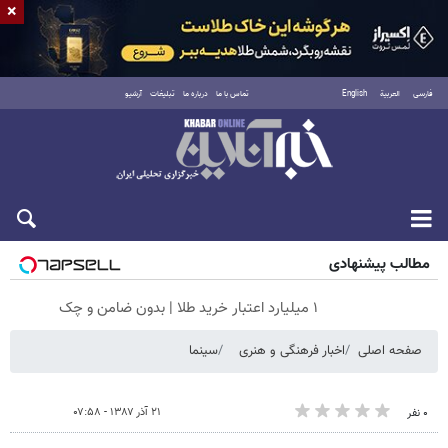
×
فارسی
العربية
English
تماس با ما
درباره ما
تبلیغات
آرشیو
پنجشنبه ۱۵ مرداد ۱۴۰۵
مطالب پیشنهادی
۱ میلیارد اعتبار خرید طلا | بدون ضامن و چک
صفحه اصلی
اخبار فرهنگی و هنری
سینما
۲۱ آذر ۱۳۸۷ - ۰۷:۵۸
۰ نفر