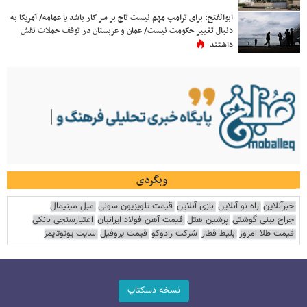
ابوالفتح: برای ترامپ مهم نیست تاج بر سر کار باشد یا عمامه/ آمریکا به
دنبال تغییر حکومت نیست/ عمان و عربستان در توقف حملات نقش
داشتند
وبگردی
خبرآنلاین
راه نو آنلاین
بازی آنلاین
قیمت تلویزیون سونی
مبل مینیمال
جراح بینی گوشتی
پرشین هتل
قیمت آهن فولاد ایرانیان
اعتبارسنجی بانکی
قیمت طلا امروز
بلیط قطار
شرکت رادوکو
قیمت پروفیل
سایت یوتوتایمز
نسخه دسکتاپ