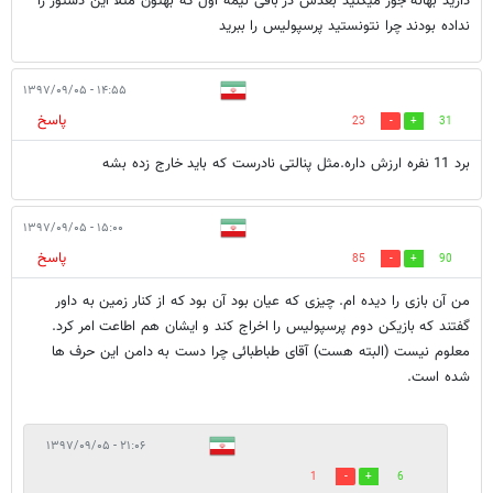
دارید بهانه جور میکنید بعدش در باقی نیمه اول که بهتون مثلا این دستور را
نداده بودند چرا نتونستید پرسپولیس را ببرید
۱۴:۵۵ - ۱۳۹۷/۰۹/۰۵
پاسخ
23
31
برد 11 نفره ارزش داره.مثل پنالتی نادرست که باید خارج زده بشه
۱۵:۰۰ - ۱۳۹۷/۰۹/۰۵
پاسخ
85
90
من آن بازی را دیده ام. چیزی که عیان بود آن بود که از کنار زمین به داور
گفتند که بازیکن دوم پرسپولیس را اخراج کند و ایشان هم اطاعت امر کرد.
معلوم نیست (البته هست) آقای طباطبائی چرا دست به دامن این حرف ها
شده است.
۲۱:۰۶ - ۱۳۹۷/۰۹/۰۵
1
6