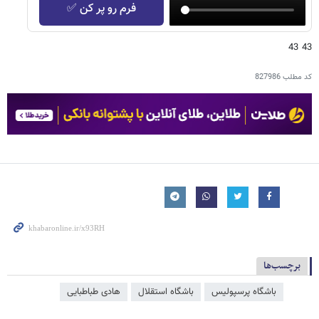
فرم رو پر کن ✅
43 43
کد مطلب
827986
برچسب‌ها
باشگاه پرسپولیس
باشگاه استقلال
هادی طباطبایی