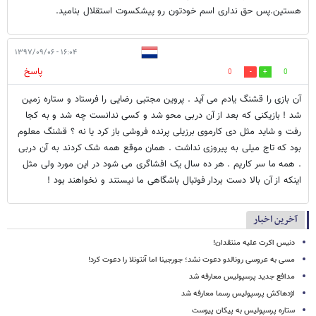
هستین.پس حق نداری اسم خودتون رو پیشکسوت استقلال بنامید.
۱۶:۰۴ - ۱۳۹۷/۰۹/۰۶
پاسخ
0
0
آن بازی را قشنگ یادم می آید . پروین مجتبی رضایی را فرستاد و ستاره زمین
شد ! بازیکنی که بعد از آن دربی محو شد و کسی ندانست چه شد و به کجا
رفت و شاید مثل دی کارموی برزیلی پرنده فروشی باز کرد یا نه ؟ قشنگ معلوم
بود که تاج میلی به پیروزی نداشت . همان موقع همه شک کردند به آن دربی
. همه ما سر کاریم . هر ده سال یک افشاگری می شود در این مورد ولی مثل
اینکه از آن بالا دست بردار فوتبال باشگاهی ما نیستند و نخواهند بود !
آخرین اخبار
دنیس اکرت علیه منتقدان!
مسی به عروسی رونالدو دعوت نشد؛ جورجینا اما آنتونلا را دعوت کرد!
مدافع جدید پرسپولیس معارفه شد
اژدهاکش پرسپولیس رسما معارفه شد
ستاره پرسپولیس به پیکان پیوست