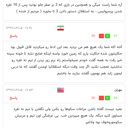
آره شما راست میگی و همچنین در بازی که 2 بر صفر جلو بودید پس از 10 نفره
شدن پرسپولیس ، به استقلال دستور دادن 3 تا بخوره ( مردیم از خنده )
۱۷:۴۰ - ۱۳۹۷/۰۹/۰۵
پاسخ
29
61
آخه اکه شما یک هیچ هم می بردید بعد این ادعا رو میکردید قابل قبول بود
حکایتتون شده حکایت یارو که زمین خورد واسه اینکه ضایع نشه تا خونه سینه
خیز رفت به همه گفت خودم نمیخواستم راه برم زور بردن از تیم نه نفره رو
نداشتید تعجب نکنید اگر چند وقت دیگه استقلالیا اومدن گفتند که ما دربی
ایمون زاید هم بهمون گفتند ببازید ما باختیم
مهران
۱۷:۵۴ - ۱۳۹۷/۰۹/۰۵
پاسخ
30
60
بعید نیست گفته باشن مراعات سکوها رو بکنن ولی نگفتن با تیم نه نفره
مساوی کنید دیگه. یک هیچ میبردین خب. بی عرضگی اون تیم و مربیش
سکوموروخوف بود ولاغیر