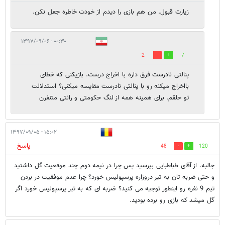
زیارت قبول. من هم بازی را دیدم از خودت خاطره جعل نکن.
۰۰:۳۰ - ۱۳۹۷/۰۹/۰۶
2
7
پنالتی نادرست فرق داره با اخراج درست. بازیکنی که خطای
بااخراج میکنه رو با پنالتی نادرست مقایسه میکنی؟ استدلالت
تو حلقم. برای همینه همه از لنگ حکومتی و رانتی متنفرن
۱۵:۰۲ - ۱۳۹۷/۰۹/۰۵
پاسخ
48
120
جالبه. از آقای طباطبایی بپرسید پس چرا در نیمه دوم چند موقعیت گل داشتید
و حتی ضربه تان به تیر دروزاره پرسپولیس خورد؟ چرا عدم موفقیت در بردن
تیم 9 نفره رو اینطور توجیه می کنید؟ ضربه ای که به تیر پرسپولیس خورد اگر
گل میشد که بازی رو برده بودید.