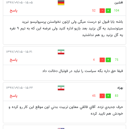
افشین
۱۵:۰۵ - ۱۳۹۷/۰۹/۰۵
پاسخ
52
104
باشه بابا قبول تو درست میگی ولی ازتون نخواستن پرسپولیسو نبرید
میتونستید یه گل بزنید بعد بازیو اداره کنید ولی عرضه این که به تیم ۹ نفره
یه گل بزنید رو هم نداشتید
۱۵:۲۱ - ۱۳۹۷/۰۹/۰۵
پاسخ
4
75
فیفا حق داره بگه سیاست را نباید در فوتبال دخالت داد
بهزاد
۱۵:۲۲ - ۱۳۹۷/۰۹/۰۵
پاسخ
45
83
حرف جديدي نزده. آقاي فائقي معاون تربيت بدني اون موقع اين كار رو كرده و
خودش هم تاييد كرده