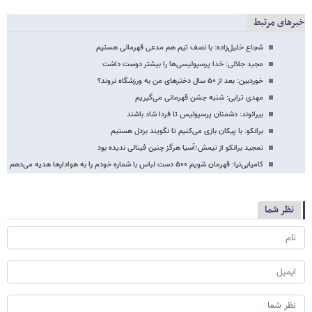
خبرهای مرتبط
شجاع خلیل‌زاده: با نصف تیم هم مدعی قهرمانی هستیم
مجید جلالی: خدا پرسپولیسی‌ها را بیشتر دوست داشت
خوردبین: بعد از ۵۰ سال دخترهای من به ورزشگاه نروند؟
مهدی ترابی: شنبه جشن قهرمانی می‌گیریم
بیرانوند: دشمنان پرسپولیس تا فردا شاد باشند
برانکو: با پیکان بازی می‌کنیم تا نگویند بزدل هستیم
تمجید برانکو از تیمش؛آسیا هرگز چنین فینالی ندیده بود
کامیابی‌نیا: قهرمان شویم ۵۰۰ دست لباس با شماره خودم را به هوادارها هدیه می‌دهم
نظر شما