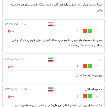
شما راست میگی به ایموند زایدهم گفتن بسه دیگه هوای سکوهارو داشته
باش
۱۴:۰۱ - ۱۳۹۷/۰۹/۰۶
پاسخ
0
7
کاری به صحبت طباطبایی ندارم ولی اینکه فوتبال ایران فوتبال ناپاک و غیر
سالمی هست شکی نیست
علی
۱۴:۱۳ - ۱۳۹۷/۰۹/۰۶
پاسخ
5
4
پیروزی= تیم حکومتی
مسعود استقلالی
۱۵:۳۷ - ۱۳۹۷/۰۹/۰۶
پاسخ
0
3
جناب طباطبایی پس شما و تمام اون بازیکنان و کادر مربی همتون خائن