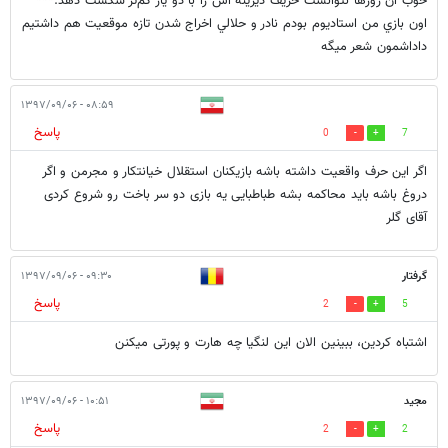
خوب آن روزها نتوانست حریف دیرینه اش را با دو یار کم‌تر شکست دهد.***
اون بازي من استاديوم بودم نادر و حلالي اخراج شدن تازه موقعيت هم داشتيم
داداشمون شعر ميگه
۰۸:۵۹ - ۱۳۹۷/۰۹/۰۶
پاسخ
0
7
اگر این حرف واقعیت داشته باشه بازیکنان استقلال خیانتکار و مجرمن و اگر
دروغ باشه باید محاکمه بشه طباطبایی یه بازی دو سر باخت رو شروع کردی
آقای گلر
گرفتار
۰۹:۳۰ - ۱۳۹۷/۰۹/۰۶
پاسخ
2
5
اشتباه کردین، ببینین الان این لنگیا چه هارت و پورتی میکنن
مجید
۱۰:۵۱ - ۱۳۹۷/۰۹/۰۶
پاسخ
2
2