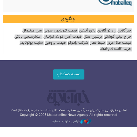
وبگردی
خبرآنلاین
راه نو آنلاین
بازی آنلاین
قیمت تلویزیون سونی
مبل مینیمال
جراح بینی گوشتی
پرشین هتل
قیمت آهن فولاد ایرانیان
اعتبارسنجی بانکی
قیمت طلا امروز
بلیط قطار
شرکت رادوکو
قیمت پروفیل
سایت یوتوتایمز
خرید اکانت chatgpt
نسخه دسکتاپ
تمامی حقوق این سایت برای خبرآنلاین محفوظ است. نقل مطالب با ذکر منبع بلامانع است.
Copyright © 2025 khabaronline News Agancy, All rights reserved
طراحی و تولید: نستوه