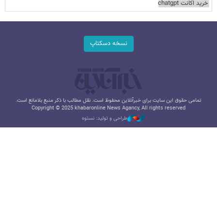
خرید اکانت chatgpt
نسخه دسکتاپ
تمامی حقوق این سایت برای خبرآنلاین محفوظ است. نقل مطالب با ذکر منبع بلامانع است.
Copyright © 2025 khabaronline News Agancy, All rights reserved
طراحی و تولید: نستوه