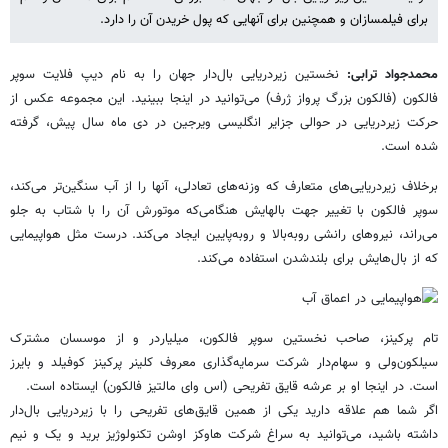
برای فیلمسازان و همچنین برای آنهایی که پول خریدن آن را دارد.
محمدجواد ترابی:
نخستین زیردریایی بال‌دار جهان را به نام دیپ فلایت سوپر
فالکون (فالکون بزرگ پرواز ژرف) می‌توانید در اینجا ببینید. این مجموعه عکس از
حرکت زیردریایی در حوالی جزایر انگلیسی ویرجین در دی ماه سال پیش، گرفته
شده است.
برخلاف زیردریایی‌های متعارف که وزنه‌های تعادلی، آنها را از آب سنگین‌تر می‌کند،
سوپر فالکون با تغییر جهت بالهایش هنگامی‌که موتورش آن را با شتاب به جلو
می‌راند، نیروهای رانشی روبه‌بالا و روبه‌پایین ایجاد می‌کند. درست مثل هواپیمایی
که از بال‌هایش برای بلندشدن استفاده می‌کند.
تام پرکینز، صاحب نخستین سوپر فالکون، میلیاردر و از موسسان مشترک
سیلکون‌ولی و سهام‌دار شرکت سرمایه‌گذاری معروف کلینر پرکینز کوفیلد و بایرز
است. در اینجا او بر عرشه قایق تفریحی (اس وای مالتیز فالکون) ایستاده است.
اگر شما هم علاقه دارید یکی از همین قایق‌های تفریحی را با زیردریایی بال‌دار
داشته باشید، می‌توانید به سراغ شرکت هاوکز اوشن تکنولوژیز برید و یک و نیم