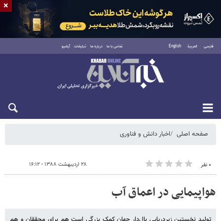
×
فارسی
العربية
English
تماس با ما
درباره ما
تبلیغات
آرشیو
شنبه ۱۷ مرداد ۱۴۰۵
صفحه اصلی
اخبار دانش و فناوری
۲۸ اردیبهشت ۱۳۸۸ - ۱۶:۱۲
۰ نفر
هواپیمایی در اعماق آب
تولید نخستین زیردریایی بال‌دار جهان کمک بزرگی است هم برای محققان و هم