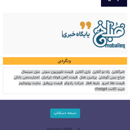
وبگردی
خبرآنلاین
راه نو آنلاین
بازی آنلاین
قیمت تلویزیون سونی
مبل مینیمال
جراح بینی گوشتی
پرشین هتل
قیمت آهن فولاد ایرانیان
اعتبارسنجی بانکی
قیمت طلا امروز
بلیط قطار
شرکت رادوکو
قیمت پروفیل
سایت یوتوتایمز
خرید اکانت chatgpt
نسخه دسکتاپ