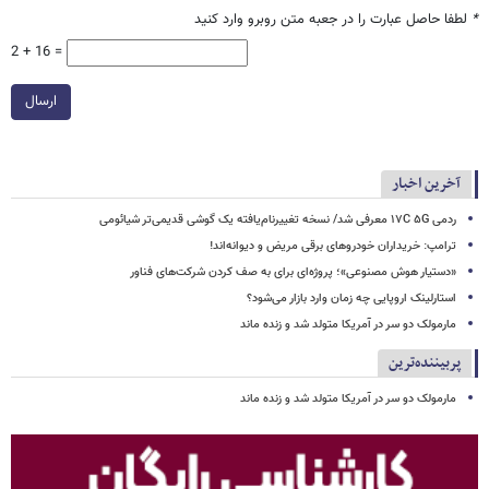
*
لطفا حاصل عبارت را در جعبه متن روبرو وارد کنید
2 + 16 =
ارسال
آخرین اخبار
ردمی ۱۷C ۵G معرفی شد/ نسخه تغییرنام‌یافته یک گوشی قدیمی‌تر شیائومی
ترامپ: خریداران خودروهای برقی مریض و دیوانه‌اند!
«دستیار هوش مصنوعی»؛ پروژه‌ای برای به صف کردن شرکت‌های فناور
استارلینک اروپایی چه زمان وارد بازار می‌شود؟
مارمولک دو سر در آمریکا متولد شد و زنده ماند
پربیننده‌ترین
مارمولک دو سر در آمریکا متولد شد و زنده ماند