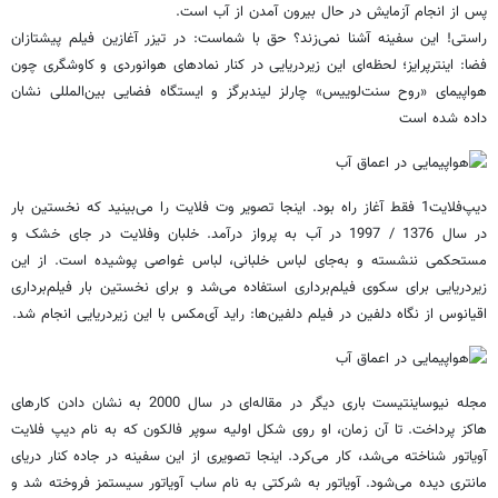
پس از انجام آزمایش در حال بیرون آمدن از آب است.
راستی! این سفینه آشنا نمی‌زند؟ حق با شماست: در تیزر آغازین فیلم پیشتازان
فضا: اینترپرایز؛ لحظه‌ای این زیردریایی در کنار نمادهای هوانوردی و کاوشگری چون
هواپیمای «روح سنت‌لوییس» چارلز لیندبرگز و ایستگاه فضایی بین‌المللی نشان
داده شده است
دیپ‌فلایت1 فقط آغاز راه بود. اینجا تصویر وت فلایت را می‌بینید که نخستین بار
در سال 1376 / 1997 در آب به پرواز درآمد. خلبان و‌فلایت در جای خشک و
مستحکمی ننشسته و به‌جای لباس خلبانی، لباس غواصی پوشیده است. از این
زیردریایی برای سکوی فیلم‌برداری استفاده می‌‌شد و برای نخستین بار فیلم‌برداری
اقیانوس از نگاه دلفین در فیلم دلفین‌ها: راید آی‌مکس با این زیردریایی انجام شد.
مجله نیوساینتیست باری دیگر در مقاله‌ای در سال 2000 به نشان دادن کارهای
هاکز پرداخت. تا آن زمان، او روی شکل اولیه سوپر فالکون که به نام دیپ فلایت
آویاتور شناخته می‌شد، کار می‌کرد. اینجا تصویری از این سفینه در جاده کنار دریای
مانتری دیده می‌شود. آویاتور به شرکتی به نام ساب آویاتور سیستمز فروخته شد و