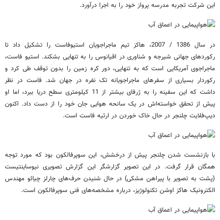
این شرکت تجربه مدرسه پرواز خود را به اجرا در‌آورد.
در سال 1386 / 2007، هاکز تیم ماجراجویان استیوفاست را تشکیل داد تا
رکوردهای جهانی شیرجه و شناوری در اقیانوس را به تنهایی بشکند. استیو فاست،
ماجراجوی آمریکایی است که به تنهایی، دور کره زمین را بدون توقف طی کرد و
رکوردار بسیاری از سفرهای ماجراجویانه تک نفره در جهان شد. فاست در نظر
داشت که این سفینه را به ژرفای بیشتر از 11 کیلومتری سطح دریا ببرد، اما او
پیش از تحقق خواسته‌اش در یک سانحه هوایی جان خود را از دست داد. اکنون
دیپ‌فلایت چلنجر در حال خاک خوردن در ارثیه فاست است.
با بازنشست شدن چلنجر پیش از درخشش، این سوپرفالکون بود که مورد توجه
همگان قرار گرفت. در این تصویر گزارشگر این گزارش تصویری نیوساینتیست
(پشت به تصویر با پیراهن مشکی) در حال شنیدن حرف‌های چارلز چیائو مهندس
الکترونیک هاکز اوشن تکنولوژیز، درباره مشخصه‌های فنی سوپرفالکون است.