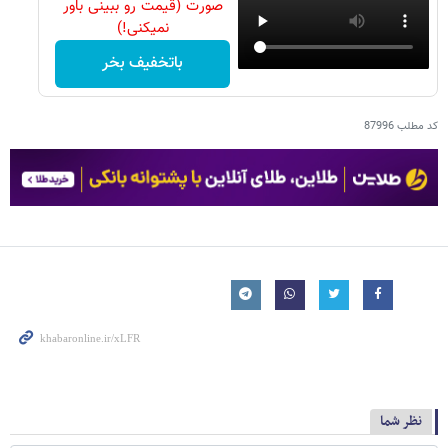
صورت (قیمت رو ببینی باور
نمیکنی!)
باتخفیف بخر
کد مطلب
87996
نظر شما