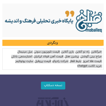
وبگردی
خبرآنلاین
راه نو آنلاین
بازی آنلاین
قیمت تلویزیون سونی
مبل مینیمال
جراح بینی گوشتی
پرشین هتل
قیمت آهن فولاد ایرانیان
اعتبارسنجی بانکی
قیمت طلا امروز
بلیط قطار
شرکت رادوکو
قیمت پروفیل
سایت یوتوتایمز
خرید اکانت chatgpt
نسخه دسکتاپ