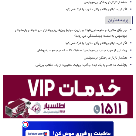
هشدار تارتار در رختکن پرسپولیس
اگر کریستیانو رونالدو رئال مادرید را ترک نمی‌کرد...
پربیننده‌ترین
چرا رئال مادرید و منچستریونایتد و بایرن مونیخ روزبه روز پولدارتر می شوند و بارسلونا و
یوونتوس به سمت ورشکستگی می روند؟
اگر کریستیانو رونالدو رئال مادرید را ترک نمی‌کرد...
رونمایی از خرید جدید پرسپولیس؛ هافبک ۱۹ ساله در جمع سرخپوشان
هشدار تارتار در رختکن پرسپولیس
بازگشت تد لاسو با یک ایده جذاب؛ روایت هالیوود از یک انقلاب ورزشی