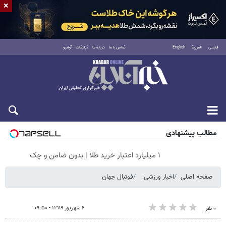
×
فارسی
العربية
English
تماس با ما
درباره ما
تبلیغات
آرشیو
شنبه ۱۷ مرداد ۱۴۰۵
مطالب پیشنهادی
۱ میلیارد اعتبار خرید طلا | بدون ضامن و چک
صفحه اصلی
اخبار ورزشی
فوتبال جهان
۶ شهریور ۱۳۸۹ - ۰۹:۵۰
۰ نفر