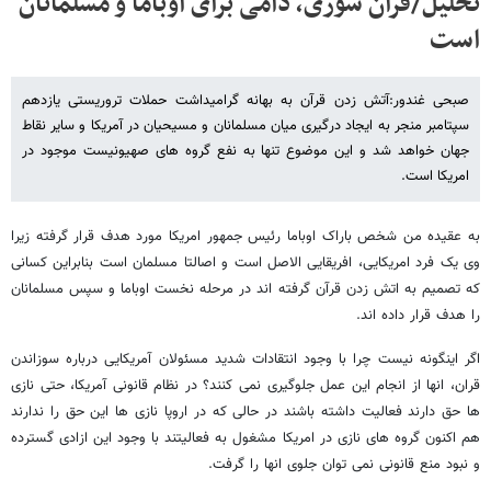
تحلیل/قرآن سوزی، دامی برای اوباما و مسلمانان
است
صبحی غندور:آتش زدن قرآن به بهانه گرامیداشت حملات تروریستی یازدهم
سپتامبر منجر به ایجاد درگیری میان مسلمانان و مسیحیان در آمریکا و سایر نقاط
جهان خواهد شد و این موضوع تنها به نفع گروه های صهیونیست موجود در
امریکا است.
به عقیده من شخص باراک اوباما رئیس جمهور امریکا مورد هدف قرار گرفته زیرا
وی یک فرد امریکایی، افریقایی الاصل است و اصالتا مسلمان است بنابراین کسانی
که تصمیم به اتش زدن قرآن گرفته اند در مرحله نخست اوباما و سپس مسلمانان
را هدف قرار داده اند.
اگر اینگونه نیست چرا با وجود انتقادات شدید مسئولان آمریکایی درباره سوزاندن
قران، انها از انجام این عمل جلوگیری نمی کنند؟ در نظام قانونی آمریکا، حتی نازی
ها حق دارند فعالیت داشته باشند در حالی که در اروپا نازی ها این حق را ندارند
هم اکنون گروه های نازی در امریکا مشغول به فعالیتند با وجود این ازادی گسترده
و نبود منع قانونی نمی توان جلوی انها را گرفت.