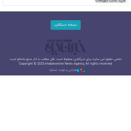
خرید اکانت chatgpt
نسخه دسکتاپ
تمامی حقوق این سایت برای خبرآنلاین محفوظ است. نقل مطالب با ذکر منبع بلامانع است.
Copyright © 2025 khabaronline News Agancy, All rights reserved
طراحی و تولید: نستوه