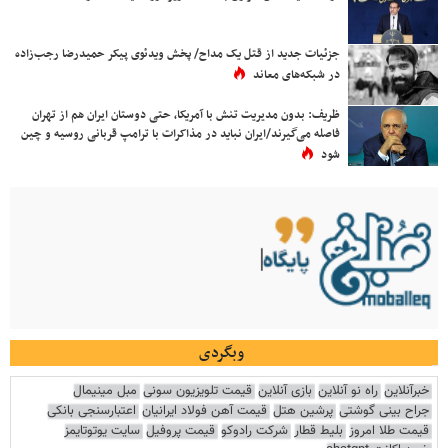
جزئیات جدید از قتل یک مداح/ پخش ویدئوی پیکر حمیدرضا رجب‌زاده
در شبکه‌های معاند
ظریف: بدون مدیریت تنش با آمریکا، حتی دوستان ایران هم از تهران
فاصله می‌گیرند/ایران نباید در مذاکرات با ترامپ قربانی روسیه و چین
شود
وبگردی
خبرآنلاین
راه نو آنلاین
بازی آنلاین
قیمت تلویزیون سونی
مبل مینیمال
جراح بینی گوشتی
پرشین هتل
قیمت آهن فولاد ایرانیان
اعتبارسنجی بانکی
قیمت طلا امروز
بلیط قطار
شرکت رادوکو
قیمت پروفیل
سایت یوتوتایمز