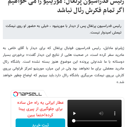
رئیس فدراسیون پرتغال: مورینیو را می خواهیم
اگر تمام فکرش رئال نباشد
رئیس فدراسیون پرتغال پس از دیدار با مورینیود ، خیلی به حضور او روی نیمکت
تیمش امیدوار نیست.
ژیلبرتو مادایل، رئیس فدراسیون فوتبال پرتغال که برای دیدار با آقای خاص به
مادرید سفر کرده است، در صحبت هایی از نتایج این دیدار گفت:« برخوردی بسیار
دوستانه با ما شد؛ولی پرونده این موضوع هنوز بسته نشده است. باشگاه رئال
مادرید معضلی برای ما نخواهد بود ولی در این میان، مورینیو تمرکز فراوانی برروی
کارش برروی نیمکت مربیگری باشگاه رئال دارد.باید ببینیم که اوضاع چطور خواهد
شد.»
عطار ایرانی یه راه حل ساده
برای جلوگیری از پیری پیدا
کرده!حتما ببین
ثبت خرید