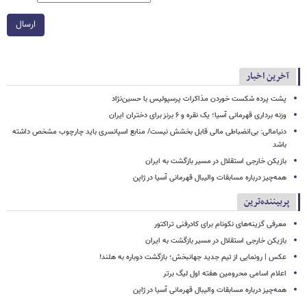
ارسال
آخرین اخبار
پشت پرده شکست خوردن مذاکرات پرسپولیس با حسین‌نژاد
وزنه برداری قهرمانی آسیا؛ یک نقره و ۶ برنز برای دختران ایران
دنیامالی: بی‌انضباطی مالی قابل بخشش نیست/ منابع اسپانسری باید چارچوب مشخص داشته
باشد
بازیکن خارجی استقلال در مسیر بازگشت به ایران
همه‌چیز درباره مسابقات والیبال قهرمانی آسیا در ژاپن
پربیننده‌ترین
معرفی گزینه‌های نکونام برای کادرفنی تراکتور
بازیکن خارجی استقلال در مسیر بازگشت به ایران
عکس | رونمایی از تیم جدید جهانبخش؛ بازگشت دوباره به هلند!
اعلام اسامی محرومین هفته اول لیگ برتر
همه‌چیز درباره مسابقات والیبال قهرمانی آسیا در ژاپن