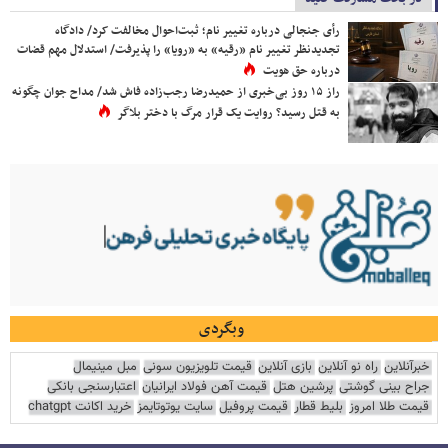
رأی جنجالی درباره تغییر نام؛ ثبت‌احوال مخالفت کرد/ دادگاه
تجدیدنظر تغییر نام «رقیه» به «رویا» را پذیرفت/ استدلال مهم قضات
درباره حق هویت
راز ۱۵ روز بی‌خبری از حمیدرضا رجب‌زاده فاش شد/ مداح جوان چگونه
به قتل رسید؟ روایت یک قرار مرگ با دختر بلاگر
وبگردی
خبرآنلاین
راه نو آنلاین
بازی آنلاین
قیمت تلویزیون سونی
مبل مینیمال
جراح بینی گوشتی
پرشین هتل
قیمت آهن فولاد ایرانیان
اعتبارسنجی بانکی
قیمت طلا امروز
بلیط قطار
قیمت پروفیل
سایت یوتوتایمز
خرید اکانت chatgpt