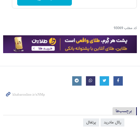
کد مطلب
93069
برچسب‌ها
رئال مادرید
پرتغال