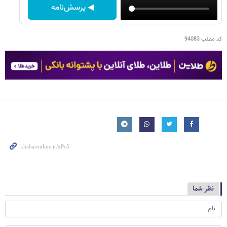
◀ پرسش‌نامه
کد مطلب
94083
نظر شما