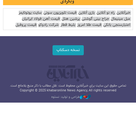
وبگردی
خبرآنلاین
راه نو آنلاین
بازی آنلاین
قیمت تلویزیون سونی
سایت یوتوتایمز
مبل مینیمال
جراح بینی گوشتی
پرشین هتل
قیمت آهن فولاد ایرانیان
اعتبارسنجی بانکی
قیمت طلا امروز
بلیط قطار
شرکت رادوکو
قیمت پروفیل
نسخه دسکتاپ
تمامی حقوق این سایت برای خبرآنلاین محفوظ است. نقل مطالب با ذکر منبع بلامانع است.
Copyright © 2025 khabaronline News Agancy, All rights reserved
طراحی و تولید: نستوه