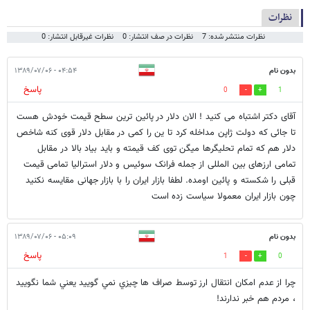
نظرات
نظرات منتشر شده: 7
نظرات در صف انتشار: 0
نظرات غیرقابل انتشار: 0
بدون نام
۰۴:۵۴ - ۱۳۸۹/۰۷/۰۶
پاسخ
0
1
آقای دکتر اشتباه می کنید ! الان دلار در پائین ترین سطح قیمت خودش هست
تا جائی که دولت ژاپن مداخله کرد تا ین را کمی در مقابل دلار قوی کنه شاخص
دلار هم که تمام تحلیگرها میگن توی کف قیمته و باید بیاد بالا در مقابل
تمامی ارزهای بین المللی از جمله فرانک سوئیس و دلار استرالیا تمامی قیمت
قبلی را شکسته و پائین اومده. لطفا بازار ایران را با بازار جهانی مقایسه نکنید
چون بازار ایران معمولا سیاست زده است
بدون نام
۰۵:۰۹ - ۱۳۸۹/۰۷/۰۶
پاسخ
1
0
چرا از عدم امكان انتقال ارز توسط صراف ها چيزي نمي گوييد يعني شما نگوييد
، مردم هم خبر ندارند!