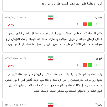
گران و نهایتا طبق نظر دکتر قیمت طلا بالا می رود
محسن
۱۵:۱۷ - ۱۳۸۹/۰۷/۱۲
پاسخ
0
0
دکتر اقتصاد که تو باشی مملکت بهتر از این نمیشه مشکل فعلی کشور نبودن
امکان ارسال حواله از طریق صرافیهای امارت است که نتیجاتا باعث افزایش نرخ
حواله به هر دلار 1300 تومان شده سبزی فروش محل ما تحلیلش از تو بهتره
کیهان
۰۹:۲۴ - ۱۳۸۹/۱۰/۰۵
پاسخ
0
0
رابطه طلا و دلار عکس یکدیگرند هر وقت دلار بی ارزش می شود طلا گران می
شود زیرا مردم دلارهیشان را می فروشند و طلا می خرند گاهی این قانون نقض
شده مثلا در سال 2005 طلا و دلار هم جهت حرکت کرده اند. بنابراین تحلیل
فوق فقط در حالتهای استثنایی ممکن است درست باشد
پانته آ
۲۳:۰۱ - ۱۳۹۰/۱۰/۰۵