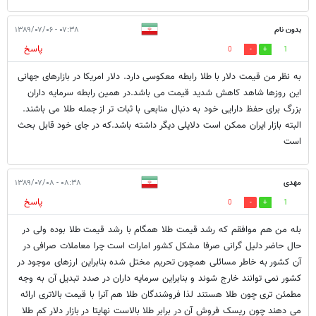
بدون نام
۰۷:۳۸ - ۱۳۸۹/۰۷/۰۶
پاسخ
0
1
به نظر من قیمت دلار با طلا رابطه معکوسی دارد. دلار امریکا در بازارهای جهانی
این روزها شاهد کاهش شدید قیمت می باشد.در همین رابطه سرمایه داران
بزرگ برای حفظ دارایی خود به دنبال منابعی با ثبات تر از جمله طلا می باشند.
البته بازار ایران ممکن است دلایلی دیگر داشته باشد.که در جای خود قابل بحث
است
مهدی
۰۸:۳۸ - ۱۳۸۹/۰۷/۰۸
پاسخ
0
1
بله من هم موافقم که رشد قیمت طلا همگام با رشد قیمت طلا بوده ولی در
حال حاضر دلیل گرانی صرفا مشکل کشور امارات است چرا معاملات صرافی در
آن کشور به خاطر مسائلی همچون تحریم مختل شده بنابراین ارزهای موجود در
کشور نمی توانند خارج شوند و بنابراین سرمایه داران در صدد تبدیل آن به وجه
مطمئن تری چون طلا هستند لذا فروشندگان طلا هم آنرا با قیمت بالاتری ارائه
می دهند چون ریسک فروش آن در برابر طلا بالاست نهایتا در بازار دلار کم طلا