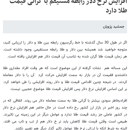
افزایش نرخ دلار رابطه مستیقم با گرانی قیمت
طلا دارد
جمشید پژویان
اگر در طول 30 سال گذشته با خط رگرسیون رابطه بین طلا و دلار را ارزیابی کنید،
متوجه خواهید شد همیشه بین دلار و طلا رابطه مستقیمی وجود داشته است.
هر زمان قیمت طلا گران شده به تناسب آن قیمت دلار هم افزایش یافته است.
این مساله هم نشات گرفته از این موضوع است که هر وقت افراد مقداری طلا
داشتندو فقیمت آن در بازار به سمت افزایش حرکت کرد آن را با دلار معامله
کردند. در نتیجه چنین اقدامی قیمت طلا و دلار روند افزایشی را طی خواهد کرد.
بر این اساس افزایش نرخ دلار پس افزایش قیمت طلا موضوع عجیبی نیست.
افرادبخاطر سودی بیشتر با گرانی طلا به سمت معامله دلار می روند. اتفاقی که در
چند روز اخیر در بازار ارز کشور رخ داده است در حال حاضر هم افزایش نرخ دلار
در کشور عاملی جز رشد قیمت طلا ندارد و عوامل دیگر در این زمینه بی تاثیرند.
طبیعی است وقتی قیمت طلا کاهش یابد نر خ دلار هم از تب و تاب می افتد.
البته به شرط انکه با ارزانی نرخ طلا عوامل تاثیر گذار دیگر هم تغییر نکنند.