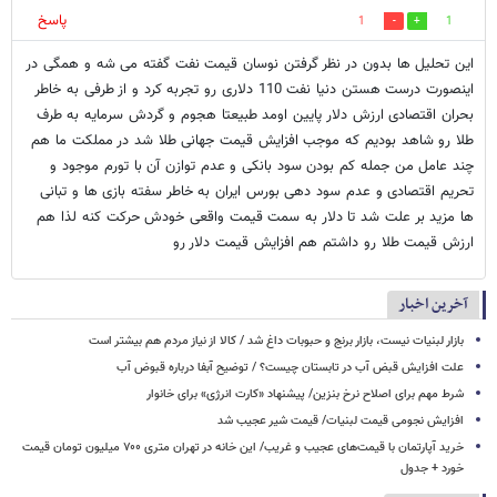
پاسخ
1
1
این تحلیل ها بدون در نظر گرفتن نوسان قیمت نفت گفته می شه و همگی در
اینصورت درست هستن دنیا نفت 110 دلاری رو تجربه کرد و از طرفی به خاطر
بحران اقتصادی ارزش دلار پایین اومد طبیعتا هجوم و گردش سرمایه به طرف
طلا رو شاهد بودیم که موجب افزایش قیمت جهانی طلا شد در مملکت ما هم
چند عامل من جمله کم بودن سود بانکی و عدم توازن آن با تورم موجود و
تحریم اقتصادی و عدم سود دهی بورس ایران به خاطر سفته بازی ها و تبانی
ها مزید بر علت شد تا دلار به سمت قیمت واقعی خودش حرکت کنه لذا هم
ارزش قیمت طلا رو داشتم هم افزایش قیمت دلار رو
آخرین اخبار
بازار لبنیات نیست، بازار برنج و حبوبات داغ شد / کالا از نیاز مردم هم بیشتر است
علت افزایش قبض آب در تابستان چیست؟ / توضیح آبفا درباره قبوض آب
شرط مهم برای اصلاح نرخ بنزین/ پیشنهاد «کارت انرژی» برای خانوار
افزایش نجومی قیمت لبنیات/ قیمت شیر عجیب شد
خرید آپارتمان با قیمت‌های عجیب و غریب/ این خانه در تهران متری ۷۰۰ میلیون تومان قیمت
خورد + جدول