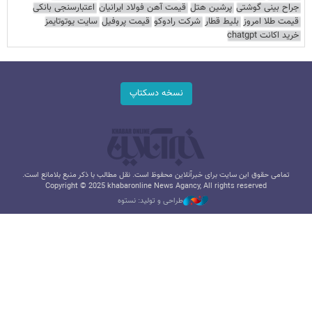
جراح بینی گوشتی
پرشین هتل
قیمت آهن فولاد ایرانیان
اعتبارسنجی بانکی
قیمت طلا امروز
بلیط قطار
شرکت رادوکو
قیمت پروفیل
سایت یوتوتایمز
خرید اکانت chatgpt
نسخه دسکتاپ
تمامی حقوق این سایت برای خبرآنلاین محفوظ است. نقل مطالب با ذکر منبع بلامانع است.
Copyright © 2025 khabaronline News Agancy, All rights reserved
طراحی و تولید: نستوه