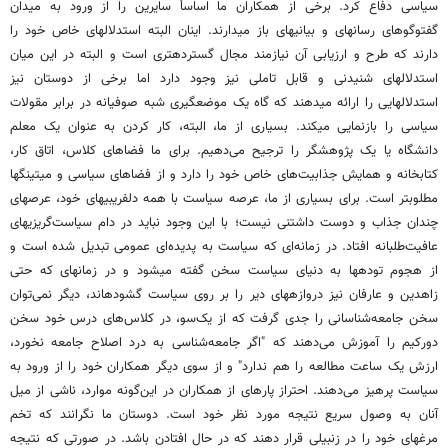
سیاسی دفاع کرد. برخی از همکاران ما اساساً سایرین را از ورود به میدان
گفت‏وگوهای رسانه‏ای و بیانیه‏ای باز می‏دارند. اینان البته استدلال‏های خاص خود را
دارند که طرح و ارزیابی آن نیازمند مجال گسترده‏تری است و البته در این میان
استدلال‏های شنیدنی و قابل تاملی نیز وجود دارد اما برخی از دوستان نیز
استدلال‏هایی را ارائه می‏دهند که گاه یک موضع‏گیری شبه صوفیانه در برابر مقولات
سیاسی را بازنمایی می‏کند. بسیاری از ما، البته،‌ کار کردن به عنوان یک معلم
دانشگاه یا یک پژوهشگر را ترجیح می‌دهیم. برای ما فضاهای کلاس، اتاق کار،
کتابخانه و همایش جذابیت‌های خاص خود را دارد و از فضاهای سیاسی و میتینگ‏ها
مطلوب‏تر است. برای بسیاری از ما، عرصه سیاست با همه‌ دلفریبی‏های خود، عرصه‏ای
چندان جذاب و دوست داشتنی نیست؛ با این وجود نباید در دام‌ سیاست‌گریزی‏های
عافیت‌‌طلبانه افتاد. در زمانه‌ای که سیاست به پدیده‌ای عمومی تبدیل شده است و
از هجوم توده‏ها به دنیای سیاست سخن گفته می‏شود و در زمانه‏ای که حتی
زاهدین و عارفان نیز دروازه‏های دیر را بر روی سیاست گشوده‏اند، دیگر نمی‌توان
سخن جامعه‌شناسانی را جدی گرفت که از یک‌سو، در کلاس‌های درس خود سخن
دورکیم را آموزش می‌دهند که "اگر جامعه‌شناسی به درد اصلاح جامعه نخورد،
ارزش یک ساعت مطالعه را هم ندارد" و از سوی دیگر همکاران خود را از ورود به
سیاست پرهیز می‌دهند. احتراز پاره‏ای از همکاران در این‌گونه موارد، ناشی از میل
آنان به وصول سریع نتیجه مورد نظر خود است. دوستان ما نگرانند که تخم
مرغ‏های خود را در زنبیلی قرار دهند که در حال افتادن باشد. در صورتی که نتیجه