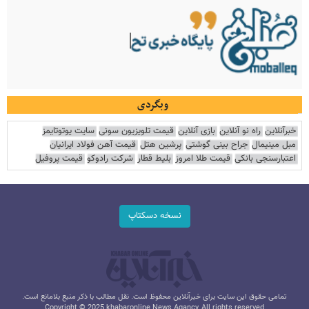
وبگردی
خبرآنلاین
راه نو آنلاین
بازی آنلاین
قیمت تلویزیون سونی
سایت یوتوتایمز
مبل مینیمال
جراح بینی گوشتی
پرشین هتل
قیمت آهن فولاد ایرانیان
اعتبارسنجی بانکی
قیمت طلا امروز
بلیط قطار
شرکت رادوکو
قیمت پروفیل
نسخه دسکتاپ
تمامی حقوق این سایت برای خبرآنلاین محفوظ است. نقل مطالب با ذکر منبع بلامانع است.
Copyright © 2025 khabaronline News Agancy, All rights reserved