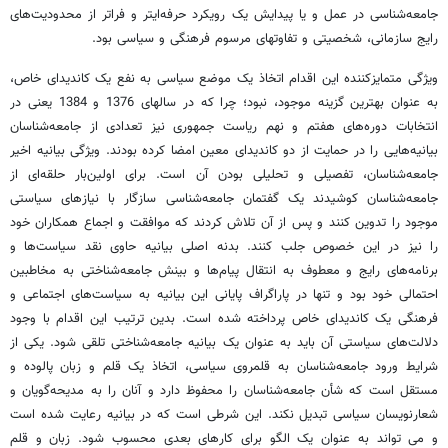
جامعه‌شناسی در عمل و یا پیدایش یک رویکرد حرفه‌ای‏تر و فراتر از محدودیت‌های
رایج سازمانی، شخصیتی و تفاوت‏های مرسوم فرهنگی و سیاسی بود.
ویژگی متمایزکننده این اقدام اتخاذ یک موضع سیاسی به نفع یک کاندیدای خاص،
به عنوان بهترین گزینه‌ موجود، نبود؛ چرا که در سال‏های 1376 و 1384 یعنی در
انتخابات دوره‌‏های هفتم و نهم ریاست جمهوری نیز تعدادی از جامعه‌شناسان
بیانیه‌هایی را در حمایت از دو کاندیدای معین امضا کرده بودند. ویژگی بیانیه اخیر
جامعه‌شناسان، تفصیلی و تحلیلی بودن آن است. برای اولین‌بار حلقه‌ای از
جامعه‌شناسان کوشیدند یک گفتمان جامعه‌شناسی سازگار با نیازهای سیاستی
موجود را تدوین کنند و پس از آن تلاش کردند که موافقت و اجماع همکاران خود
را نیز در این خصوص جلب کنند. بدنه‌ اصلی بیانیه حاوی نقد سیاست‌ها و
برنامه‌های رایج و معطوف به انتقال پیام‌ها و بینش جامعه‌شناختی به مخاطبین
احتمالی خود بود و تنها در پاراگراف پایانی این بیانیه به سیاست‌های اجتماعی و
فرهنگی یک کاندیدای خاص پرداخته شده است. بدین ترتیب این اقدام با وجود
دلالت‌های سیاستی آن باید به عنوان یک بیانیه‌ جامعه‌شناختی تلقی شود. یکی از
شرایط ورود جامعه‌شناسان به قلمروی سیاسی، اتخاذ یک قلم و زبان پالوده و
مستقل است که شأن جامعه‌شناسان را محفوظ دارد و آنان را به مدیحه‌گویان و
شعارنویسان سیاسی تبدیل نکند. این شرطی است که در بیانیه رعایت شده است
و می تواند به عنوان یک الگو برای کارهای بعدی محسوب شود. زبان و قلم