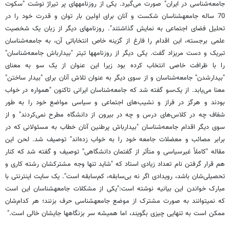
جامعه‌شناسی در ایران" صورت می‌گیرد. یکی از روزنامه‏های پر تیراژ نوشت "سکوت
70 ساله جامعه‏شناسان شکست و آنان برای اولین بار توان و قدرت خود را در
تحلیل فضای اجتماعی به نمایش گذاشتند". روزنامه‏ای دیگر از زبان یک شخصیت
علمی برجسته، این اقدام را فارغ از گزینه خاص انتخاباتی آن، به جامعه‌شناسان
تبریک و دست مریزاد گفت. یکی دیگر از روزنامه‏ها تیتر "بیدارباش جامعه‌شناسان"
را با ظرافت خاصی انتخاب کرده بود زیرا این عنوان از یک سو به معنای
"بیدارشدن" جامعه‌شناسان و از سوی دیگر به عنوان تلاش آنان برای "بیدار ساختن"
معنا می‌یابد. از یک‌سو گفته شد که جامعه‌شناسان ایرانی تاکنون "همواره در خواب
بودند و هرگز در فراز و نشیب‌های اجتماعی و سیاسی مواضع خود را به طور
شفاف چه در کلاس‌های درس و چه در بیرون از دانشگاه مطرح نمی‌کردند" و از
سوی دیگر اقدام جامعه‌شناسان "بیدارباش پرطنین آنان خطاب به مسئولانی که در
برابر مصائب و معضلات جامعه خود را به خواب زده‌اند" توصیف شد. لحن این
مقاله "کاملاً غیرسیاسی و متأثر از گفتمان دانشگاهی" توصیف و گفته شد که کنار
هم قرار گرفتن نام تعداد زیادی استاد که "شاید تنها وجه مشترکشان رشته‌ کاری و
تحصیلی‌شان باشد، رویدادی اگر نه بی‌سابقه، کم‌سابقه است". یک سایت اینترنتی با
مبارک خواندن این بیانیه نوشته است:"یکی از مشکلات جامعه‏شناسان این است
که نمی‏توانند به صورت مشترک از موضع جامعه‏شناسی حرف بزنند؛ هر کدام‌شان
ممکن است به تنهایی چیزی بگویند، اما همیشه سر بزنگاه‏ها جایشان خالی است."