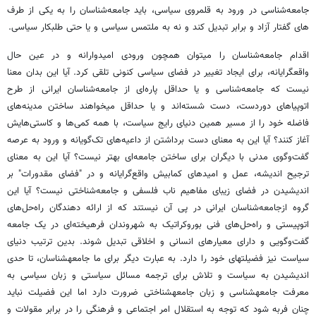
جامعه‌شناسی در ورود به قلمروی سیاسی، باید جامعه‌شناسان را به یکی از طرف
های گفتار آزاد و برابر تبدیل کند و نه به ملتمس سیاسی و یا حتی طلبکار سیاسی.
اقدام جامعه‌شناسان را می‏توان همچون ورودی امیدوارانه و در عین حال
واقع‏گرایانه، برای ایجاد تغییر در فضای سیاسی کنونی تلقی کرد. آیا این بدان معنا
نیست که جامعه‌شناسی و یا حداقل پاره‌ای از جامعه‌شناسان ایرانی از طرح
اتوپیاهای دوردست، دست شسته‌اند و یا حداقل می‏خواهند ساختن مدینه‌های
فاضله‌ خود را از مسیر همین دنیای رایج سیاست، با همه‌ کمی‌ها و کاستی‌هایش
آغاز ‌کنند؟ آیا این به معنای دست برداشتن از داعیه‌های تک‌گویانه و ورود به عرصه
گفت‌وگوی مدنی با دیگران برای ساختن جامعه‌ای بهتر نیست؟ آیا این به معنای
ترجیح اندیشه، عمل و امیدهای کمابیش واقع‌گرایانه و در "فضای مقدورات" بر
اندیشیدن در فضای زیبای مفاهیم ناب فلسفی و جامعه‌شناختی نیست؟ آیا این
گروه ازجامعه‌شناسان ایرانی در پی آن نیستند که از ارائه دهندگان راه‌حل‌های
اتوپیستی و راه‌حل‌های فنی بوروکراتیک به شهروندان فرهیخته‌ای در یک جامعه‌
گفت‌وگویی و دارای معیارهای انسانی و اخلاقی تبدیل شوند. بدین ترتیب دنیای
سیاست نیز فضیلت‏های خود را دارد. به عبارت دیگر برای ما جامعه‏شناسان، تا حدی
اندیشیدن به سیاست و تلاش برای ترجمه مسائل سیاستی و زبان سیاسی به
معرفت جامعه‏شناسی و زبان جامعه‏شناختی ضرورت دارد اما این فضیلت نباید
چنان فربه شود که توجه به استقلال امر اجتماعی و فرهنگی را در برابر مقولات و