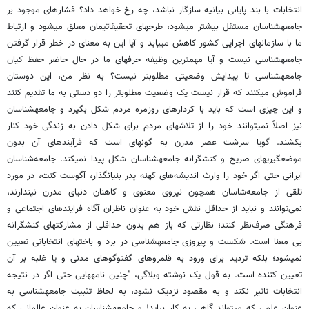
انتخابات با بند پایانی بیانیه سازگار نباشد، چه رخ خواهد داد؟ فشارهای موجود بر
جامعه‏شناسان مستقل بیشتر می‏شود، طرح‏های تحقیقاتی‏مان معلق می‏شود و ارتباط
ما با سازمان‏های اجرایی کشور کاهش می‏یابد و آیا این به معنای در خطر قرار گرفتن
جامعه‏شناسی نیست و آیا مهم‏ترین وظیفه حرفه‏ای ما در حال حاضر حفظ کیان
جامعه‏شناسی تا پیدایش وضعیتی مطلوب‏تر نیست؟ به نظر من، این دوستان
فراموش می‏کنند که قرار نیست یک وضعیت مطلوب‏تر را دو دستی به ما تقدیم کنند
و این چیزی است که باید با کردارهای روزمره مردم شکل بگیرد و جامعه‏شناسان
نیز اصلاً نمی‏توانند خود را از تلاش‏های مردم برای شکل دادن به زندگی خود کنار
بکشند. گویا سرشت عصر مدرن به گونه‏ای است که فرآیندهای آن بدون
موضع‏گیری‏های صریح و کنشگرانه جامعه‏شناسان شکل پیدا نمی‏کند. جامعه‌شناسان
ایرانی حتی اگر خود را وارث اندیشه‌های کهنه پدر بنیانگذار، آگوست کنت، در مورد
تلقی از جامعه‌شاسان همچون نیروی معنوی و کاهنان دنیای مدرن نپندارند،
نمی‌توانند و نباید از حداقل نقش خود به عنوان ناظران آگاه فرایندهای اجتماعی و
فرهنگی صرف‌نظر کنند؛ نظارتی که باز هم بدون حداقلی از مشارکت‏های کنشگرانه
بی معنا است. شکست و پیروزی جامعه‏شناسی در برد و باخت‏های انتخاباتی تعیین
نمی‏شود؛ بلکه تردید برای ورود به قلمروهای گفت‏وگوهای مدنی و یا غلبه بر آن
تعیین کننده است. به قول یک نوشته وبلاگی، "چنین نامه‏هایی حتی اگر در نتیجه
انتخابات تاثیر نکند و به مقصود نزدیک نشود، به لحاظ تثبیت جامعه‏شناسی به
عنوان علمی که می‏تواند گاهی به کار بیاید! و جامعه‏شناسان به عنوان عالمانی که