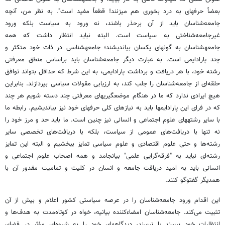
بعضاً حرف‏های به درد بخوری هم می‏زنند! قطعاً مفید است". به نظر من، آنچه
جامعه‌شناسان باید از آن برحذر باشند، نه ورود به سیاست بلکه ورود
غیرجامعه‌شناختی به سیاست است. البته نباید انتظار داشت که همه
جامعه‏شناسان به گونه‏ای یکسان بیاندیشند؛ جامعه‏شناسی در ذات خود متکثر و
چند پارادایمی است. به عبارت دیگر جامعه‌شناسان باید براساس منطق معرفتی
رشته خود، با هر دریافت و برداشت پارادایمی، به این شرط که حداقل بتواند توافق
حلقه‌ای از جامعه‌شناسان را جلب کند، به ارزیابی مقولات سیاسی بپردازند. بنابراین
هیچ ایرادی ندارد که ما در هنگام موضع‏گیری‏های معرفتی چند دسته شویم هر چند
که در فرای این پارادایم‏ها باید به نیازهای کلی حرفه‏ای خود نیز بیاندیشیم. رابطه ما
با سایر رشته‏های علوم اجتماعی و انسانی نیز چنین است. ما باید حد و مرز خود را
نه تنها با دریافت‌های عمومی از سیاست، بلکه با دریافت‌های تخصصی سایر
رشته‌ها و حتی علوم ‌اقتصادی و علوم ‌سیاسی تمایز ببخشیم و البته این تمایز
رشته‌ای نباید به "فرقه‌گرایی علمی" بیانجامد و همه‌ اصحاب علوم‌ اجتماعی و
انسانی باید به امید دریافت جامعه و انسان در کلیت و تمامیت مقدور آن با
همدیگر گفت‏وگو کنند.
این اقدام ورود جامعه‌شناسان را در عرصه سیاستی کشور اعلام و بیش از آن
تثبیت می‌کند. جامعه‌شناسان امضاء‌‌کننده‌ بیانیه، خواه در کوتاه‌مدت به هدف‌ها و
انتظارات خود برسند یا نرسند، دیدگاه‏های خود را به شیوه‌ای مؤثر در فضای