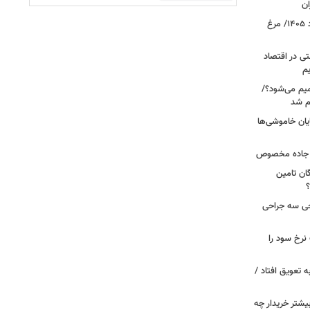
ان
قیمت جدید گوشت مرغ امروز ۱۷ مرداد ۱۴۰۵/ مرغ
ی در اقتصاد
یم
میم می‌شود؟/
م شد
یان خاموشی‌ها
ر جاده مخصوص
ان تامین
؟
 خروجی سه جراحی
نرخ سود را
ین خانوارها به تعویق افتاد /
بیشتر خریدار چه