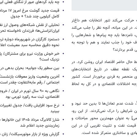
چه باید کردهای عبور از تنگنای فعلی ایر
کامل کیلویی چند شد؟ + جدول
حرکت می‌کند تنور انتخابات هم داغ‌تر
تحلیلی از نقش شبکه‌های وصول ارز نفت
در این میانه، آنچه نظر را جلب می‌کند
ایران/تراستی‌ها؛ فرزندان ناخواسته تحر
 نامزدها باید چه پیام‌‌ها و شعارهایی را
دستمزد کارگران در شهریورماه دوباره تر
 خود را جذب نمایند و هم با توجه به
نحوه دقیق محاسبه سبد معیشت اعلا
 قدم بردارند؟
خبر خوش وزارت نیرو برای مشترکان/ پا
نزدیک است؟
ط حال حاضر اقتصاد ایران روشن کرد. در
بین سطور یک جوابیه: بحران بدهی د
یک نقطه عطف در تاریخ انتخابات‌‌های
های منحصر به فردی برخوردار است. کشور
آخرین وضعیت واریز معوقات بازنشستگ
اجتماعی / رقم مابه‌التفاوت چقدر است
ه اختلالات اقتصادی و در کل به لحاظ
نگاهی به ۹۰ سال تورم در ایران /
اقتصادی، ثبت سه رکورد تورمی بود
اً، شدت عدم تعادل‌ها تا بدین حد نبود و
نرخ سود افزایش یافت/ جدول تغییرات 
ایطی را درک نمی‌‌‌کردند. از این رو،
ببینید
می] به عنوان مهمترین محور مباحثات و
شارژ کالابرگ مرداد ۱۴۰۵ ا
قیمت نفت و تثبیت تقریبی آن در این
زمان‌بندی جدید اعلام شد
نهادی و ساختاری متمرکز شده است.
گزارش ویژه از بازار موتورسیکلت/ زنان 