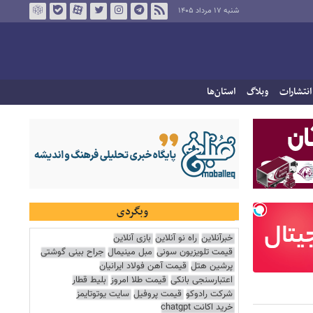
شنبه ۱۷ مرداد ۱۴۰۵
انتشارات
وبلاگ
استان‌ها
وبگردی
خبرآنلاین
راه نو آنلاین
بازی آنلاین
قیمت تلویزیون سونی
مبل مینیمال
جراح بینی گوشتی
پرشین هتل
قیمت آهن فولاد ایرانیان
اعتبارسنجی بانکی
قیمت طلا امروز
بلیط قطار
شرکت رادوکو
قیمت پروفیل
سایت یوتوتایمز
خرید اکانت chatgpt