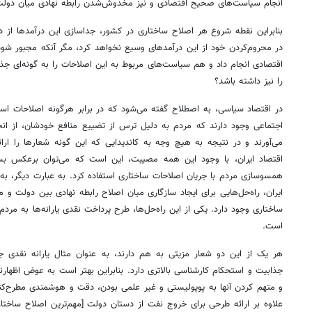
انجام سیاست‌‌های صحیح اقتصادی و نیز مخدوش‌شدن رابطه نهادی میان دول
بنابراین نقطه شروع هر اصلاح ساختاری در کشور، جداسازی این درآمدها از
در محروم‌کردن خود از این درآمدهای وسیع نخواهد کرد، مگر آنکه مجبور شود.
اقتصادی انجام داد و هم سیاست‌‌های مربوط به این اصلاحات را به گونه‌ای جذا
را نیز داشته باشد؟
در اقتصاد سیاسی، به اصطلاح گفته می‌شود که در برابر هرگونه اصلاحات اسا
اجتماعی وجود دارند که مردم به دلیل ترس از تضییع منافع خودشان، از ان
می‌‌‌آورند و در نتیجه به هیچ وجه به کاندیدایی که این گونه شعارها را ارائه
اقتصاد ایران، با وجود این همه مصیبت، این است که می‌‌‌توان برعکس بس
همسوسازی مردم با جریان اصلاحات ساختاری استفاده کرد. به عبارت دیگر، به 
ایران، راه‌حل‌‌هایی برای ایجاد سازگاری میان اصلاح رابطه نهادی بین دولت و
ساختاری وجود دارد. یکی از این راه‌حل‌‌ها، طرح پرداخت نقدی یارانه‌‌ها به م
است.
هر یک از این دو شعار مزیتی به هم دارند، به عنوان مثال یارانه نقدی 
جذابیت و استحکام کارشناسی بالاتری دارد. بنابراین بهتر است به عوض اظهارن
و متهم کردن آنها به پوپولیستی و غیر علمی‌ ‌‌بودن، دقت و هوشمندی مطرح‌کن
علاوه بر ارائه طرحی برای خروج نفت از دستان دولت [مهم‌ترین اصلاح ساختاری