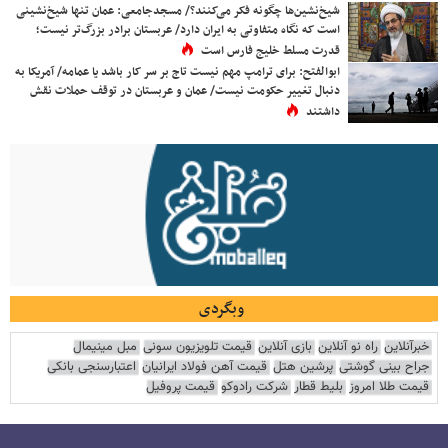
شیخ‌نشین‌ها چگونه فکر می‌کنند؟/ مسجدجامعی: عمان تنها شیخ‌نشینی
است که نگاه متفاوتی به ایران دارد/ عربستان برادر بزرگ‌تر نیست؛
قدرت مسلط خلیج فارس است
ابوالفتح: برای ترامپ مهم نیست تاج بر سر کار باشد یا عمامه/ آمریکا به
دنبال تغییر حکومت نیست/ عمان و عربستان در توقف حملات نقش
داشتند
وبگردی
خبرآنلاین
راه نو آنلاین
بازی آنلاین
قیمت تلویزیون سونی
مبل مینیمال
جراح بینی گوشتی
پرشین هتل
قیمت آهن فولاد ایرانیان
اعتبارسنجی بانکی
قیمت طلا امروز
بلیط قطار
شرکت رادوکو
قیمت پروفیل