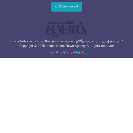
نسخه دسکتاپ
تمامی حقوق این سایت برای خبرآنلاین محفوظ است. نقل مطالب با ذکر منبع بلامانع است.
Copyright © 2025 khabaronline News Agancy, All rights reserved
طراحی و تولید: نستوه