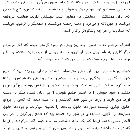
این تحلیل‌ها و این افکار مایوس‌کننده، از خانه بیرون می‌آیی و می‌بینی که در شهر
خبرهایی هست و توی مردم ذوق و شوقی پیدا شده و دارند، نه برای نفع شخصی
که، برای مملکتشان، مملکتی که معلوم است دوستش دارند، فعالیت بی‌وقفه
می‌کنند و مهربانانه و بی‌مزد و منت زحمت می‌کشند و همدیگر را ترغیب می‌کنند
که انتخابات را هر چه باشکوه‌تر برگزار کنند.
اعتراف می‌کنم که تا همین چند روز پیش در زمره گروهی بودم که فکر می‌کردم
دیگر کلیتی به نام ایران برای ایرانیان، خاصه جوانان از موضوعیت افتاده و لااقل
برای خیلی‌ها مهم نیست که بر سر این کلیت چه خواهد آمد.
شواهدی هم برای این طرز تلقی متوهمانه داشتم. چندان پیچیده نبود که توی
شهر پا بگذاری و سوداگری بی‌حد و حصر مردم را ببینی و ببینی که هرکس بی‌اعتنا
به دیگری به فکر مفری است که رخت و بخت خود را از نامرادی‌های روزگار بیرون
بکشد و سود خویش را به تعبیر حکیم طوس، از پی زیان کسان دیگر به دست
آورد. من بارها و بارها در شهر قدم گذاشتم و به عینه دیدم که کسی را پروای
حقوق دیگری نیست؛ سواره‌ها حقوق پیاده‌ها را تضییع می‌کردند و پیاده‌ها حقوق
سواره‌ها را. گویی مسابقه‌ای در شهر راه افتاده بود که طمع روزافزون را در بین
اقشار تسری دهد. آن‌ها که یک خانه داشتند، به خانه دوم فکر می‌کردند و آن‌ها
که دو خانه داشتند به خانه سوم و به زمین‌های شمال و جنوب و شرق و غرب.