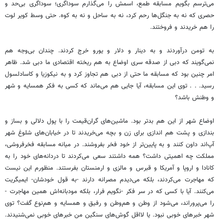
می‌ترسم بگویم مسابقه طمع، اسمش را می‌گذارم سوداگری؛ سوداگری بی‌حد و
حصری که نه به جنگل‌ها رحم کرد، نه به ساحل و نه به کوه. حتی وسط کویر لوت
را هم ‌خریدند و ‌فروختند.
به تومن در‌آوردند و به دینار و دلار و یورو خرج ‌کردند. چندان بی‌وجه هم
نمی‌گویند که دبی از صدقه سری اوضاع به هم ریخته اقتصادی ما دبی شد. ظاهر
امر چنین بود که مسابقه ما حتی از دبی هم تجاوز کرد و به نیکوزیا و کاسادلسول
رسید. . . توی این مسابقه، آیا جایی هم می‌ماند که کسی به فکر همسایه و شهر
و وطنش باشد؟
اوضاع شهر از این هم بدتر بود. ماشین‌های گران‌قیمت را با پول دلالی و بساز و
بندازی و پشت هم اندازی برای زن و بچه می‌خریدند تا در خیابان‌های شلوغ شهر
آپ‌اند داون کنند و به پایین‌تر از خود فخر بفروشند. در میانه مسابقه فخرفروشی،
مملکت چه اهمیتی داشت؟ همه داشتند سعی می‌کردند تا دردانه‌های خود را به
کانادا و اروپا و آمریکا و قبرس و مالزی و ارمنستان بفرستند. منظورم این نیست
که مهاجرت می‌کردند، بلکه می‌دیدم مصرانه دارند -به قول خودشان- ایمیگریت
می‌کنند. آیا با کسی که در سر فکر -نگویم فرار، بلکه مودبانه‌اش همین مهاجرت -
را می‌پروراند، می‌شود از وطن و هم‌وطن و رفیق و همسایه و هم‌نوع گفت؟ توی
شهر خبر‌های خوبی نبود. یا لااقل گوش‌های سنگین من خبرهای خوبی نمی‌شنیدند.