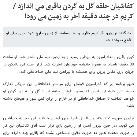
کفاشیان حلقه گل به گردن باقری می اندازد /
کریم در چند دقیقه آخر به زمین می رود!
به گفته ترابیان، اگر کریم باقری وسط مسابقه از زمین خارج شود، بازی برای او
قطع نخواهد شد.
کریم باقری بامداد امروز به ابوظبی رسید و به اردوی تیم ملی ملحق شد. او ساعت
30 دقیقه بامداد به همراه خانواده خود وارد امارات شد. قرار است این بازیکن در
جریان بازی مقابل برزیل برای همیشه با پیراهن تیم ملی خداحافظی کند.
طبق برنامه ای که فدراسیون فوتبال برای مراسم خداحافظی این بازیکن تدارک
دیده، علی کفاشیان رئیس فدارسیون فوتبال حلقه ای از گل را به دور گردن او
خواهد انداخت تا حداقل خداحافظی او در خارج از ایران کمی شور و هیجان داشته
باشد.
ترابیان سرپرست کمیته بین الملل فدراسیون فوتبال با تائید این خبر به خبرآنلاین
می گوید: «در حین بیرون آمدن او از زمین بازی قرار است آقای کفاشیان این کار
را صورت دهد.» هنوز به صورت دقیق مشخص نشده که باقری چند دقیقه برای