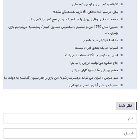
نکونام و شجاعی در اردوی تیم ملی
برای مراسم خداحافظی آقا کریم هماهنگی نشده!
محمد صادقی: وقتی برزیل را در المپیک بردیم هیچ‌کس پایکوبی نکرد
حبیبی: سال 1970 می‌توانستیم با سانتوس مساوی کنیم / پنجشنبه می‌توانیم بازی
بهتری با…
ما فقط فوتبال می‌خواهیم
اسپانیا حریف بعدی ایران نیست
قطبی و منزس جداگانه مصاحبه می‌کنند
حاج صفی: می‌توانیم برزیل را ببریم!
خشم برزیلی ها از خبرنگاران ایرانی
منو منزس : ایران می تواند دردسر ساز شود/ این بازی را فدراسیون گذاشته نه دولت ما
سعیدلو و علی آبادی با هم در ابوظبی!
نظر شما