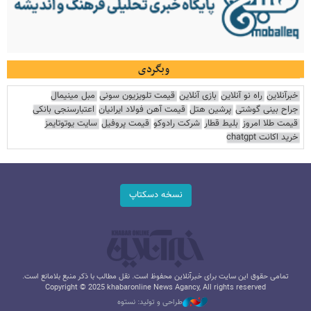
وبگردی
خبرآنلاین
راه نو آنلاین
بازی آنلاین
قیمت تلویزیون سونی
مبل مینیمال
جراح بینی گوشتی
پرشین هتل
قیمت آهن فولاد ایرانیان
اعتبارسنجی بانکی
قیمت طلا امروز
بلیط قطار
شرکت رادوکو
قیمت پروفیل
سایت یوتوتایمز
خرید اکانت chatgpt
نسخه دسکتاپ
تمامی حقوق این سایت برای خبرآنلاین محفوظ است. نقل مطالب با ذکر منبع بلامانع است.
Copyright © 2025 khabaronline News Agancy, All rights reserved
طراحی و تولید: نستوه