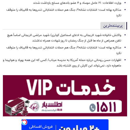
وزارت اطلاعات: ۲۱ عامل موساد و ۴ عضو باندهای مسلح بازداشت شدند
مذاکره بهانه است؛ انتخابات نشانه؟/ جنگ هم حملات انتخاباتی تندروها به قالیباف را متوقف
نکرد
پربیننده‌ترین
واکنش خانواده شهید لاریجانی به ادعای اسماعیل کوثری/ شهید مرتضی لاریجانی اساساً هیچ
تلفن همراهی از ماه ها قبل از جنگ رمضان تا روز شهادت همراه نداشتند
مذاکره بهانه است؛ انتخابات نشانه؟/ جنگ هم حملات انتخاباتی تندروها به قالیباف را متوقف
نکرد
اظهارات حسن روحانی درباره حمله آمریکا به مدرسه میناب/ کسی که این همه پهپاد و هواپیما و
ماهواره دارد، نمی‌تواند این کارش از روی اشتباه باشد