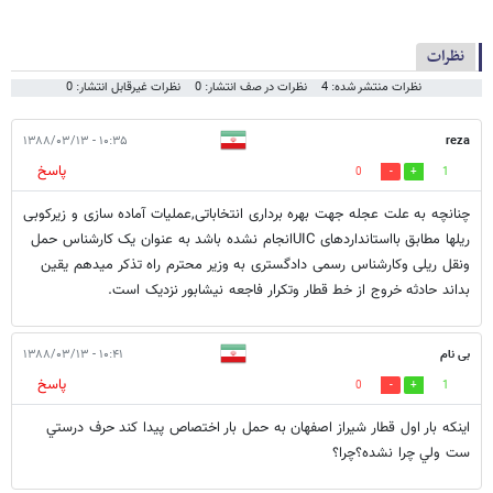
نظرات
نظرات منتشر شده: 4
نظرات در صف انتشار: 0
نظرات غیرقابل انتشار: 0
۱۰:۳۵ - ۱۳۸۸/۰۳/۱۳
reza
پاسخ
0
1
چنانچه به علت عجله جهت بهره برداری انتخاباتی,عملیات آماده سازی و زیرکوبی
ریلها مطابق بااستانداردهای UICانجام نشده باشد به عنوان یک کارشناس حمل
ونقل ریلی وکارشناس رسمی دادگستری به وزیر محترم راه تذکر میدهم یقین
بداند حادثه خروج از خط قطار وتکرار فاجعه نیشابور نزدیک است.
بی نام
۱۰:۴۱ - ۱۳۸۸/۰۳/۱۳
پاسخ
0
1
اينكه بار اول قطار شيراز اصفهان به حمل بار اختصاص پيدا كند حرف درستي
ست ولي چرا نشده؟چرا؟