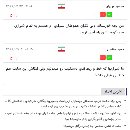
مسعود-بهبهان
۱۱:۰۶ - ۱۳۸۸/۰۳/۱۳
پاسخ
0
0
من بچه خوزستانم ولی نگران هموطنان شیرازی ام هستم به تمام شیرازی
هامیگویم ازاین راه آهن نروید
حمید هاشمی
۰۸:۳۰ - ۱۳۸۸/۰۴/۱۸
پاسخ
0
0
ما شیرازیها که خط و ربط آقای دستغیب رو میدونیم ولی ایکاش این سایت هم
خط بی طرفی داشت
آخرین اخبار
پس لرزه ادعاها درباره استعفای پزشکیان از ریاست جمهوری/ بیگدلی: هر فردی با ادعاهای کذب،
ثبات سیاسی کشور را نشانه بگیرد، در زمین دشمن بازی کرده است
پزشکیان: مشروطه نقطه عطف بیداری و آزادی‌خواهی ملت ایران بود/ مشروطه نخستین تجربه
نظام پارلمانی و قانون‌گرایی را در خاورمیانه بود
جلسات علنی مجلس چه زمانی برگزار می‌شود؟