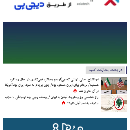
در بحث مشارکت کنید
ابوالفتح: حتی زمانی که می‌گوییم مذاکره نمی‌کنیم، در حال مذاکره
هستیم/ برجام برای ایران معجزه بود/ چون برجام به سود ایران بود آمریکا
از آن خارج شد
راز دشمنی وزیرخارجه لبنان با ایران / یوسف رجی چه ارتباطی با حزب
نزدیک به اسرائیل دارد؟