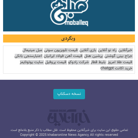
وبگردی
خبرآنلاین
راه نو آنلاین
بازی آنلاین
قیمت تلویزیون سونی
مبل مینیمال
جراح بینی گوشتی
پرشین هتل
قیمت آهن فولاد ایرانیان
اعتبارسنجی بانکی
قیمت طلا امروز
بلیط قطار
شرکت رادوکو
قیمت پروفیل
سایت یوتوتایمز
خرید اکانت chatgpt
نسخه دسکتاپ
تمامی حقوق این سایت برای خبرآنلاین محفوظ است. نقل مطالب با ذکر منبع بلامانع است.
Copyright © 2025 khabaronline News Agancy, All rights reserved