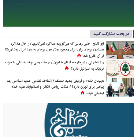
در بحث مشارکت کنید
ابوالفتح: حتی زمانی که می‌گوییم مذاکره نمی‌کنیم، در حال مذاکره
هستیم/ برجام برای ایران معجزه بود/ چون برجام به سود ایران بود آمریکا
از آن خارج شد
راز دشمنی وزیرخارجه لبنان با ایران / یوسف رجی چه ارتباطی با حزب
نزدیک به اسرائیل دارد؟
«پیمان مکه» و آرایش جدید منطقه / ائتلاف نظامی جدید اسلامی چه
پیامی برای تهران دارد؟ / مثلث ریاض، آنکارا و اسلام‌آباد علیه خلاء
امنیتی غرب