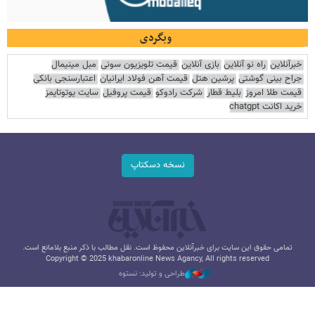
وبگردی
خبرآنلاین
راه نو آنلاین
بازی آنلاین
قیمت تلویزیون سونی
مبل مینیمال
جراح بینی گوشتی
پرشین هتل
قیمت آهن فولاد ایرانیان
اعتبارسنجی بانکی
قیمت طلا امروز
بلیط قطار
شرکت رادوکو
قیمت پروفیل
سایت یوتوتایمز
خرید اکانت chatgpt
نسخه دسکتاپ
تمامی حقوق این سایت برای خبرآنلاین محفوظ است. نقل مطالب با ذکر منبع بلامانع است.
Copyright © 2025 khabaronline News Agancy, All rights reserved
طراحی و تولید: نستوه