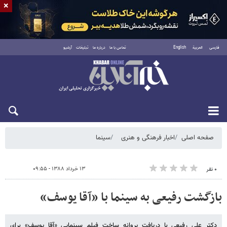
×
فارسی
العربية
English
تماس با ما
درباره ما
تبلیغات
آرشیو
جمعه ۱۶ مرداد ۱۴۰۵
صفحه اصلی
اخبار فرهنگی و هنری
سینما
۱۳ خرداد ۱۳۸۸ - ۰۹:۵۵
۰ نفر
بازگشت رفیعی به سینما با «آقا یوسف»
دکتر علی رفیعی با دریافت پروانه ساخت فیلم سینمایی‌ «آقا یوسف» برای