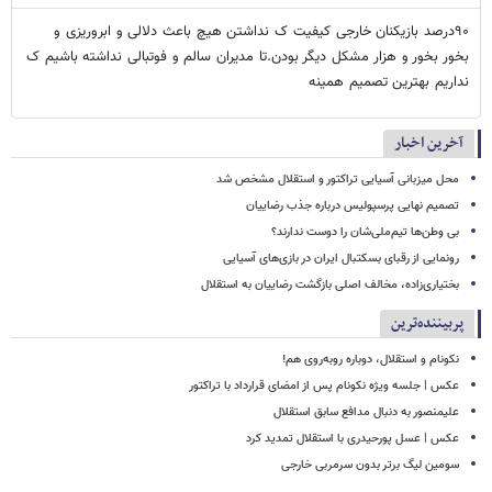
۹۰درصد بازیکنان خارجی کیفیت ک نداشتن هیچ باعث دلالی و ابروریزی و
بخور بخور و هزار مشکل دیگر بودن.تا مدیران سالم و فوتبالی نداشته باشیم ک
نداریم بهترین تصمیم همینه
آخرین اخبار
محل میزبانی آسیایی تراکتور و استقلال مشخص شد
تصمیم نهایی پرسپولیس درباره جذب رضاییان
بی وطن‌ها تیم‌ملی‌شان را دوست ندارند؟
رونمایی از رقبای بسکتبال ایران در بازی‌های آسیایی
بختیاری‌زاده، مخالف اصلی بازگشت رضاییان به استقلال
پربیننده‌ترین
نکونام و استقلال، دوباره روبه‌روی هم!
عکس | جلسه ویژه نکونام پس از امضای قرارداد با تراکتور
علیمنصور به دنبال مدافع سابق استقلال
عکس | عسل پورحیدری با استقلال تمدید کرد
سومین لیگ برتر بدون سرمربی خارجی