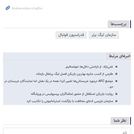
برچسب‌ها
سازمان لیگ برتر
فدراسیون فوتبال
خبرهای مرتبط
علی‌نژاد: از ناراحتی دلال‌ها خوشحالیم
طارمی از کسب جایزه بهترین بازیکن فصل لیگ پرتغال بازماند
موضع AFC درمورد عربستانی‌ها تغییر کرد/ همه در یک هتل اما نمایندگان عربستان در
دو…
روایت بازیکن استقلال از حضور تماشاگران پرسپولیس در ورزشگاه
سازمان بازرسی ادعای مخالفت با بازگشت استراماچونی را تکذیب کرد
نظر شما