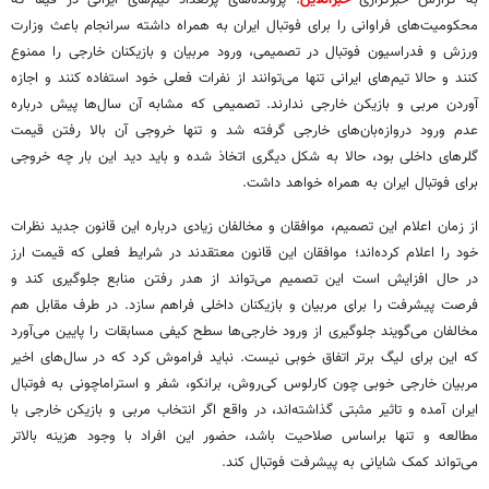
محکومیت‌های فراوانی را برای فوتبال ایران به همراه داشته سرانجام باعث وزارت
ورزش و فدراسیون فوتبال در تصمیمی، ورود مربیان و بازیکنان خارجی را ممنوع
کنند و حالا تیم‌های ایرانی تنها می‌توانند از نفرات فعلی خود استفاده کنند و اجازه
آوردن مربی و بازیکن خارجی ندارند. تصمیمی که مشابه آن سال‌ها پیش درباره
عدم ورود دروازه‌بان‌های خارجی گرفته شد و تنها خروجی آن بالا رفتن قیمت
گلرهای داخلی بود، حالا به شکل دیگری اتخاذ شده و باید دید این بار چه خروجی
برای فوتبال ایران به همراه خواهد داشت.
از زمان اعلام این تصمیم، موافقان و مخالفان زیادی درباره این قانون جدید نظرات
خود را اعلام کرده‌اند؛ موافقان این قانون معتقدند در شرایط فعلی که قیمت ارز
در حال افزایش است این تصمیم می‌تواند از هدر رفتن منابع جلوگیری کند و
فرصت پیشرفت را برای مربیان و بازیکنان داخلی فراهم سازد. در طرف مقابل هم
مخالفان می‌گویند جلوگیری از ورود خارجی‌ها سطح کیفی مسابقات را پایین می‌آورد
که این برای لیگ برتر اتفاق خوبی نیست. نباید فراموش کرد که در سال‌های اخیر
مربیان خارجی خوبی چون کارلوس کی‌روش، برانکو، شفر و استراماچونی به فوتبال
ایران آمده و تاثیر مثبتی گذاشته‌اند، در واقع اگر انتخاب مربی و بازیکن خارجی با
مطالعه و تنها براساس صلاحیت باشد، حضور این افراد با وجود هزینه بالاتر
می‌تواند کمک شایانی به پیشرفت فوتبال کند.