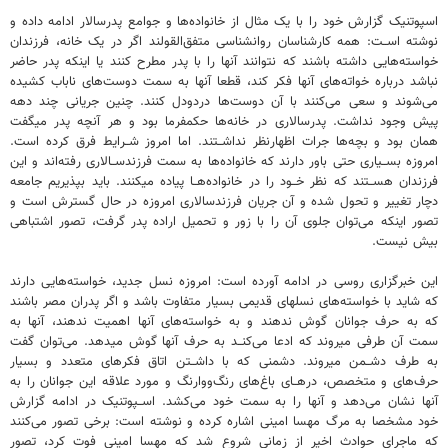
اسپوتنیک گزارش خود را با یک مثال از خانواده‌ها و جوامع پدرسالار ادامه داده و
نوشته اســت: همه کارشناسان روانشناسی متفق‌القولند اگر در یک خانه، فرزندان
خواسته‌هایی داشته باشند که نتوانند آنها را با پدر مطرح کنند یا اینکه پدر حاضر
نباشد درباره خواته‌های آنها فکر کند، قطعا آنها به سمت دوست‌های ناباب کشیده
می‌شوند و سعی می‌کنند با آن دوست‌ها دردودل کنند. چنین جریانی چند دهه
پیش وجود نداشت. پدرسالاری در خانه‌ها حکمفرما بود و هر آنچه پدر میگفت
همان بود و بچه‌ها جرات اظهارنظر نداشــتند. اما امروز شــرایط فرق کرده است.
امروزه بســیاری حتی باور دارند که خانواده‌ها به سمت فرزندســالاری رفته‌اند و این
فرزندان هســتند که نظر خــود را در خانواده‌هــا پیاده میکنند. باید بپذیریم جامعه
دچار تغییر و تحول شده و آن جریان فرزندسالاری امروزه در حال گسترش است و
تصور اینکه می‌توان جلوی آن را با زور و تحمیل اراده پدر گرفت، تصور اشتباهی
بیش نیست.
این خبرگزاری روسی در ادامه آورده است: امروزه نسل جدید، خواسته‌هایی دارند
که شاید با خواسته‌های نسلهای قدیمی بسیار متفاوت باشد و اگر پدران مصر باشند
که به حرف جوانان گوش ندهند و به خواسته‌های آنها اهمیت ندهند، آنها به
سمت آن طرفی میروند که ادعا می‌کنــد به حرف آنها گوش میدهد. می‌توان گفت
به طرف دشــمن میروند. دشمنی که با داشــتن اتاق فکرهای متعدد و بسیار
حرف‌های و متخصص، درهــای باغ‌های رنگ‌ووارنگ و مورد علاقه این جوانان را به
آنها نشان می‌دهد و آنها را به سمت خود می‌کشد. اســپوتنیک در ادامه گزارش
خود مشخصا به مرگ مهسا امینی اشاره کرده و نوشته است: برخی تصور می‌کنند
که ماجرای حوادث اخیر از زمانی شروع شد که مهسا امینی فوت کرد، تصور