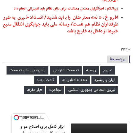
زیباکلام : اصولگرایان معتدل معتقدند برای بقای نظام باید تغییراتی انجام داد
افروغ : «نه» معترضان را باید شنید/ انسداد خبری به ضرر
طرفداران نظام هم هست/ رسانه ملی باید جوابگوی انتقال منبع
خبرها از داخل به خارج باشد
۲۱۲۲۰
برچسب‌ها
تحریم
روسیه
تجمعات اعتراضی
راهپیمایی ها و تجمعات
ایران و روسیه
دهه هشتادی ها
گشت ارشاد
نیروی انتظامی جمهوری اسلامی
مهاجرت
فرار مغزها
ابزار کامل برای اصلاح مو و