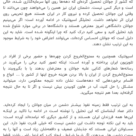
که کشور از جوانان تحصیل کرده‌ای که دهه‌ها روی آنها سرمایه‌گذاری شــده، خالی
است و دیگر کسی نیست. دشمنان ایران نیز همین را می‌خواهند چون می‌دانند تا
وقتی این جوانان تحصیل کرده و نیروی کار در ایران هستند هیچ تحریمی روی
ایران اثر نخواهد داشت. تحلیلگر اسپوتنیک در ادامه آورده است: اگر می‌بینیم
جوانان دانشگاهی امروز معترض هستند و دانشگاه‌ها در برخی موارد شلوغ شده
باید تحلیل کنید و سعی کنید درک کنید که چرا اینگونه شــده است. شاید به این
دلیل است که جوانان احســاس کرده‌اند، می‌توانند اعتراض خود را به شرایط موجود
به این ترتیب نشان دهند.
اسپوتنیک همچنین به ممنوع‌الخروج کردن چهره‌ها و حضور برخی از افراد در
تلویزیون ایران پرداخته و آورده اســت: اینکه تصور کنید برخی را می‌آورید در
رسانه‌ها شعارهای کذایی علیه جوانان و معترضان بدهند یا با بگیروببند یا
ممنوع‌الخروج کردن از ایران یا بالا بردن هزینه خروج اینها از کشور یا ... انواع و
اقسام برخوردهایی که دهه‌هاست نشان داده نتیجه معکوس دارد، میتوانید
مشــکل را حل کنید، آب در هاون کوبیدن بیش نیست و اگر تا به حال نتیجه
گرفته‌اید بعدا هم نتیجه میگیرید.
به این ترتیب فقط زمینه نفوذ بیشــتر دشمن در میان جوانان را ایجاد کرده‌اید.
دکتر عماد آبشناسان که این تحلیل را نوشته اســت در ادامه بــا تاکید بر اینکــه
این‌ها همه فرزندان ایران هســتند و از کشــور دیگری که نیامده‌اند آورده اســت:
باید به این نکته توجه داشــت این دشمن نیست که خیلی قدرت نفوذ دارد. این
مســئولان ایرانی هستند که جذبشان ضعیف و دافعه‌شان زیاد است و آنها را به
سمت دشمن هل میدهند، اگر شــما شرایطی ایجاد کنید که اینها راضی باشند قطعا