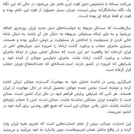
می‌کنند مساله با تشخیص دلیل فوت ایــن خانم حل می‌شود، در حالی که این نگاه
یک نگاه ساده‌انگارانه بیش نیست، جریان بسیار عمیق‌تر از فوت این خانم بوده و
فوت او فقط جرقه ای بوده اســت.
سال‌هاســت که مســائل مربوط به خواســته‌های نسل جدید ایران روزبه‌روز اضافه
می‌شود و به جای اینکه مسئولان مربوطه به دنبال حل آن باشند به دنبال شانه
خالی کردن از مسئولیت یا انداختن بار مسئولیت بر دوش دیگری بوده و هستند.
بسیاری ماجرای حجاب و برخورد گشت ارشاد را امروزه تیتر جریان‌های اخیر در
ایران کرده‌اند اما واقعیت امر این است که مشکل اصلی بیش از اینکه ماجرای
حجاب و برخورد گشت ارشاد باشد، ماجرای دلواپسی جوانان از آینده خود و
شــرایطی که امروزه در کشور دارند، است.مساله‌ای که تحت‌الشعاع جریان حجاب
قرار گرفته است.
خبرگزاری روس در ادامــه تحلیل خود به مهاجرت گســترده جوانان ایرانی اشاره
کرده و نوشته است: بخش عمده جوانان تحصیل کرده، در حال مهاجرت از ایران
هستند. هر کس که شرایطی برایش فراهم شود در حال ترک کشور است، ممکن
است با حکومت ایران مشکلی نداشــته باشند، ممکن اســت حتی با حجاب زاویه‌ای
نداشته باشند، دلیل رفتن جوانان این است که هیچ افق روشــنی برای آتیه خود در
کشور نمی‌بینند.
این خسارت بمراتب بیش از تمام خسارت‌هایی است که تحریم علیه ایران وارد
کرده و در واقع مکمل همان تحریم‌هاست، چون یک‌باره به خود می‌آیید و می‌بینید