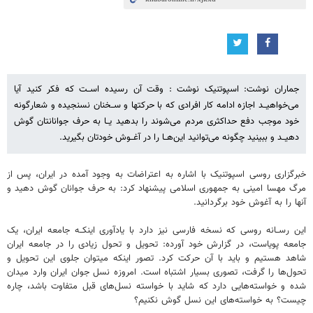
جماران نوشت: اسپوتنیک نوشت : وقت آن رسیده اســت که فکر کنید آیا
می‌خواهیــد اجازه ادامه کار افرادی که با حرکتها و ســخنان نسنجیده و شعارگونه
خود موجب دفع حداکثری مردم می‌شوند را بدهید یــا به حرف جوانانتان گوش
دهیــد و ببینید چگونه می‌توانید این‌هــا را در آغــوش خودتان بگیرید.
خبرگزاری روسی اسپوتنیک با اشاره به اعتراضات به وجود آمده در ایران، پس از
مرگ مهسا امینی به جمهوری اسلامی پیشنهاد کرد: به حرف جوانان گوش دهید و
آنها را به آغوش خود برگردانید.
این رســانه روسی که نسخه فارسی نیز دارد با یادآوری اینکــه جامعه ایران، یک
جامعه پویاست، در گزارش خود آورده: تحویل و تحول زیادی را در جامعه ایران
شاهد هستیم و باید با آن حرکت کرد. تصور اینکه میتوان جلوی این تحویل و
تحول‌ها را گرفت، تصوری بسیار اشتباه است. امروزه نسل جوان ایران وارد میدان
شده و خواسته‌هایی دارد که شاید با خواسته نسل‌های قبل متفاوت باشد، چاره
چیست؟ به خواسته‌های این نسل گوش نکنیم؟