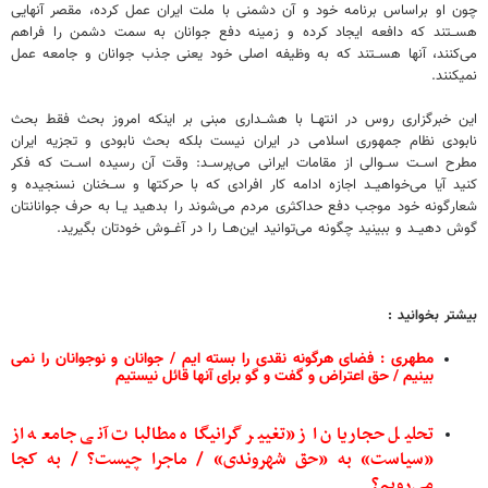
چون او براساس برنامه خود و آن دشمنی با ملت ایران عمل کرده، مقصر آنهایی
هســتند که دافعه ایجاد کرده و زمینه دفع جوانان به سمت دشمن را فراهم
می‌کنند، آنها هســتند که به وظیفه اصلی خود یعنی جذب جوانان و جامعه عمل
نمیکنند.
این خبرگزاری روس در انتهــا با هشــداری مبنی بر اینکه امروز بحث فقط بحث
نابودی نظام جمهوری اسلامی در ایران نیست بلکه بحث نابودی و تجزیه ایران
مطرح اســت ســوالی از مقامات ایرانی می‌پرســد: وقت آن رسیده اســت که فکر
کنید آیا می‌خواهیــد اجازه ادامه کار افرادی که با حرکتها و ســخنان نسنجیده و
شعارگونه خود موجب دفع حداکثری مردم می‌شوند را بدهید یــا به حرف جوانانتان
گوش دهیــد و ببینید چگونه می‌توانید این‌هــا را در آغــوش خودتان بگیرید.
بیشتر بخوانید :
مطهری : فضای هرگونه نقدی را بسته ایم / جوانان و نوجوانان را نمی
بینیم / حق اعتراض و گفت و گو برای آنها قائل نیستیم
تحلیل حجاریان از «تغییر گرانیگاه مطالبات آنی جامعه از
«سیاست» به «حق شهروندی» / ماجرا چیست؟ / به کجا
می‌رویم؟