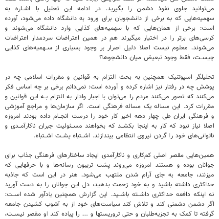
می‌توانید جلوی نفوذ دشمن را بگیرید. در ادامه این تحلیل با اشــاره به
سهمیه‌هایی که به برخی از دانشجویان برای ورود به دانشگاه داده می‌شود، آورده
است: برخی از همان‌هایی که با سهمیه‌های کذایی وارد دانشگاه می‌شوند و
کرسی‌های برتر را در اختیار میگیرند هم در همین اعتراضات سردمدار اعتراضات
می‌شوند. معلوم نیست اصلا دلیل اصرار بر وجود بسیاری از ســهمیه‌های کذایی
چیســت، فقط وجود تبعیض میان دانشجوها؟
تحلیلگر اسپوتنیک همچنین به بحث التزام به قوانین و مقررات اسلامی چه در
پوشش چه در رفتار نیز اشاره کرده و آورده است: نمی‌دانم برخی بر چه اساس فکر
می‌کنند که تصور می‌کنند مردم را می‌توان با اجبار وادار به التزام بــه این قوانین و
مقررات کرد. این مساله یک مساله فرهنگی است. اگر سازمان‌ها و مراجع آموزشی
و فرهنگی ایران طی چهار دهه اخیر کار خود را درست انجــام داده بودند امروزه
اصلا نیاز نبود که کار به اینجا بکشــد که بخواهند مســئولیت جبران ناکارآمــدی و
ناتوانی‌های خود را گردن نیروی انتظامی بیندازند. اشــتباه پشــت اشــتباه.
همین‌هایی مقصر اصلی کم‌کاری و ناکارآمدی ایجاد ساختارهای فرهنگی جذاب برای
جوانان بوده و هستند امروزه می‌روند پشت تریبون رسانه‌ها و با حرفهایی که
میزنند، جامعه به جای آرام شدن ملتهب می‌شود. هنر در این است که جاذبه
حداکثری داشته باشید و به خود زحمت بدهید، دل این جوانان را به دست آورید
نه اینکه دافعه حداکثری داشــته باشــید. این گزارش همچنین یادآور شده اســت:
اگر دشمن دشمنی کند و تلاش کند سیاست‌های خود از به آشوب کشیدن جامعه
گرفته تا کمک به تجزیه‌طلبان و حتی تروریستها و ... را پیاده کند او مقصر نیســت،