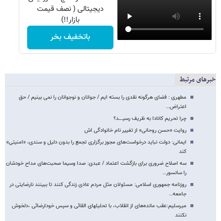
دیجیتالی ( نصف قیمت
بازار!!)
باتخفیف بخر
خبرهای مرتبط
مطهری : فضای هرگونه نقدی را بسته ایم / جوانان و نوجوانان را نمی بینیم / حق
اعتراض…
چرا تحریم کانادا به ظریف رسیــــد؟
روایت «حسن روحانی» از تغییر نام خانوادگی اش
ایمانی: دولت نباید درخواست‌های مجوز برگزاری تجمع را بدون دلیل و سندی، «امنیتی»
کند
سه اصلاح ضروری برای بازگشت اعتماد / عبدی: صدا وسیما صحبت‌های مداح خودشان
را سانسور…
روزنامه جمهوری اسلامی: مسئولان ‌مثل مردم عادی زندگی کنند تا ببینند نارضایتی در
جامعه…
میرسلیم:عقب مانده‌های از انقلاب، با تحلیلهای القائی و سپس خودارضائی ،دلخوش
نکنند