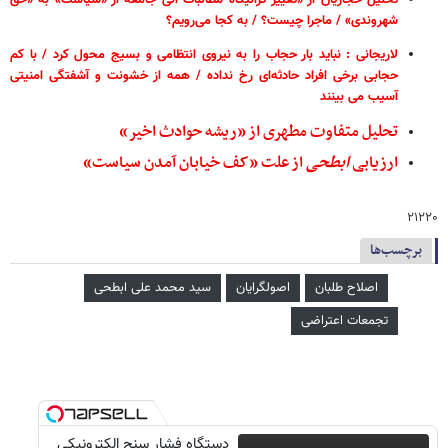
تحلیل حجاریان از «تغییر گرانیگاه مطالبات آنی جامعه از «سیاست» به «حق
شهروندی» / ماجرا چیست؟ / به کجا می‌رویم؟
لاریجانی : نباید بار حجاب را به نیروی انتظامی و بسیج محول کرد / با کم
حجابی برخی افراد حادثه‌ای رخ نداده / همه از خشونت و آشفتگی امنیتی
آسیب می بینند
تحلیل متفاوت مطهری از «ریشه حوادث اخیر»
ارزیابی
ابطحی
از علت «کف خیابان آمدن سیاست»
۲۱۲۲۰
برچسب‌ها
اصلاح طلبان
اصولگرایان
سید محمد علی ابطحی
تجمعات اعتراضی
دستگاه فشار سنج الکترونیکی