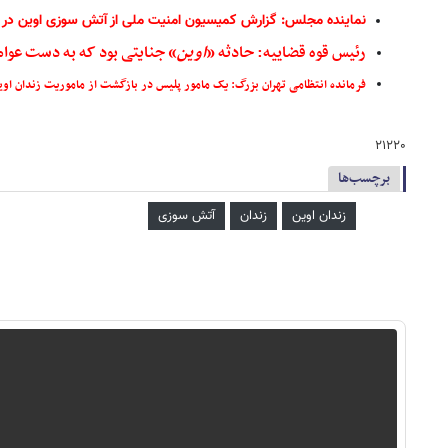
نماینده مجلس: گزارش کمیسیون امنیت ملی از آتش سوزی اوین در 
رئیس قوه قضاییه: حادثه «
اوین
» جنایتی بود که به دست عوا
فرمانده انتظامی تهران بزرگ: یک مامور پلیس در بازگشت از ماموریت زندان او
۲۱۲۲۰
برچسب‌ها
زندان اوین
زندان
آتش سوزی