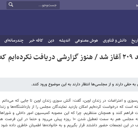
و
ریخ
دانش و فناوری
هوش مصنوعی
اندیشه
دین
کافه خبر
چندرسانه‌ای
نماینده مجلس: اعتراضات در زندان اوین از بند ۲۰۹ آغاز شد / هنوز گزارشی دریافت نکرده‌ایم که
ه حقی دارند و از مجلسی‌ها انتظار دارند به این موضوع ورود کنند.
ش‌سوزی و اعتراضات در زندان اوین، گفت: آتش سوزی زندان اوین تا جایی که می‌دانم م
ت. بیش از دو هفته است که درخواست کرده‌ایم امکان بازدید نمایندگان مجلس را از بازداشتگاه‌ها و زند
ت فراهم کنند و همچنان منتظریم. چرا که این مصوبه کمیسیون امور داخلی و شوراها
دلیل مسئولیتی که در این باره بر عهده دارد، اما هنوز موفق نشده ایم. البته مج
تلف در این تجمعات حضور داشتند قرار بگیریم و به خانواده‌ها اطمینان خاطری داده 