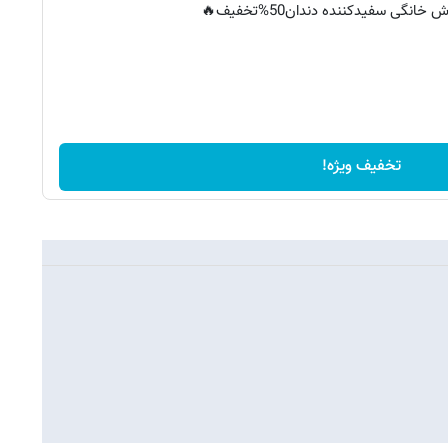
خانگی سفیدکننده دندان50%تخفیف🔥
تخفیف ویژه!