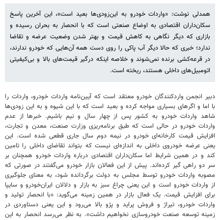
همدلی نوشت: «واردات خودرو به این‌زودی‌ها بعید است»، این آخرین پاسخ
سکان‌داران اقتصادی به اوضاع صنعتی است که با انحصار به بحران رسیده و
بازاری که دیگر نگاهی به کاهش قیمت و بهتر شدن وضعیت عرضه و تقاضا
ندارد؛ خبری که حالا دیگر آب پاکی را روی دست همه آن‌هایی که خودرو ندارند،
در قرعه‌کشی برنده نمی‌شوند و خلاصه اینکه درگیر قیمت‌های بالا و بی‌کیفیتی
اتومبیل‌های داخلی هستند، ریخته است.
دبیر انجمن واردکنندگان خودرو معتقد است که آیین‌نامه واردات خودرو، واردات را
با اما و اگرهای بسیاری مواجه کرده و بعید است که با این شیوه و به این زودی‌ها
شاهد واردات خودرو به کشور پس از چهار سال و نیم باشیم. خبرها از عدم
واردات خودرو در حالی است که طبق برنامه‌ریزی وزارت صنعت، معدن و تجارت،
افزایش قیمت کارخانه‌ای خودرو در نیمه دوم سال جاری قطعی شده است. این
یعنی عرضه خودروی داخلی به اندازه‌ای نیست که بتواند تقاضای داخلی را تامین
کند و در همین شرایط اما سکان‌داران اقتصادی درباره واردات خودرو همچنان بر
سر دو راهی گیر کرده‌اند. پیش از این فعالان بازار خودرو می‌گفتند در صورتی که
مصوبه واردات خودرو توسط مجلس به دولت برگردانده شود، به معنای جلوگیری
از واردات خودرو است و این یعنی چراغ سبز به بازار و دلالان ایران‌خودرو و سایپا
برای افزایش قیمت. یک فعال بازار در همین زمینه می‌گوید: «با انحصار تولید و
واردات خودرو، تیراژ و فروش پراید و پژو بالا می‌رود و این یعنی دستاوردی در
زمینه توسعه صنعت خودروسازی نخواهیم داشت». به نظر می‌رسد انحصار به این