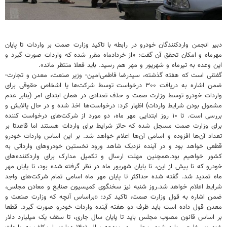
دبیر انجمن واردکنندگان خودرو در رابطه با تاکید وزارت صمت بر واردات تا پایان
مهرماه و امکان تحقق آن گفت: «از خردادماه مقرر شده که واردات صورت گیرد و
این وعده به تیرماه و شهریور و مهر هم رسید. باید فعلا منتظر ماند».
گفتنی است که هفته گذشته، سیدرضا فاطمی‌امین- وزیر صنعت، معدن و تجارت-
ضمن اشاره به دریافت ۳۰۰ درخواست توسط شرکت‌ها یا اشخاص حقوقی برای
واردات خودرو توسط وزارت صمت و حذف تعدادی در همان ابتدای امر (بنابر عدم
مشمول بودن شرایط واردات) اظهار کرد: درخواست‌ها اخذ شده و در حال پالایش و
بررسی است. تا ۱۰ روز ابتدایی مهر ماه، دو مورد از شرکت‌های درخواست کننده
برای وزارت صمت مسجل شده که حائز شرایط برای واردات هستند اما قاعدتا بر
تعداد آن‌ها افزوده و اسامی آن‌ها اعلام خواهد شد. بر این اساس واردات خودرو
قطعی خواهد بود و در آینده نزدیک شاهد ورود نخستین خودروهای وارداتی به
کشور خواهیم بود.همچنین مهلت ارسال و تکمیل مدارک برای واردکننده‌های
خودرو که تا پیش از این، تا پایان شهریور ماه در نظر گرفته شده بود، تا پایان مهر
ماه تمدید شد. گفته شده حداکثر تا پایان مهر ماه اسامی تمام شرکت‌های واجد
شرایط اعلام خواهد شد.روز شنبه نیز سخنگوی کمیسیون صنایع و معادن مجلس،
ضمن اشاره به قول وزارت صمت، تاکید کرد: «براساس آنچه که وزارت صنعت و
معدن قول داده است باید ظرف دو هفته آینده واردات خودرو صورت گیرد. قطعا
بر اساس قانون مصوب مجلس باید تا پایان سال جاری، تا سقف یک میلیارد دلار