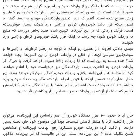
بازار افزایش یافته و روند تغییر قیمت‌ها شتاب بیشتری به خود گرفته است. این
در حالی است که با جلوگیری از واردات خودرو راه برای گرانی هر چه بیشتر هم
هموارتر شده است. در همین زمینه زمزمه‌هایی هم از واردات خودروهای کره‌ای و
ژاپنی مطرح شده است. آنطور که دبیر انجمن واردکنندگان خودرو به ایسنا گفته: «
تصور اینکه قرار باشد خودروهای کره‌ای و ژاپنی وارد شوند، بسیار خوش‌بینانه
است. فرآیند وارداتی که در این آیین‌نامه تبیین شده، بعید به‌نظر می‌رسد که منتج
به واردات خودرو شود؛ چه برسد به اینکه قرار باشد خودروهای کره‌ای و ژاپنی وارد
شوند».
مهدی دادفر، افزود: «از همین رو اینکه با توجه به رفتار کره‌ای‌ها و ژاپنی‌ها و
موضع‌گیری سیاسی آن‌ها، آیا خللی در واردات خودرو از این کشورها ایجاد خواهد
شد؟ همه بسته به این است که آیا واردات واقعا صورت خواهد گرفت یا خیر؟. اگر
واردات خودرو به قطعیت برسد، واردکنندگان نیز درخواست خود را اعلام خواهند
کرد اما متاسفانه با آیین‌نامه ابلاغی، واردات خودرو کلافی سردرگم خواهد بود». وی
خاطر نشان کرد: «ضمن اینکه با فرض انجام واردات، مگر چه تعداد خودرو وارد
خواهد شد که بخواهد دست اشخاص خاص باشد یا واردکنندگان حقیقی؟ فراموش
نکنیم که هدف از آزادسازی واردات خودرو، تنظیم بازار و کاهش قیمت بود.
حال آیا با حدود ۱۰۰ هزار دستگاه خودرو آن هم براساس این آیین‌نامه، می‌توان
بازار را تنظیم کرد یا منتظر کاهش قیمت‌ها بود؟ این موضوع خود جای بحث بسیار
دارد». او تاکید کرد: «واردات خودرو مستلزم رفع ابهامات آیین‌نامه و مشخص
شدن تکلیف ماده ۲ این آیین‌نامه است. این در حالیست که در آیین‌نامه مذکور،