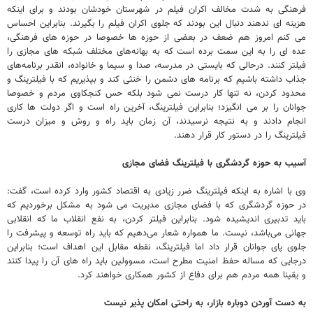
فرهنگی به شدت مخالف اکران فیلم در شهرستان خودشان بودند و برای اینکه
هزینه ای ندهند دنبال این بودند که جلوی اکران فیلم را بگیرند. بنابراین احساس
می کنم امروز هم ضعف در بعضی از حوزه ها خصوصا در حوزه های فرهنگی،
عده ای را به این سمت برده است که به بهانه‌های مختلف شبکه های مجازی را
فیلتر کنند. درحالی که بایستی در مدرسه، صدا و سیما و خانواده، انقدر برنامه‌های
جذاب داشته باشیم که برنامه های دشمن را خنثی کند و بپذیریم که با فیلترینگ و
محدود کردن، نه تنها کار درست نمی شود بلکه حس کنجکاوی مردم و خصوصا
جوانان را بر می انگیزد؛ بنابراین فیلترینگ، آخرین راه است و اگر دولت ها کاری
انجام دادند و به نتیجه نرسیدند، آن زمان باید راه و روش و میزان درست
فیلترینگ را در دستور کار قرار دهند.
آسیب به حوزه گردشگری با فیلترینگ فضای مجازی
وی با اشاره به اینکه فیلترینگ ضرر زیادی به اقتصاد کشور وارد کرده است، گفت:
در حوزه گردشگری که با فضای مجازی مدیریت می شود به مشکل برخوردیم که
باید تدبیری اندیشیده شود. بنابراین فیلتر کردن، به نفع انقلاب ما که انقلابی
جهانی می‌باشد، نیست. ما همواره شعار می‌دهیم که باید راه توسعه و پیشرفت را
جلوی پای جوانان قرار داد اما فیلترینگ، نقطه مقابل این اهداف است؛ بنابراین
درجایی که مساله حفظ امنیت مطرح است، مسوولین باید راه های آن را پیدا کنند
و یقینا همه مردم هم برای دفاع از کشور همکاری خواهند کرد.
به دست آوردن دوباره بازار، به راحتی امکان پذیر نیست