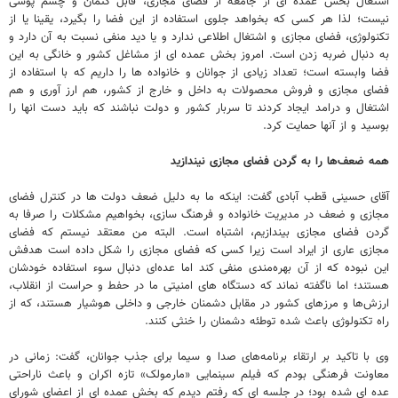
اشتغال بخش عمده ای از جامعه از فضای مجازی، قابل کتمان و چشم پوشی
نیست؛ لذا هر کسی که بخواهد جلوی استفاده از این فضا را بگیرد، یقینا یا از
تکنولوژی، فضای مجازی و اشتغال اطلاعی ندارد و یا دید منفی نسبت به آن دارد و
به دنبال ضربه زدن است. امروز بخش عمده ای از مشاغل کشور و خانگی به این
فضا وابسته است؛ تعداد زیادی از جوانان و خانواده ها را داریم که با استفاده از
فضای مجازی و فروش محصولات به داخل و خارج از کشور، هم ارز آوری و هم
اشتغال و درامد ایجاد کردند تا سربار کشور و دولت نباشند که باید دست انها را
بوسید و از آنها حمایت کرد.
همه ضعف‌ها را به گردن فضای مجازی نیندازید
آقای حسینی قطب آبادی گفت: اینکه ما به دلیل ضعف دولت ها در کنترل فضای
مجازی و ضعف در مدیریت خانواده و فرهنگ سازی، بخواهیم مشکلات را صرفا به
گردن فضای مجازی بیندازیم، اشتباه است. البته من معتقد نیستم که فضای
مجازی عاری از ایراد است زیرا کسی که فضای مجازی را شکل داده است هدفش
این نبوده که از آن بهره‌مندی منفی کند اما عده‌ای دنبال سوء استفاده خودشان
هستند؛ اما ناگفته نماند که دستگاه های امنیتی ما در حفط و حراست از انقلاب،
ارزش‌ها و مرزهای کشور در مقابل دشمنان خارجی و داخلی هوشیار هستند، که از
راه تکنولوژی باعث شده توطئه دشمنان را خنثی کنند.
وی با تاکید بر ارتقاء برنامه‌های صدا و سیما برای جذب جوانان، گفت: زمانی در
معاونت فرهنگی بودم که فیلم سینمایی «مارمولک» تازه اکران و باعث ناراحتی
عده ای شده بود؛ در جلسه ای که رفتم دیدم که بخش عمده ای از اعضای شورای