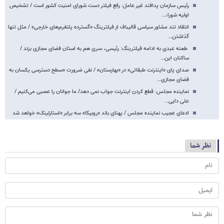
رئیس سازمان پدافند غیر عامل: رفع فیلتر دست شورای امنیت کشور است / تشخیص
اولیه شورا،…
انتقاد تند مشاور سیاسی قالیباف از فیلترینگ «گسترده پلتفرم‌های خارجی» / مثل تنها
گذاشتن…
طعنه عبدی به ادامه فیلترینگ: رئیسی، سری هم به استان فضای مجازی بزند /
ساکنان این…
صدای پای «اینترنت طبقاتی» در «بهارستان» / نفی ضرورت «سطح دسترسی یکسان به
فضای مجازی…
نماینده مجلس: قطع کردن اینترنت جواب نمی دهد/ ما جوانان را عصبی می‌کنیم /
علی دایی…
ادعای عجیب نماینده مجلس / پهنای باند «روبیکا» سه برابر «استارلینک» خواهد شد
نظر شما