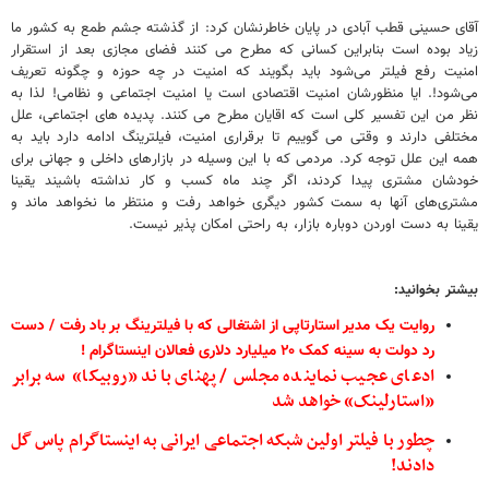
آقای حسینی قطب آبادی در پایان خاطرنشان کرد: از گذشته جشم طمع به کشور ما
زیاد بوده است بنابراین کسانی که مطرح می کنند فضای مجازی بعد از استقرار
امنیت رفع فیلتر می‌شود باید بگویند که امنیت در چه حوزه و چگونه تعریف
می‌شود!. ایا منظورشان امنیت اقتصادی است یا امنیت اجتماعی و نظامی! لذا به
نظر من این تفسیر کلی است که اقایان مطرح می کنند. پدیده های اجتماعی، علل
مختلفی دارند و وقتی می گوییم تا برقراری امنیت، فیلترینگ ادامه دارد باید به
همه این علل توجه کرد. مردمی که با این وسیله در بازارهای داخلی و جهانی برای
خودشان مشتری پیدا کردند، اگر چند ماه کسب و کار نداشته باشیند یقینا
مشتری‌های آنها به سمت کشور دیگری خواهد رفت و منتظر ما نخواهد ماند و
یقینا به دست اوردن دوباره بازار، به راحتی امکان پذیر نیست.
بیشتر بخوانید:
روایت یک مدیر استارتاپی از اشتغالی که با فیلترینگ بر باد رفت
/
دست
رد دولت به سینه کمک ۲۰ میلیارد دلاری فعالان اینستاگرام !
ادعای عجیب نماینده مجلس / پهنای باند «روبیکا» سه برابر
«استارلینک» خواهد شد
چطور با فیلتر اولین شبکه اجتماعی ایرانی به اینستاگرام پاس گل
دادند!