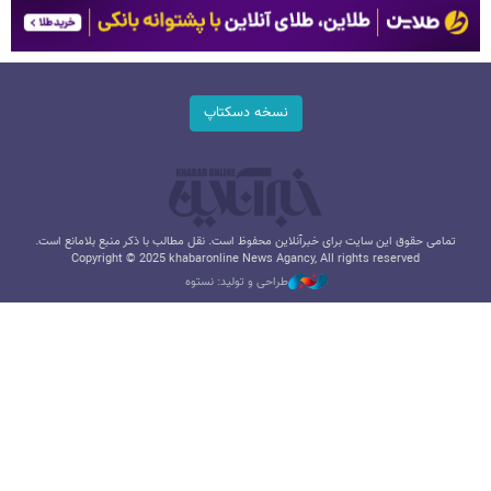
نسخه دسکتاپ
تمامی حقوق این سایت برای خبرآنلاین محفوظ است. نقل مطالب با ذکر منبع بلامانع است.
Copyright © 2025 khabaronline News Agancy, All rights reserved
طراحی و تولید: نستوه