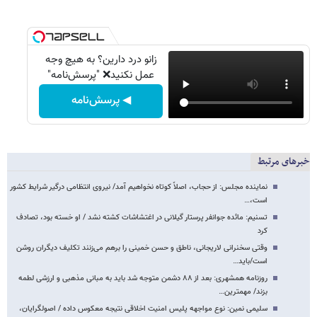
زانو درد دارین؟ به هیچ وجه
عمل نکنید❌ "پرسش‌نامه"
◀ پرسش‌نامه
خبرهای مرتبط
نماینده مجلس: از حجاب، اصلاً کوتاه نخواهیم آمد/ نیروی انتظامی درگیر شرایط کشور
است،…
تسنیم: مائده جوانفر پرستار گیلانی در اغتشاشات کشته نشد / او خسته بود، تصادف
کرد
وقتی سخنرانی لاریجانی، ناطق و حسن خمینی را برهم می‌زنند تکلیف دیگران روشن
است/باید…
روزنامه همشهری: بعد از ۸۸ دشمن متوجه شد باید به مبانی مذهبی و ارزشی لطمه
بزند/ مهمترین…
سلیمی نمین: نوع مواجهه پلیس امنیت اخلاقی نتیجه معکوس داده / اصولگرایان،